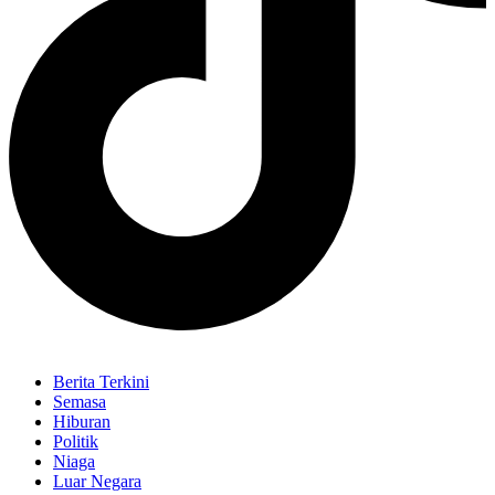
Berita Terkini
Semasa
Hiburan
Politik
Niaga
Luar Negara