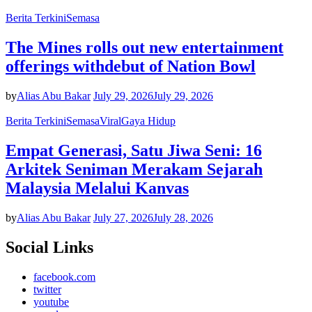
Berita Terkini
Semasa
The Mines rolls out new entertainment
offerings withdebut of Nation Bowl
by
Alias Abu Bakar
July 29, 2026
July 29, 2026
Berita Terkini
Semasa
Viral
Gaya Hidup
Empat Generasi, Satu Jiwa Seni: 16
Arkitek Seniman Merakam Sejarah
Malaysia Melalui Kanvas
by
Alias Abu Bakar
July 27, 2026
July 28, 2026
Social Links
facebook.com
twitter
youtube