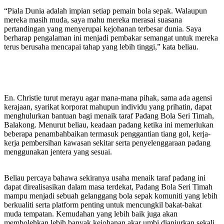
“Piala Dunia adalah impian setiap pemain bola sepak. Walaupun
mereka masih muda, saya mahu mereka merasai suasana
pertandingan yang menyerupai kejohanan terbesar dunia. Saya
berharap pengalaman ini menjadi pembakar semangat untuk mereka
terus berusaha mencapai tahap yang lebih tinggi,” kata beliau.
En. Christie turut merayu agar mana-mana pihak, sama ada agensi
kerajaan, syarikat korporat mahupun individu yang prihatin, dapat
menghulurkan bantuan bagi menaik taraf Padang Bola Seri Timah,
Balakong. Menurut beliau, keadaan padang ketika ini memerlukan
beberapa penambahbaikan termasuk penggantian tiang gol, kerja-
kerja pembersihan kawasan sekitar serta penyelenggaraan padang
menggunakan jentera yang sesuai.
Beliau percaya bahawa sekiranya usaha menaik taraf padang ini
dapat direalisasikan dalam masa terdekat, Padang Bola Seri Timah
mampu menjadi sebuah gelanggang bola sepak komuniti yang lebih
berkualiti serta platform penting untuk mencungkil bakat-bakat
muda tempatan. Kemudahan yang lebih baik juga akan
membolehkan lebih banyak kejohanan akar umbi dianjurkan sekali