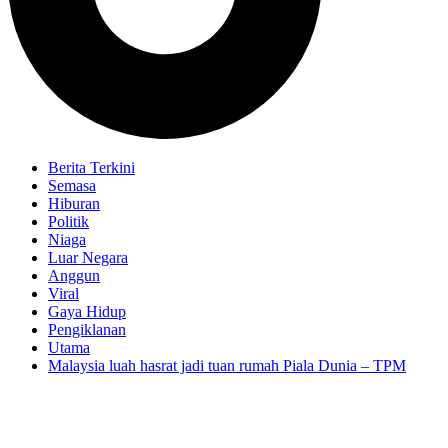
Berita Terkini
Semasa
Hiburan
Politik
Niaga
Luar Negara
Anggun
Viral
Gaya Hidup
Pengiklanan
Utama
Malaysia luah hasrat jadi tuan rumah Piala Dunia – TPM