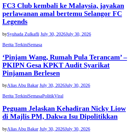
FC3 Club kembali ke Malaysia, jayakan
perlawanan amal bertemu Selangor FC
Legends
by
Syuhada Zulkafli
July 30, 2026
July 30, 2026
Berita Terkini
Semasa
‘Pinjam Wang, Rumah Pula Terancam’ –
PKIPN Gesa KPKT Audit Syarikat
Pinjaman Berlesen
by
Alias Abu Bakar
July 30, 2026
July 30, 2026
Berita Terkini
Semasa
Politik
Viral
Peguam Jelaskan Kehadiran Nicky Liow
di Majlis PM, Dakwa Isu Dipolitikkan
by
Alias Abu Bakar
July 30, 2026
July 30, 2026