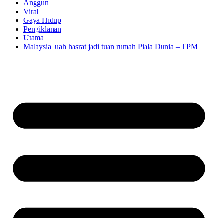
Anggun
Viral
Gaya Hidup
Pengiklanan
Utama
Malaysia luah hasrat jadi tuan rumah Piala Dunia – TPM