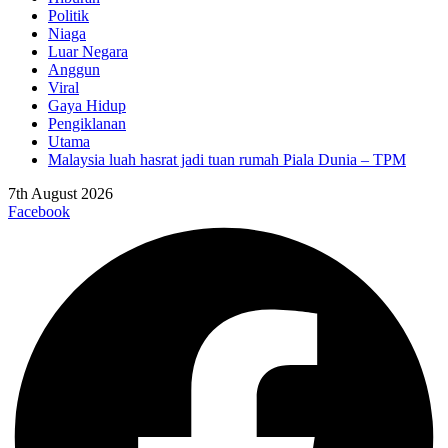
Politik
Niaga
Luar Negara
Anggun
Viral
Gaya Hidup
Pengiklanan
Utama
Malaysia luah hasrat jadi tuan rumah Piala Dunia – TPM
7th August 2026
Facebook