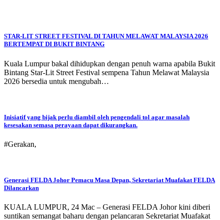
STAR-LIT STREET FESTIVAL DI TAHUN MELAWAT MALAYSIA 2026
BERTEMPAT DI BUKIT BINTANG
Kuala Lumpur bakal dihidupkan dengan penuh warna apabila Bukit
Bintang Star-Lit Street Festival sempena Tahun Melawat Malaysia
2026 bersedia untuk mengubah…
Inisiatif yang bijak perlu diambil oleh pengendali tol agar masalah
kesesakan semasa perayaan dapat dikurangkan.
#Gerakan,
Generasi FELDA Johor Pemacu Masa Depan, Sekretariat Muafakat FELDA
Dilancarkan
KUALA LUMPUR, 24 Mac – Generasi FELDA Johor kini diberi
suntikan semangat baharu dengan pelancaran Sekretariat Muafakat