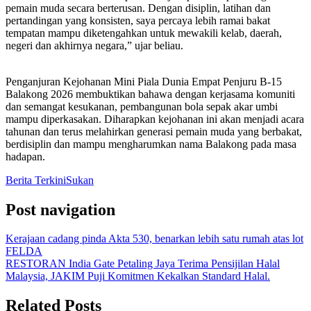
pemain muda secara berterusan. Dengan disiplin, latihan dan
pertandingan yang konsisten, saya percaya lebih ramai bakat
tempatan mampu diketengahkan untuk mewakili kelab, daerah,
negeri dan akhirnya negara,” ujar beliau.
Penganjuran Kejohanan Mini Piala Dunia Empat Penjuru B-15
Balakong 2026 membuktikan bahawa dengan kerjasama komuniti
dan semangat kesukanan, pembangunan bola sepak akar umbi
mampu diperkasakan. Diharapkan kejohanan ini akan menjadi acara
tahunan dan terus melahirkan generasi pemain muda yang berbakat,
berdisiplin dan mampu mengharumkan nama Balakong pada masa
hadapan.
Berita Terkini
Sukan
Post navigation
Kerajaan cadang pinda Akta 530, benarkan lebih satu rumah atas lot
FELDA
RESTORAN India Gate Petaling Jaya Terima Pensijilan Halal
Malaysia, JAKIM Puji Komitmen Kekalkan Standard Halal.
Related Posts