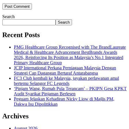
Search
Search
Recent Posts
PMG Healthcare Group Recognised with The BrandLaureate
Medical & Healthcare Advancement BestBrands Awards
2026, Reinforcing Its Position as Malaysia’s No.1 Integrated
Primary Healthcare Group
JCIP International Perkasa Perniagaan Malaysia Dengan
Strategi Cap Dagangan Bertaraf Antarabangsa
FC3 Club kembali ke Malaysia, jayakan perlawanan amal
bertemu Selangor FC Legends
‘Pinjam Wang, Rumah Pula Terancam’ – PKIPN Gesa KPKT
Audit Syarikat Pinjaman Berlesen
Peguam Jelaskan Kehadiran Nicky Liow di Majlis PM,
Dakwa Isu Dipolitikkan
Archives
August 2026