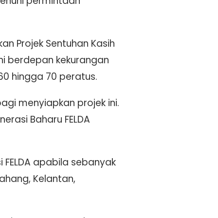
menuhi permintaan
an Projek Sentuhan Kasih
kini berdepan kekurangan
0 hingga 70 peratus.
gi menyiapkan projek ini.
nerasi Baharu FELDA
si FELDA apabila sebanyak
Pahang, Kelantan,