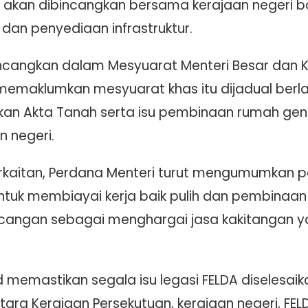
itu akan dibincangkan bersama kerajaan neger
 dan penyediaan infrastruktur.
ibincangkan dalam Mesyuarat Menteri Besar dan 
 memaklumkan mesyuarat khas itu dijadual ber
n Akta Tanah serta isu pembinaan rumah gen
 negeri.
aitan, Perdana Menteri turut mengumumkan p
ntuk membiayai kerja baik pulih dan pembinaa
ancangan sebagai menghargai jasa kakitangan 
 memastikan segala isu legasi FELDA diselesai
tara Kerajaan Persekutuan, kerajaan negeri, FEL