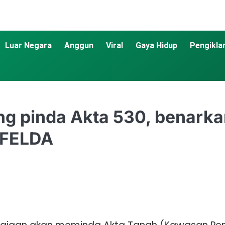
Luar Negara
Anggun
Viral
Gaya Hidup
Pengikla
g pinda Akta 530, benarkan
t FELDA