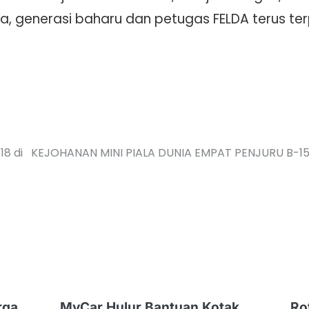
, generasi baharu dan petugas FELDA terus terp
8 di
KEJOHANAN MINI PIALA DUNIA EMPAT PENJURU B-
rga
MyCar Hulur Bantuan Kotak
Ro