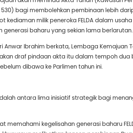
rajaan akan meminda Akta Tanah (Kawasan P
 530) bagi membolehkan pembinaan lebih darip
lot kediaman milik peneroka FELDA dalam usaha
generasi baharu yang sekian lama berlarutan.
eri Anwar Ibrahim berkata, Lembaga Kemajuan T
kan draf pindaan akta itu dalam tempoh dua 
belum dibawa ke Parlimen tahun ini.
dalah antara lima inisiatif strategik bagi mena
at memahami kegelisahan generasi baharu FEL