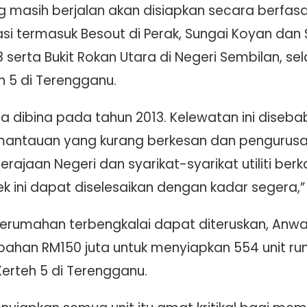
ng masih berjalan akan disiapkan secara berfas
si termasuk Besout di Perak, Sungai Koyan dan
 8 serta Bukit Rokan Utara di Negeri Sembilan, se
h 5 di Terengganu.
la dibina pada tahun 2013. Kelewatan ini dise
emantauan yang kurang berkesan dan pengurusan
rajaan Negeri dan syarikat-syarikat utiliti b
k ini dapat diselesaikan dengan kadar segera,”
perumahan terbengkalai dapat diteruskan, A
ahan RM150 juta untuk menyiapkan 554 unit rum
Kerteh 5 di Terengganu.