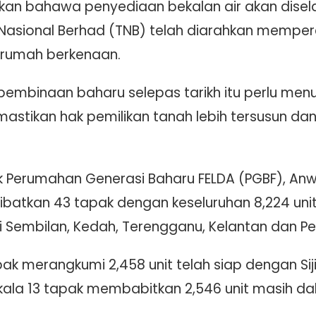
kan bahawa penyediaan bekalan air akan disela
Nasional Berhad (TNB) telah diarahkan memp
a rumah berkenaan.
embinaan baharu selepas tarikh itu perlu men
stikan hak pemilikan tanah lebih tersusun da
 Perumahan Generasi Baharu FELDA (PGBF), Anw
libatkan 43 tapak dengan keseluruhan 8,224 unit
ri Sembilan, Kedah, Terengganu, Kelantan dan Pe
apak merangkumi 2,458 unit telah siap dengan Sij
la 13 tapak membabitkan 2,546 unit masih d