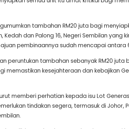
nyiapkan semua unit itu amat kritikal bagi me
 mengumumkan tambahan RM20 juta bagi menyiapk
an, Kedah dan Palong 16, Negeri Sembilan yang 
ajuan pembinaannya sudah mencapai antara 6
skan peruntukan tambahan sebanyak RM20 juta ba
agi memastikan kesejahteraan dan kebajikan Ge
turut memberi perhatian kepada isu Lot Genera
memerlukan tindakan segera, termasuk di Johor, 
embilan.