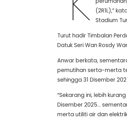
“K
perumahan,
(2R1L),” ka
Stadium Tun 
Turut hadir Timbalan Perd
Datuk Seri Wan Rosdy Wan
Anwar berkata, sementara
pemutihan serta-merta ter
sehingga 31 Disember 20
“Sekarang ini, lebih kurang
Disember 2025… sementara 
merta utiliti air dan elektr