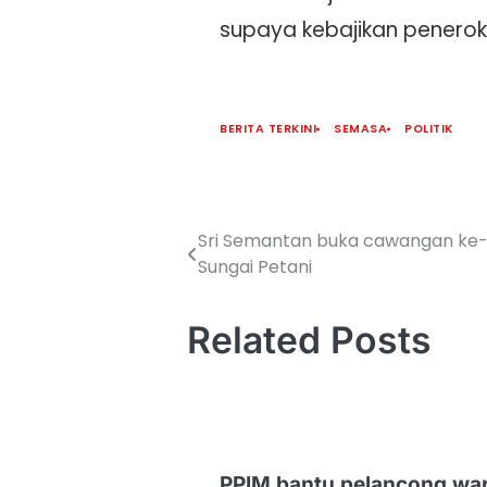
supaya kebajikan peneroka
BERITA TERKINI
SEMASA
POLITIK
Sri Semantan buka cawangan ke-1
Sungai Petani
Related Posts
PPIM bantu pelancong wa