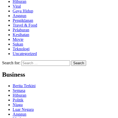
Hiburan
Viral
Gaya Hidup
Anggun
Pengiklanan
Travel & Food
Pelaburan
Kesihatan
Movie
Sukan
Teknologi
Uncategorized
Search for:
Business
Berita Terkini
Semasa
Hiburan
Politik
Niaga
Luar Negara
Anggun