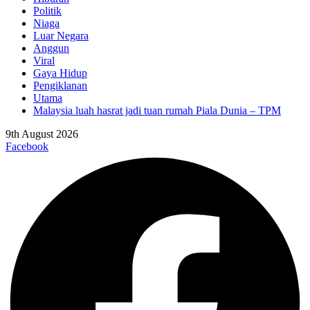
Politik
Niaga
Luar Negara
Anggun
Viral
Gaya Hidup
Pengiklanan
Utama
Malaysia luah hasrat jadi tuan rumah Piala Dunia – TPM
9th August 2026
Facebook