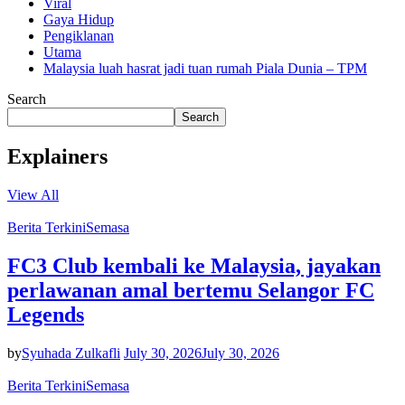
Viral
Gaya Hidup
Pengiklanan
Utama
Malaysia luah hasrat jadi tuan rumah Piala Dunia – TPM
Search
Search
Explainers
View All
Berita Terkini
Semasa
FC3 Club kembali ke Malaysia, jayakan
perlawanan amal bertemu Selangor FC
Legends
by
Syuhada Zulkafli
July 30, 2026
July 30, 2026
Berita Terkini
Semasa