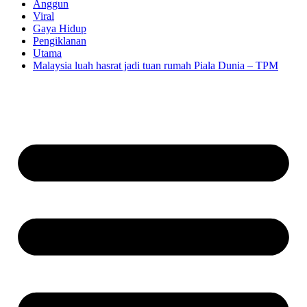
Anggun
Viral
Gaya Hidup
Pengiklanan
Utama
Malaysia luah hasrat jadi tuan rumah Piala Dunia – TPM