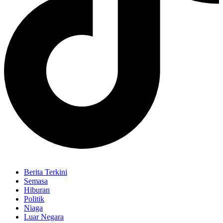
Berita Terkini
Semasa
Hiburan
Politik
Niaga
Luar Negara