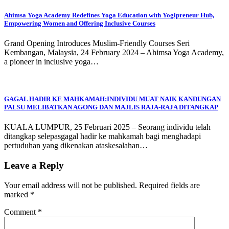
Ahimsa Yoga Academy Redefines Yoga Education with Yogipreneur Hub,
Empowering Women and Offering Inclusive Courses
Grand Opening Introduces Muslim-Friendly Courses Seri
Kembangan, Malaysia, 24 February 2024 – Ahimsa Yoga Academy,
a pioneer in inclusive yoga…
GAGAL HADIR KE MAHKAMAH:INDIVIDU MUAT NAIK KANDUNGAN
PALSU MELIBATKAN AGONG DAN MAJLIS RAJA-RAJA DITANGKAP
KUALA LUMPUR, 25 Februari 2025 – Seorang individu telah
ditangkap selepasgagal hadir ke mahkamah bagi menghadapi
pertuduhan yang dikenakan ataskesalahan…
Leave a Reply
Your email address will not be published.
Required fields are
marked
*
Comment
*