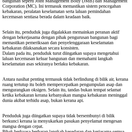
bangunan seperti Joint Management Body (JMB) dan Management
Corporation (MC). Ini termasuk memastikan sistem pencegahan
kebakaran, peralatan keselamatan serta laluan pemindahan
kecemasan sentiasa berada dalam keadaan baik.
Selain itu, penduduk juga digalakkan memainkan peranan aktif
dengan bekerjasama dengan pihak pengurusan bangunan bagi
memastikan pemeriksaan dan penyelenggaraan keselamatan
kebakaran dilaksanakan secara konsisten.
Dalam pada itu, penduduk turut diingatkan supaya mengetahui
laluan kecemasan keluar bangunan dan memahami langkah
keselamatan asas sekiranya berlaku kebakaran.
Antara nasihat penting termasuk tidak berlindung di bilik air, kerana
ruang tertutup itu boleh mempercepatkan pengumpulan asap dan
mengurangkan oksigen. Selain itu, tandas bukan tempat selamat
ketika kebakaran kerana kebanyakan mangsa kebakaran meninggal
dunia akibat terhidu asap, bukan kerana api.
Penduduk juga diingatkan supaya tidak bersembunyi di bilik
berkunci kerana ia menyukarkan pasukan penyelamat mengesan
mangsa dengan cepat.
Pihak berkuasa berharap langkah kesedaran dan kerjasama semua