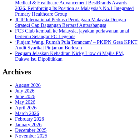
Medical & Healthcare Advancement BestBrands Awards
2026, Reinforcing Its Position as Malaysia’s No.1 Integrated
Primary Healthcare Group
JCIP International Perkasa Perniagaan Malaysia Dengan
Strategi Cap Dagangan Bertaraf Antarabangsa
FC3 Club kembali ke Malaysia, jayakan perlawanan amal
bertemu Selangor FC Legends
‘Pinjam Wang, Rumah Pula Terancam’ – PKIPN Gesa KPKT
Audit Syarikat Pinjaman Berlesen
Peguam Jelaskan Kehadiran Nicky Liow di Majlis PM,
Dakwa Isu Dipolitikkan
Archives
August 2026
July 2026
June 2026
May 2026
April 2026
March 2026
February 2026
January 2026
December 2025
November 2025