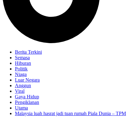
Berita Terkini
Semasa
Hiburan
Politik
Niaga
Luar Negara
Anggun
Viral
Gaya Hidup
Pengiklanan
Utama
Malaysia luah hasrat jadi tuan rumah Piala Dunia – TPM