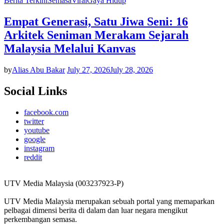
Berita Terkini
Semasa
Viral
Gaya Hidup
Empat Generasi, Satu Jiwa Seni: 16
Arkitek Seniman Merakam Sejarah
Malaysia Melalui Kanvas
by
Alias Abu Bakar
July 27, 2026
July 28, 2026
Social Links
facebook.com
twitter
youtube
google
instagram
reddit
UTV Media Malaysia (003237923-P)
UTV Media Malaysia merupakan sebuah portal yang memaparkan
pelbagai dimensi berita di dalam dan luar negara mengikut
perkembangan semasa.