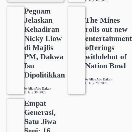
July 30, 2026
Peguam
Jelaskan
The Mines
Kehadiran
rolls out new
Nicky Liow
entertainmen
di Majlis
offerings
PM, Dakwa
withdebut of
Isu
Nation Bowl
Dipolitikkan
by
Alias Abu Bakar
July 29, 2026
by
Alias Abu Bakar
July 30, 2026
Empat
Generasi,
Satu Jiwa
Seni: 16