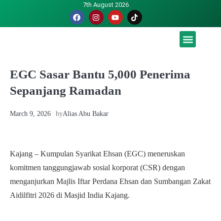
7th August 2026
Malaysia luah hasrat jadi tuan rumah Piala Dunia – TPM
EGC Sasar Bantu 5,000 Penerima
Sepanjang Ramadan
March 9, 2026
by
Alias Abu Bakar
Kajang – Kumpulan Syarikat Ehsan (EGC) meneruskan
komitmen tanggungjawab sosial korporat (CSR) dengan
menganjurkan Majlis Iftar Perdana Ehsan dan Sumbangan Zakat
Aidilfitri 2026 di Masjid India Kajang.