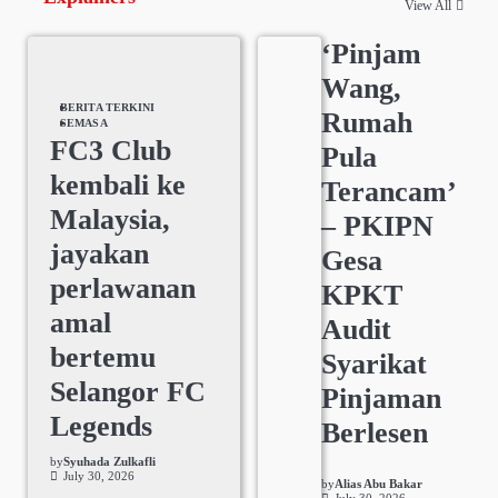
View All
‘Pinjam
Wang,
BERITA TERKINI
Rumah
SEMASA
FC3 Club
Pula
kembali ke
Terancam’
Malaysia,
– PKIPN
jayakan
Gesa
perlawanan
KPKT
amal
Audit
bertemu
Syarikat
Selangor FC
Pinjaman
Legends
Berlesen
by
Syuhada Zulkafli
July 30, 2026
by
Alias Abu Bakar