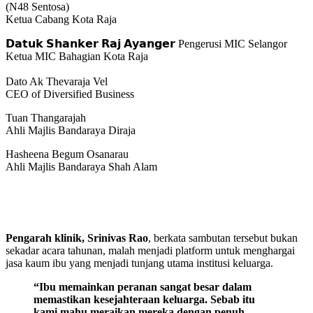
(N48 Sentosa)
Ketua Cabang Kota Raja
𝗗𝗮𝘁𝘂𝗸 𝗦𝗵𝗮𝗻𝗸𝗲𝗿 𝗥𝗮𝗷 𝗔𝘆𝗮𝗻𝗴𝗲𝗿 Pengerusi MIC Selangor
Ketua MIC Bahagian Kota Raja
Dato Ak Thevaraja Vel
CEO of Diversified Business
Tuan Thangarajah
Ahli Majlis Bandaraya Diraja
Hasheena Begum Osanarau
Ahli Majlis Bandaraya Shah Alam
Pengarah klinik, Srinivas Rao
, berkata sambutan tersebut bukan
sekadar acara tahunan, malah menjadi platform untuk menghargai
jasa kaum ibu yang menjadi tunjang utama institusi keluarga.
“Ibu memainkan peranan sangat besar dalam
memastikan kesejahteraan keluarga. Sebab itu
kami mahu meraikan mereka dengan penuh