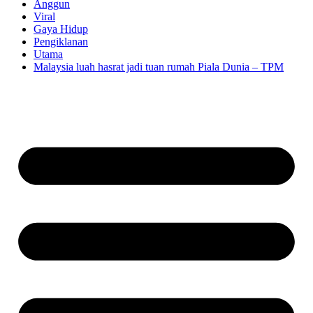
Anggun
Viral
Gaya Hidup
Pengiklanan
Utama
Malaysia luah hasrat jadi tuan rumah Piala Dunia – TPM