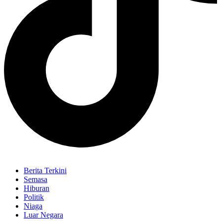
Berita Terkini
Semasa
Hiburan
Politik
Niaga
Luar Negara