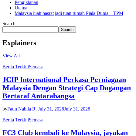
Pengiklanan
Utama
Malaysia luah hasrat jadi tuan rumah Piala Dunia – TPM
Search
Search
Explainers
View All
Berita Terkini
Semasa
JCIP International Perkasa Perniagaan
Malaysia Dengan Strategi Cap Dagangan
Bertaraf Antarabangsa
by
Fatin Nabila R.
July 31, 2026
July 31, 2026
Berita Terkini
Semasa
FC3 Club kembali ke Malaysia, jayakan