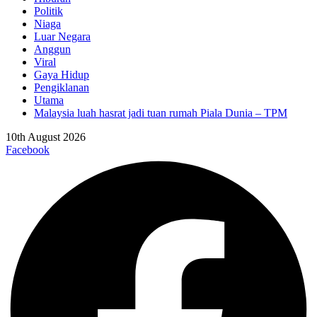
Politik
Niaga
Luar Negara
Anggun
Viral
Gaya Hidup
Pengiklanan
Utama
Malaysia luah hasrat jadi tuan rumah Piala Dunia – TPM
10th August 2026
Facebook