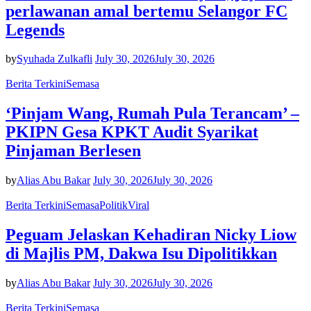
perlawanan amal bertemu Selangor FC
Legends
by
Syuhada Zulkafli
July 30, 2026
July 30, 2026
Berita Terkini
Semasa
‘Pinjam Wang, Rumah Pula Terancam’ –
PKIPN Gesa KPKT Audit Syarikat
Pinjaman Berlesen
by
Alias Abu Bakar
July 30, 2026
July 30, 2026
Berita Terkini
Semasa
Politik
Viral
Peguam Jelaskan Kehadiran Nicky Liow
di Majlis PM, Dakwa Isu Dipolitikkan
by
Alias Abu Bakar
July 30, 2026
July 30, 2026
Berita Terkini
Semasa