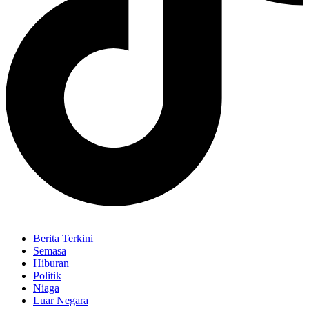
Berita Terkini
Semasa
Hiburan
Politik
Niaga
Luar Negara