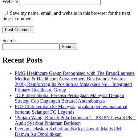
Website
Save my name, email, and website in this browser for the next
time I comment.
Search
Search
Recent Posts
PMG Healthcare Group Recognised with The BrandLaureate
Medical & Healthcare Advancement BestBrands Awards
2026, Reinforcing Its Position as Malaysia’s No.1 Integrated
Primary Healthcare Group
JCIP International Perkasa Perniagaan Malaysia Dengan
Strategi Cap Dagangan Bertaraf Antarabangsa
FC3 Club kembali ke Malaysia, jayakan perlawanan amal
bertemu Selangor FC Legends
‘Pinjam Wang, Rumah Pula Terancam’ – PKIPN Gesa KPKT
Audit Syarikat Pinjaman Berlesen
Peguam Jelaskan Kehadiran Nicky Liow di Majlis PM,
Dakwa Isu Dipolitikkan