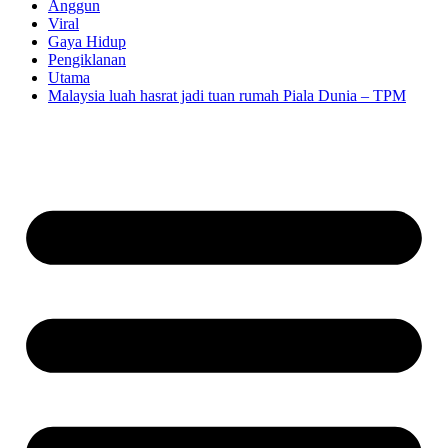
Anggun
Viral
Gaya Hidup
Pengiklanan
Utama
Malaysia luah hasrat jadi tuan rumah Piala Dunia – TPM