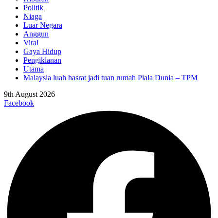
Politik
Niaga
Luar Negara
Anggun
Viral
Gaya Hidup
Pengiklanan
Utama
Malaysia luah hasrat jadi tuan rumah Piala Dunia – TPM
9th August 2026
Facebook