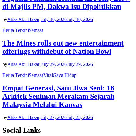
di Majlis PM, Dakwa Isu Dipolitikkan
by
Alias Abu Bakar
July 30, 2026
July 30, 2026
Berita Terkini
Semasa
The Mines rolls out new entertainment
offerings withdebut of Nation Bowl
by
Alias Abu Bakar
July 29, 2026
July 29, 2026
Berita Terkini
Semasa
Viral
Gaya Hidup
Empat Generasi, Satu Jiwa Seni: 16
Arkitek Seniman Merakam Sejarah
Malaysia Melalui Kanvas
by
Alias Abu Bakar
July 27, 2026
July 28, 2026
Social Links