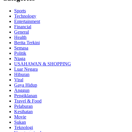
Sports
Technology
Entertainment
Financial
General
Health
Berita Terkini
Semasa
Politik
Niaga
USAHAWAN & SHOPPING
Luar Negara
Hiburan
Viral
Gaya Hidup
Anggun
Pengiklanan
Travel & Food
Pelaburan
Kesihatan
Movie
Sukan
Teknologi