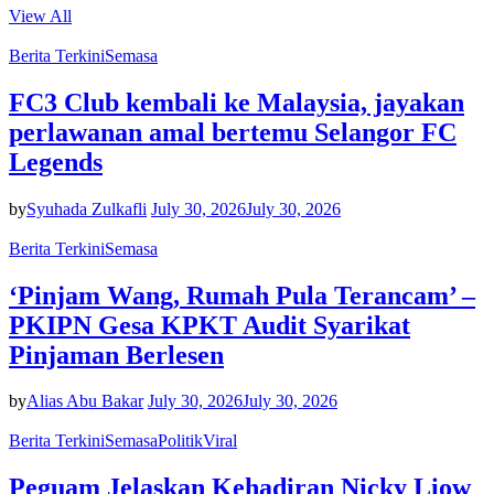
View All
Berita Terkini
Semasa
FC3 Club kembali ke Malaysia, jayakan
perlawanan amal bertemu Selangor FC
Legends
by
Syuhada Zulkafli
July 30, 2026
July 30, 2026
Berita Terkini
Semasa
‘Pinjam Wang, Rumah Pula Terancam’ –
PKIPN Gesa KPKT Audit Syarikat
Pinjaman Berlesen
by
Alias Abu Bakar
July 30, 2026
July 30, 2026
Berita Terkini
Semasa
Politik
Viral
Peguam Jelaskan Kehadiran Nicky Liow