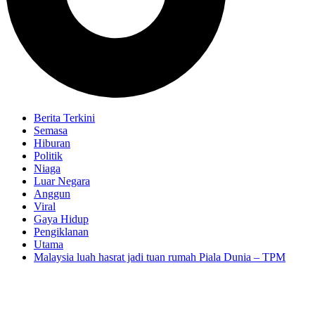
Berita Terkini
Semasa
Hiburan
Politik
Niaga
Luar Negara
Anggun
Viral
Gaya Hidup
Pengiklanan
Utama
Malaysia luah hasrat jadi tuan rumah Piala Dunia – TPM