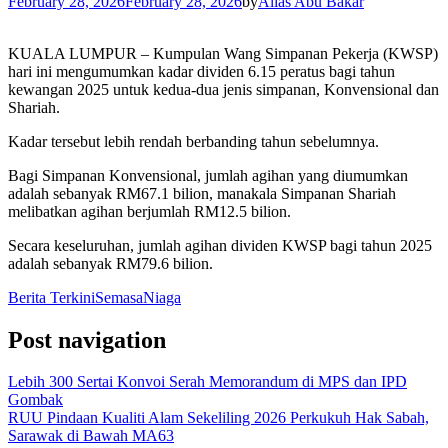
February 28, 2026
February 28, 2026
by
Alias Abu Bakar
KUALA LUMPUR – Kumpulan Wang Simpanan Pekerja (KWSP)
hari ini mengumumkan kadar dividen 6.15 peratus bagi tahun
kewangan 2025 untuk kedua-dua jenis simpanan, Konvensional dan
Shariah.
Kadar tersebut lebih rendah berbanding tahun sebelumnya.
Bagi Simpanan Konvensional, jumlah agihan yang diumumkan
adalah sebanyak RM67.1 bilion, manakala Simpanan Shariah
melibatkan agihan berjumlah RM12.5 bilion.
Secara keseluruhan, jumlah agihan dividen KWSP bagi tahun 2025
adalah sebanyak RM79.6 bilion.
Berita Terkini
Semasa
Niaga
Post navigation
Lebih 300 Sertai Konvoi Serah Memorandum di MPS dan IPD
Gombak
RUU Pindaan Kualiti Alam Sekeliling 2026 Perkukuh Hak Sabah,
Sarawak di Bawah MA63