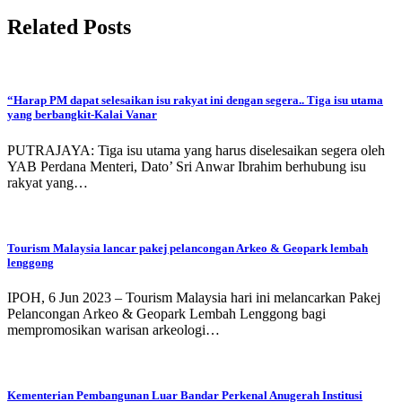
Related Posts
“Harap PM dapat selesaikan isu rakyat ini dengan segera.. Tiga isu utama
yang berbangkit-Kalai Vanar
PUTRAJAYA: Tiga isu utama yang harus diselesaikan segera oleh
YAB Perdana Menteri, Dato’ Sri Anwar Ibrahim berhubung isu
rakyat yang…
Tourism Malaysia lancar pakej pelancongan Arkeo & Geopark lembah
lenggong
IPOH, 6 Jun 2023 – Tourism Malaysia hari ini melancarkan Pakej
Pelancongan Arkeo & Geopark Lembah Lenggong bagi
mempromosikan warisan arkeologi…
Kementerian Pembangunan Luar Bandar Perkenal Anugerah Institusi