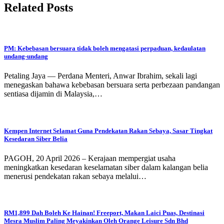
Related Posts
PM: Kebebasan bersuara tidak boleh mengatasi perpaduan, kedaulatan
undang-undang
Petaling Jaya — Perdana Menteri, Anwar Ibrahim, sekali lagi
menegaskan bahawa kebebasan bersuara serta perbezaan pandangan
sentiasa dijamin di Malaysia,…
Kempen Internet Selamat Guna Pendekatan Rakan Sebaya, Sasar Tingkat
Kesedaran Siber Belia
PAGOH, 20 April 2026 – Kerajaan mempergiat usaha
meningkatkan kesedaran keselamatan siber dalam kalangan belia
menerusi pendekatan rakan sebaya melalui…
RM1,899 Dah Boleh Ke Hainan! Freeport, Makan Laici Puas, Destinasi
Mesra Muslim Paling Meyakinkan Oleh Orange Leisure Sdn Bhd