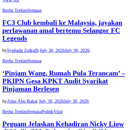
Berita Terkini
Semasa
FC3 Club kembali ke Malaysia, jayakan
perlawanan amal bertemu Selangor FC
Legends
by
Syuhada Zulkafli
July 30, 2026
July 30, 2026
Berita Terkini
Semasa
‘Pinjam Wang, Rumah Pula Terancam’ –
PKIPN Gesa KPKT Audit Syarikat
Pinjaman Berlesen
by
Alias Abu Bakar
July 30, 2026
July 30, 2026
Berita Terkini
Semasa
Politik
Viral
Peguam Jelaskan Kehadiran Nicky Liow