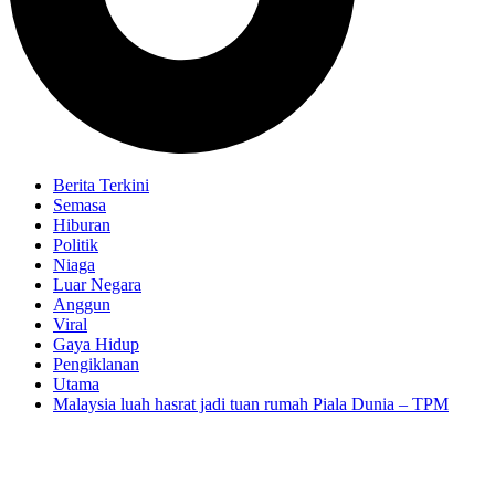
Berita Terkini
Semasa
Hiburan
Politik
Niaga
Luar Negara
Anggun
Viral
Gaya Hidup
Pengiklanan
Utama
Malaysia luah hasrat jadi tuan rumah Piala Dunia – TPM