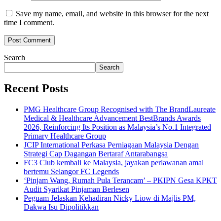
Save my name, email, and website in this browser for the next
time I comment.
Search
Search
Recent Posts
PMG Healthcare Group Recognised with The BrandLaureate
Medical & Healthcare Advancement BestBrands Awards
2026, Reinforcing Its Position as Malaysia’s No.1 Integrated
Primary Healthcare Group
JCIP International Perkasa Perniagaan Malaysia Dengan
Strategi Cap Dagangan Bertaraf Antarabangsa
FC3 Club kembali ke Malaysia, jayakan perlawanan amal
bertemu Selangor FC Legends
‘Pinjam Wang, Rumah Pula Terancam’ – PKIPN Gesa KPKT
Audit Syarikat Pinjaman Berlesen
Peguam Jelaskan Kehadiran Nicky Liow di Majlis PM,
Dakwa Isu Dipolitikkan