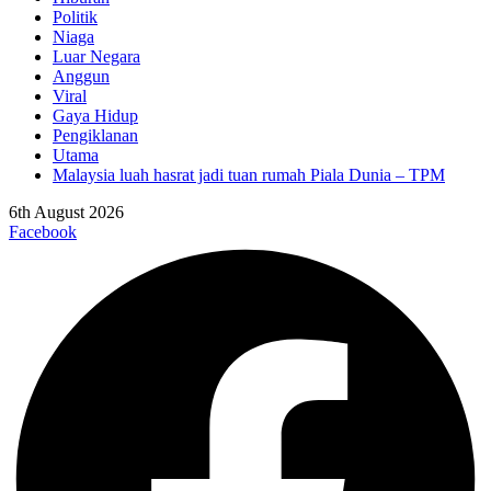
Politik
Niaga
Luar Negara
Anggun
Viral
Gaya Hidup
Pengiklanan
Utama
Malaysia luah hasrat jadi tuan rumah Piala Dunia – TPM
6th August 2026
Facebook