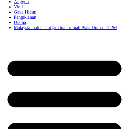
Anggun
Viral
Gaya Hidup
Pengiklanan
Utama
Malaysia luah hasrat jadi tuan rumah Piala Dunia – TPM