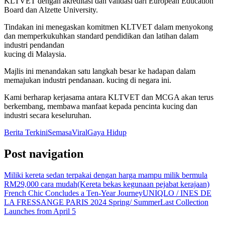
KLTVET dengan akreditasi dan validasi dari European Education
Board dan Alzette University.
Tindakan ini menegaskan komitmen KLTVET dalam menyokong
dan memperkukuhkan standard pendidikan dan latihan dalam
industri pendandan
kucing di Malaysia.
Majlis ini menandakan satu langkah besar ke hadapan dalam
memajukan industri pendanaan. kucing di negara ini.
Kami berharap kerjasama antara KLTVET dan MCGA akan terus
berkembang, membawa manfaat kepada pencinta kucing dan
industri secara keseluruhan.
Berita Terkini
Semasa
Viral
Gaya Hidup
Post navigation
Miliki kereta sedan terpakai dengan harga mampu milik bermula
RM29,000 cara mudah(Kereta bekas kegunaan pejabat kerajaan)
French Chic Concludes a Ten-Year JourneyUNIQLO / INES DE
LA FRESSANGE PARIS 2024 Spring/ SummerLast Collection
Launches from April 5