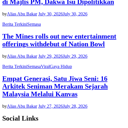
di Majlis PM, Dakwa Isu Dipolitikkan
by
Alias Abu Bakar
July 30, 2026
July 30, 2026
Berita Terkini
Semasa
The Mines rolls out new entertainment
offerings withdebut of Nation Bowl
by
Alias Abu Bakar
July 29, 2026
July 29, 2026
Berita Terkini
Semasa
Viral
Gaya Hidup
Empat Generasi, Satu Jiwa Seni: 16
Arkitek Seniman Merakam Sejarah
Malaysia Melalui Kanvas
by
Alias Abu Bakar
July 27, 2026
July 28, 2026
Social Links