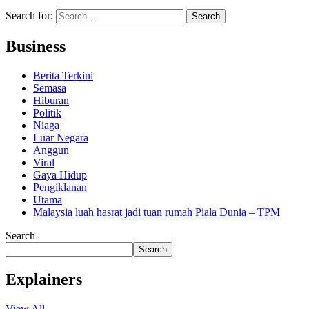
Search for:
Business
Berita Terkini
Semasa
Hiburan
Politik
Niaga
Luar Negara
Anggun
Viral
Gaya Hidup
Pengiklanan
Utama
Malaysia luah hasrat jadi tuan rumah Piala Dunia – TPM
Search
Search
Explainers
View All