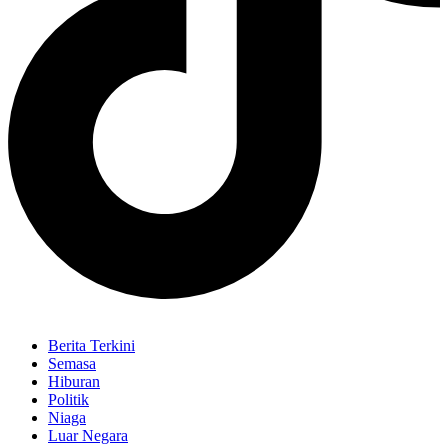
Berita Terkini
Semasa
Hiburan
Politik
Niaga
Luar Negara