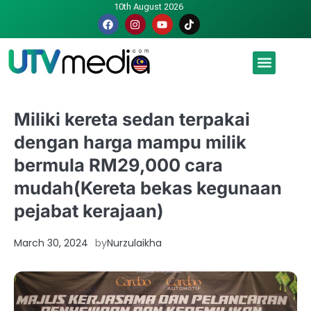
10th August 2026
Malaysia luah hasrat jadi tuan rumah Piala Dunia – TPM
Miliki kereta sedan terpakai
dengan harga mampu milik
bermula RM29,000 cara
mudah(Kereta bekas kegunaan
pejabat kerajaan)
March 30, 2024
by
Nurzulaikha