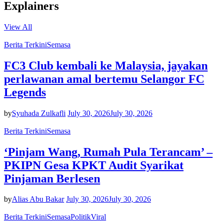
Explainers
View All
Berita Terkini
Semasa
FC3 Club kembali ke Malaysia, jayakan
perlawanan amal bertemu Selangor FC
Legends
by
Syuhada Zulkafli
July 30, 2026
July 30, 2026
Berita Terkini
Semasa
‘Pinjam Wang, Rumah Pula Terancam’ –
PKIPN Gesa KPKT Audit Syarikat
Pinjaman Berlesen
by
Alias Abu Bakar
July 30, 2026
July 30, 2026
Berita Terkini
Semasa
Politik
Viral