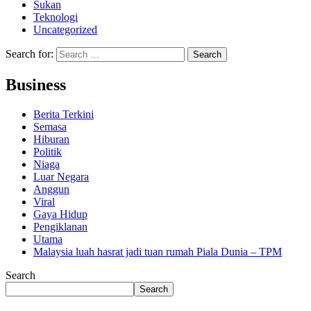
Sukan
Teknologi
Uncategorized
Search for:
Business
Berita Terkini
Semasa
Hiburan
Politik
Niaga
Luar Negara
Anggun
Viral
Gaya Hidup
Pengiklanan
Utama
Malaysia luah hasrat jadi tuan rumah Piala Dunia – TPM
Search
Search