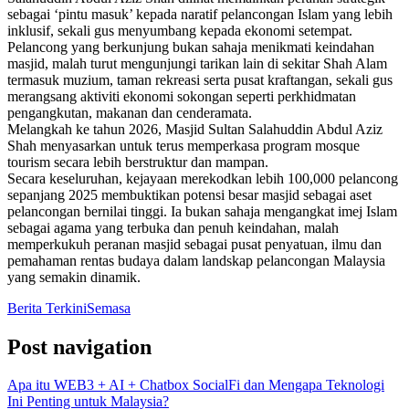
sebagai ‘pintu masuk’ kepada naratif pelancongan Islam yang lebih
inklusif, sekali gus menyumbang kepada ekonomi setempat.
Pelancong yang berkunjung bukan sahaja menikmati keindahan
masjid, malah turut mengunjungi tarikan lain di sekitar Shah Alam
termasuk muzium, taman rekreasi serta pusat kraftangan, sekali gus
merangsang aktiviti ekonomi sokongan seperti perkhidmatan
pengangkutan, makanan dan cenderamata.
Melangkah ke tahun 2026, Masjid Sultan Salahuddin Abdul Aziz
Shah menyasarkan untuk terus memperkasa program mosque
tourism secara lebih berstruktur dan mampan.
Secara keseluruhan, kejayaan merekodkan lebih 100,000 pelancong
sepanjang 2025 membuktikan potensi besar masjid sebagai aset
pelancongan bernilai tinggi. Ia bukan sahaja mengangkat imej Islam
sebagai agama yang terbuka dan penuh keindahan, malah
memperkukuh peranan masjid sebagai pusat penyatuan, ilmu dan
pemahaman rentas budaya dalam landskap pelancongan Malaysia
yang semakin dinamik.
Berita Terkini
Semasa
Post navigation
Apa itu WEB3 + AI + Chatbox SocialFi dan Mengapa Teknologi
Ini Penting untuk Malaysia?