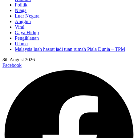
Politik
Niaga
Luar Negara
Anggun
Viral
Gaya Hidup
Pengiklanan
Utama
Malaysia luah hasrat jadi tuan rumah Piala Dunia – TPM
8th August 2026
Facebook