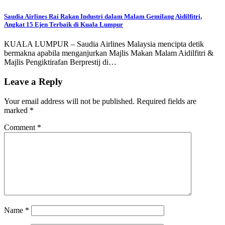
Saudia Airlines Rai Rakan Industri dalam Malam Gemilang Aidilfitri,
Angkat 15 Ejen Terbaik di Kuala Lumpur
KUALA LUMPUR – Saudia Airlines Malaysia mencipta detik
bermakna apabila menganjurkan Majlis Makan Malam Aidilfitri &
Majlis Pengiktirafan Berprestij di…
Leave a Reply
Your email address will not be published.
Required fields are
marked
*
Comment
*
Name
*