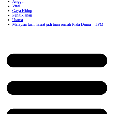
Anggun
Viral
Gaya Hidup
Pengiklanan
Utama
Malaysia luah hasrat jadi tuan rumah Piala Dunia – TPM