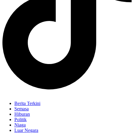
Berita Terkini
Semasa
Hiburan
Politik
Niaga
Luar Negara