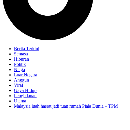
Berita Terkini
Semasa
Hiburan
Politik
Niaga
Luar Negara
Anggun
Viral
Gaya Hidup
Pengiklanan
Utama
Malaysia luah hasrat jadi tuan rumah Piala Dunia – TPM