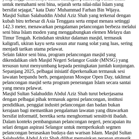
untuk memahami seni bina, sejarah serta nilai-nilai Islam yang
bersifat sejagat,” kata Dato’ Muhammad Farhan Bin Wijaya.
Masjid Sultan Salahuddin Abdul Aziz Shah yang terkenal dengan
kubah biru terbesar di Asia Tenggara serta empat menara setinggi
142.3 meter, menawarkan pengalaman pelancongan berbeza melalui
seni bina Islam moden yang menggabungkan elemen Melayu dan
Timur Tengah. Keindahan struktur dalaman masjid, termasuk
kaligrafi, ukiran kayu serta susun atur ruang solat yang luas, sering
menjadi tarikan utama pelawat.
Selain faktor seni bina, program pelancongan masjid yang
dikendalikan oleh Masjid Negeri Selangor Guide (MNSG) yang
tersusun turut menyumbang kepada peningkatan jumlah kunjungan.
Sepanjang 2025, pelbagai inisiatif diperkenalkan termasuk sesi
lawatan berpandu berb, penganjuran Mosque Open Day, taklimat
pelancongan masjid serta program penerangan Islam secara santai
yang mesra pelawat.
Masjid Sultan Salahuddin Abdul Aziz Shah turut bekerjasama
dengan pelbagai pihak termasuk agensi pelancongan, institusi
pendidikan, penggiat industri pelancongan dan badan bukan
kerajaan bagi memastikan pengalaman lawatan yang ditawarkan
bersifat informatif, beretika serta menghormati sensitiviti ibadah.
Dalam konteks pembangunan pelancongan negeri, pencapaian itu
selari dengan aspirasi Selangor untuk memperkukuh segmen
pelancongan berasaskan budaya dan warisan Islam. Masjid Sultan
Salahuddin Abdul Aziz Shah dilihat memainkan peranan strategik