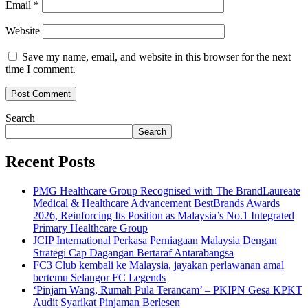
Email
*
Website
Save my name, email, and website in this browser for the next
time I comment.
Search
Search
Recent Posts
PMG Healthcare Group Recognised with The BrandLaureate
Medical & Healthcare Advancement BestBrands Awards
2026, Reinforcing Its Position as Malaysia’s No.1 Integrated
Primary Healthcare Group
JCIP International Perkasa Perniagaan Malaysia Dengan
Strategi Cap Dagangan Bertaraf Antarabangsa
FC3 Club kembali ke Malaysia, jayakan perlawanan amal
bertemu Selangor FC Legends
‘Pinjam Wang, Rumah Pula Terancam’ – PKIPN Gesa KPKT
Audit Syarikat Pinjaman Berlesen