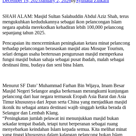
December 19, 2025
January 2, 2026
by
Syuhada Zulkafli
SHAH ALAM: Masjid Sultan Salahuddin Abdul Aziz Shah, terus
mengukuhkan kedudukannya sebagai ikon pelancongan Islam
negara apabila merekodkan kehadiran lebih 100,000 pelancong
sepanjang tahun 2025.
Pencapaian itu mencerminkan peningkatan ketara minat pelancong
terhadap pelancongan berasaskan masjid atau Mosque Tourism,
selari dengan usaha berterusan pengurusan masjid memperkasa
fungsi masjid bukan sahaja sebagai pusat ibadah, malah sebagai
destinasi ilmu, budaya dan seni bina Islam.
Menurut SF Dato’ Muhammad Farhan Bin Wijaya, Imam Besar
Masjid Negeri Selangor angka berkenaan merangkumi kunjungan
pelancong dari luar negara termasuk Eropah Asia Barat dan Asia
Timur khususnya dari Jepun serta China yang menjadikan masjid
ikonik itu sebagai antara destinasi wajib singgah ketika berada di
Selangor dan Lembah Klang.
“Peningkatan jumlah pelawat ini menunjukkan masjid bukan
sekadar tempat ibadah, tetapi turut berperanan sebagai ruang
menyebarkan keindahan Islam kepada semua. Kita melihat minat
yang tinggi khususnya dalam kalangan pelancong bukan Islam