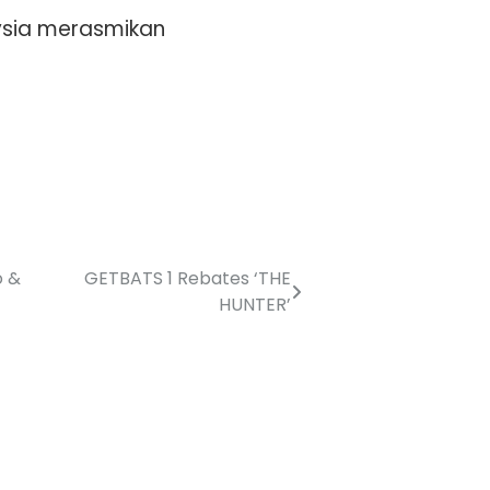
ysia merasmikan
o &
GETBATS 1 Rebates ‘THE
HUNTER’