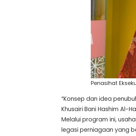
Penasihat Ekseku
“Konsep dan idea penubuha
Khusairi Bani Hashim Al-
Melalui program ini, us
legasi perniagaan yang bo