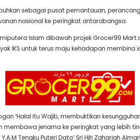
tubuhkan sebagai pusat pemantauan, peranca
anan nasional ke peringkat antarabangsa.
miputera Islam dibawah projek Grocer99 Mar
nyak IKS untuk terus maju kehadapan membina 
gan ‘Halal Itu Wajib, membuktikan kesungguh
 membawa jenama ke peringkat yang lebih ting
 Y.A.M Tengku Puteri Dato’ Sri Hjh Zahariah Alm