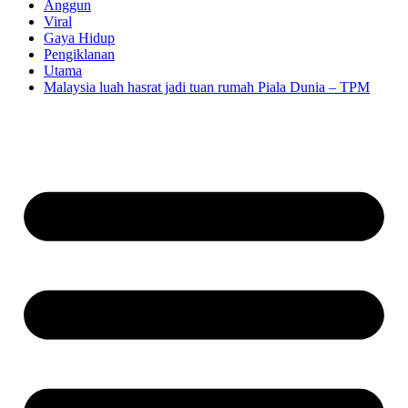
Anggun
Viral
Gaya Hidup
Pengiklanan
Utama
Malaysia luah hasrat jadi tuan rumah Piala Dunia – TPM