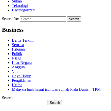
Sukan
Teknologi
Uncategorized
Search for:
Business
Berita Terkini
Semasa
Hiburan
Politik
Niaga
Luar Negara
Anggun
Viral
Gaya Hidup
Pengiklanan
Utama
Malaysia luah hasrat jadi tuan rumah Piala Dunia – TPM
Search
Search