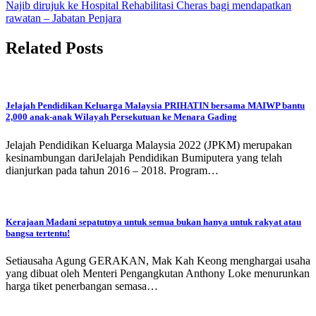
Najib dirujuk ke Hospital Rehabilitasi Cheras bagi mendapatkan
rawatan – Jabatan Penjara
Related Posts
Jelajah Pendidikan Keluarga Malaysia PRIHATIN bersama MAIWP bantu
2,000 anak-anak Wilayah Persekutuan ke Menara Gading
Jelajah Pendidikan Keluarga Malaysia 2022 (JPKM) merupakan
kesinambungan dariJelajah Pendidikan Bumiputera yang telah
dianjurkan pada tahun 2016 – 2018. Program…
Kerajaan Madani sepatutnya untuk semua bukan hanya untuk rakyat atau
bangsa tertentu!
Setiausaha Agung GERAKAN, Mak Kah Keong menghargai usaha
yang dibuat oleh Menteri Pengangkutan Anthony Loke menurunkan
harga tiket penerbangan semasa…