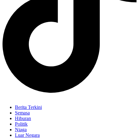
Berita Terkini
Semasa
Hiburan
Politik
Niaga
Luar Negara