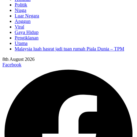
Politik
Niaga
Luar Negara
Anggun
Viral
Gaya Hidup
Pengiklanan
Utama
Malaysia luah hasrat jadi tuan rumah Piala Dunia – TPM
8th August 2026
Facebook