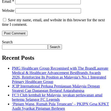
Email
*
Website
Save my name, email, and website in this browser for the next
time I comment.
Search
Search
Recent Posts
PMG Healthcare Group Recognised with The BrandLaureate
Medical & Healthcare Advancement BestBrands Awards
2026, Reinforcing Its Position as Malaysia’s No.1 Integrated
Primary Healthcare Group
JCIP International Perkasa Perniagaan Malaysia Dengan
Strategi Cap Dagangan Bertaraf Antarabangsa
FC3 Club kembali ke Malaysia, jayakan perlawanan amal
bertemu Selangor FC Legends
‘Pinjam Wang, Rumah Pula Terancam’ – PKIPN Gesa KPKT
Audit Syarikat Pinjaman Berlesen