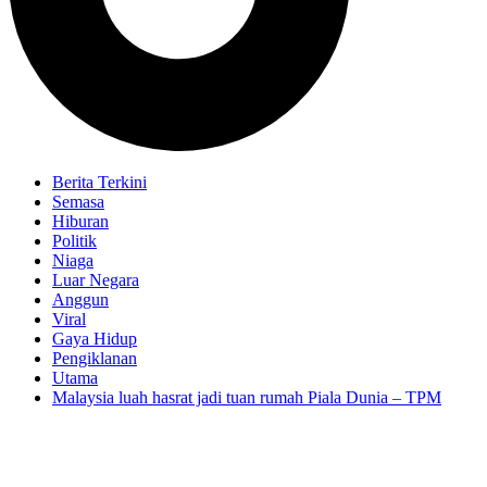
Berita Terkini
Semasa
Hiburan
Politik
Niaga
Luar Negara
Anggun
Viral
Gaya Hidup
Pengiklanan
Utama
Malaysia luah hasrat jadi tuan rumah Piala Dunia – TPM