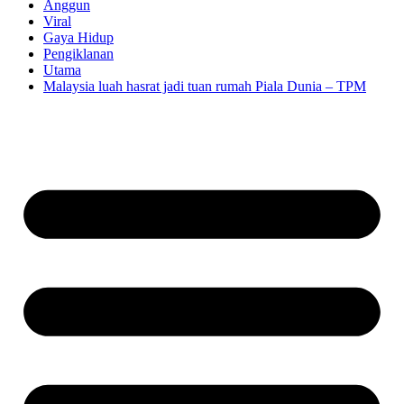
Anggun
Viral
Gaya Hidup
Pengiklanan
Utama
Malaysia luah hasrat jadi tuan rumah Piala Dunia – TPM