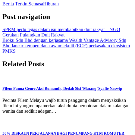
Berita Terkini
Semasa
Hiburan
Post navigation
SPRM perlu tegas dalam isu membabitkan duit rakyat – NGO
Gerakan Pulangkan Duit Rakyat
Broku Sdn Bhd dengan kerjasama Wealth Vantage Advisory Sdn
Bhd lancar kempen dana awam ekuiti (ECF) perkasakan ekosistem
PMKS
Related Posts
Filem Fanna Genre Aksi Romantik, Dedah Sisi ‘Matang’ Syafie Naswip
Pecinta Filem Melayu wajib turun panggung dalam menyaksikan
filem ini yangmempamerkan aksi dunia pemotoran dalam kalangan
wanita dan sedikit adegan…
50% DISKAUN PERJALANAN BAGI PENUMPANG KTM KOMUTER