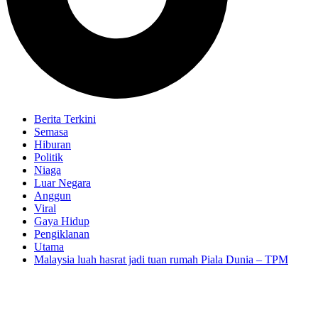
Berita Terkini
Semasa
Hiburan
Politik
Niaga
Luar Negara
Anggun
Viral
Gaya Hidup
Pengiklanan
Utama
Malaysia luah hasrat jadi tuan rumah Piala Dunia – TPM