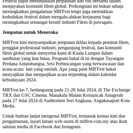
Festival dapat menunjukkan perpaduan dan visi bersama dalam
menjayakan komuniti filem global. Perkongsian ini bukan sahaja
meningkatkan pengalaman MIFFest tetapi juga meletakkan
kedudukan festival dalam mengalu-alukan kerjasama bagi
meningkatkan semangat kreatif industri Filem di pawagam.
Jemputan untuk Meneroka
MIFFest kini menyampaikan jemputan ikhlas kepada peminat filem,
penggiat profesional industri, pengunjung festival, dan komuniti
filem global untuk menyertai kami di Kuala Lumpur dalam
sambutan yang luar biasa. Program bakal di isi dengan Tayangan
Perdana Antarabangsa, Sesi Perbincangan yang berwawasan dan
acara-acara lain yang meriah. Apa yang pasti MIFFest bakal
menyajikan dan menjanjikan acara terpenting dalam kalendar
kebudayaan 2024.
MIFFest ke-7, berlangsung pada 21-28 Julai 2024, di The Exchange
TRX dan GSC Cinema. Manakala Malam Kemuncak Anugerah
pada 27 Julai 2024 di Auditorium Seri Angkasa, Angakasapuri Kota
Media.
Untuk butiran lanjut mengenai MIFFest, termasuk kemas kini dan
pengumuman, layari laman web rasmi di miffest.com.my atau ikuti
saluran media di Facebook dan Instagram.