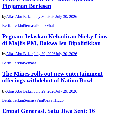
Pinjaman Berlesen
by
Alias Abu Bakar
July 30, 2026
July 30, 2026
Berita Terkini
Semasa
Politik
Viral
Peguam Jelaskan Kehadiran Nicky Liow
di Majlis PM, Dakwa Isu Dipolitikkan
by
Alias Abu Bakar
July 30, 2026
July 30, 2026
Berita Terkini
Semasa
The Mines rolls out new entertainment
offerings withdebut of Nation Bowl
by
Alias Abu Bakar
July 29, 2026
July 29, 2026
Berita Terkini
Semasa
Viral
Gaya Hidup
Empat Generasi, Satu Jiwa Seni: 16