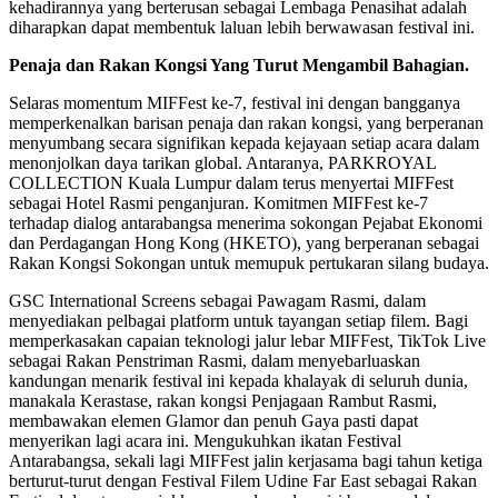
kehadirannya yang berterusan sebagai Lembaga Penasihat adalah
diharapkan dapat membentuk laluan lebih berwawasan festival ini.
Penaja dan Rakan Kongsi Yang Turut Mengambil Bahagian.
Selaras momentum MIFFest ke-7, festival ini dengan bangganya
memperkenalkan barisan penaja dan rakan kongsi, yang berperanan
menyumbang secara signifikan kepada kejayaan setiap acara dalam
menonjolkan daya tarikan global. Antaranya, PARKROYAL
COLLECTION Kuala Lumpur dalam terus menyertai MIFFest
sebagai Hotel Rasmi penganjuran. Komitmen MIFFest ke-7
terhadap dialog antarabangsa menerima sokongan Pejabat Ekonomi
dan Perdagangan Hong Kong (HKETO), yang berperanan sebagai
Rakan Kongsi Sokongan untuk memupuk pertukaran silang budaya.
GSC International Screens sebagai Pawagam Rasmi, dalam
menyediakan pelbagai platform untuk tayangan setiap filem. Bagi
memperkasakan capaian teknologi jalur lebar MIFFest, TikTok Live
sebagai Rakan Penstriman Rasmi, dalam menyebarluaskan
kandungan menarik festival ini kepada khalayak di seluruh dunia,
manakala Kerastase, rakan kongsi Penjagaan Rambut Rasmi,
membawakan elemen Glamor dan penuh Gaya pasti dapat
menyerikan lagi acara ini. Mengukuhkan ikatan Festival
Antarabangsa, sekali lagi MIFFest jalin kerjasama bagi tahun ketiga
berturut-turut dengan Festival Filem Udine Far East sebagai Rakan