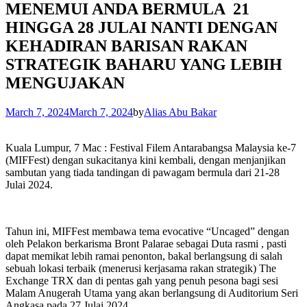
MENEMUI ANDA BERMULA 21
HINGGA 28 JULAI NANTI DENGAN
KEHADIRAN BARISAN RAKAN
STRATEGIK BAHARU YANG LEBIH
MENGUJAKAN
March 7, 2024
March 7, 2024
by
Alias Abu Bakar
Kuala Lumpur, 7 Mac : Festival Filem Antarabangsa Malaysia ke-7
(MIFFest) dengan sukacitanya kini kembali, dengan menjanjikan
sambutan yang tiada tandingan di pawagam bermula dari 21-28
Julai 2024.
Tahun ini, MIFFest membawa tema evocative “Uncaged” dengan
oleh Pelakon berkarisma Bront Palarae sebagai Duta rasmi , pasti
dapat memikat lebih ramai penonton, bakal berlangsung di salah
sebuah lokasi terbaik (menerusi kerjasama rakan strategik) The
Exchange TRX dan di pentas gah yang penuh pesona bagi sesi
Malam Anugerah Utama yang akan berlangsung di Auditorium Seri
Angkasa pada 27 Julai 2024.