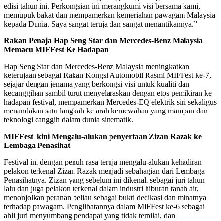
edisi tahun ini. Perkongsian ini merangkumi visi bersama kami,
memupuk bakat dan mempamerkan kemeriahan pawagam Malaysia
kepada Dunia. Saya sangat teruja dan sangat menantikannya.”
Rakan Penaja Hap Seng Star dan Mercedes-Benz Malaysia
Memacu MIFFest Ke Hadapan
Hap Seng Star dan Mercedes-Benz Malaysia meningkatkan
keterujaan sebagai Rakan Kongsi Automobil Rasmi MIFFest ke-7,
sejajar dengan jenama yang berkongsi visi untuk kualiti dan
kecanggihan sambil turut menyelaraskan dengan etos pemikiran ke
hadapan festival, mempamerkan Mercedes-EQ elektrik siri sekaligus
menandakan satu langkah ke arah kemewahan yang mampan dan
teknologi canggih dalam dunia sinematik.
MIFFest kini Mengalu-alukan penyertaan Zizan Razak ke
Lembaga Penasihat
Festival ini dengan penuh rasa teruja mengalu-alukan kehadiran
pelakon terkenal Zizan Razak menjadi sebahagian dari Lembaga
Penasihatnya. Zizan yang sebelum ini dikenali sebagai juri tahun
lalu dan juga pelakon terkenal dalam industri hiburan tanah air,
menonjolkan peranan beliau sebagai bukti dedikasi dan minatnya
terhadap pawagam. Penglibatannya dalam MIFFest ke-6 sebagai
ahli juri menyumbang pendapat yang tidak ternilai, dan