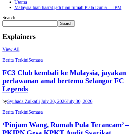
Utama
Malaysia luah hasrat jadi tuan rumah Piala Dunia – TPM
Search
Search
Explainers
View All
Berita Terkini
Semasa
FC3 Club kembali ke Malaysia, jayakan
perlawanan amal bertemu Selangor FC
Legends
by
Syuhada Zulkafli
July 30, 2026
July 30, 2026
Berita Terkini
Semasa
‘Pinjam Wang, Rumah Pula Terancam’ –
PKIPN Gesa KPKT Audit Syarikat