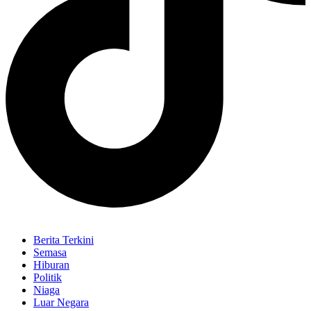
Berita Terkini
Semasa
Hiburan
Politik
Niaga
Luar Negara