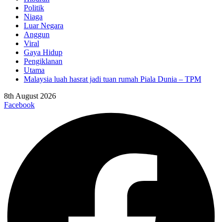
Politik
Niaga
Luar Negara
Anggun
Viral
Gaya Hidup
Pengiklanan
Utama
Malaysia luah hasrat jadi tuan rumah Piala Dunia – TPM
8th August 2026
Facebook