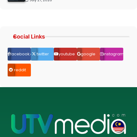
Social Links
facebook.com
twitter
youtube
google
instagram
reddit