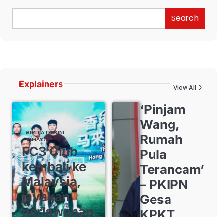
Search
Explainers
View All
‘Pinjam
Wang,
BERITA TERKINI
Rumah
SEMASA
FC3 Club
Pula
kembali ke
Terancam’
Malaysia,
– PKIPN
jayakan
Gesa
perlawanan
KPKT