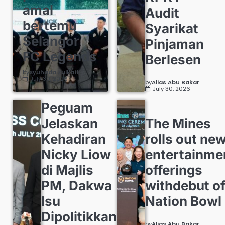
amal
Audit
bertemu
Syarikat
Selangor
Pinjaman
FC Legends
Berlesen
by
Syuhada Zulkafli
July 30, 2026
by
Alias Abu Bakar
July 30, 2026
Peguam
Jelaskan
The Mines
Kehadiran
rolls out ne
Nicky Liow
entertainme
di Majlis
offerings
PM, Dakwa
withdebut o
Isu
Nation Bowl
Dipolitikkan
by
Alias Abu Bakar