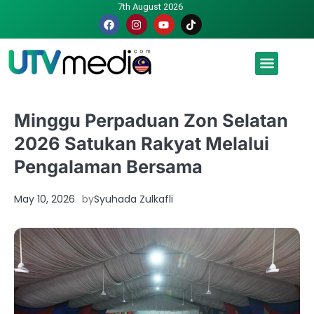
7th August 2026
Malaysia luah hasrat jadi tuan rumah Piala Dunia – TPM
Minggu Perpaduan Zon Selatan
2026 Satukan Rakyat Melalui
Pengalaman Bersama
May 10, 2026
by
Syuhada Zulkafli