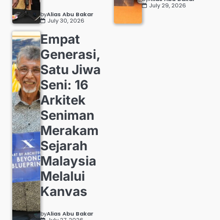
July 29, 2026
by
Alias Abu Bakar
July 30, 2026
Empat
Generasi,
Satu Jiwa
Seni: 16
Arkitek
Seniman
Merakam
Sejarah
Malaysia
Melalui
Kanvas
by
Alias Abu Bakar
July 27, 2026