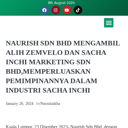
8th August 2026
Malaysia luah hasrat jadi tuan rumah Piala Dunia – TPM
NAURISH SDN BHD MENGAMBIL
ALIH ZEMVELO DAN SACHA
INCHI MARKETING SDN
BHD,MEMPERLUASKAN
PEMIMPINANNYA DALAM
INDUSTRI SACHA INCHI
January 26, 2024
by
Nurzulaikha
Kuala Lumpur, 23 Disember 2023- Naurish Sdn Bhd, dengan