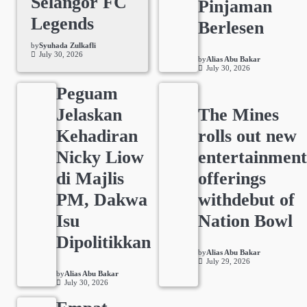
Selangor FC
Pinjaman
Legends
Berlesen
by
Syuhada Zulkafli
July 30, 2026
by
Alias Abu Bakar
July 30, 2026
Peguam
Jelaskan
The Mines
Kehadiran
rolls out new
Nicky Liow
entertainmen
di Majlis
offerings
PM, Dakwa
withdebut of
Isu
Nation Bowl
Dipolitikkan
by
Alias Abu Bakar
July 29, 2026
by
Alias Abu Bakar
July 30, 2026