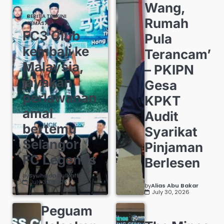
Wang,
BERITA TERKINI
Rumah
SEMASA
FC3 Club
Pula
kembali ke
Terancam’
Malaysia,
– PKIPN
jayakan
Gesa
perlawanan
KPKT
amal
Audit
bertemu
Syarikat
Selangor
Pinjaman
FC Legends
Berlesen
by
Syuhada Zulkafli
July 30, 2026
by
Alias Abu Bakar
July 30, 2026
Peguam