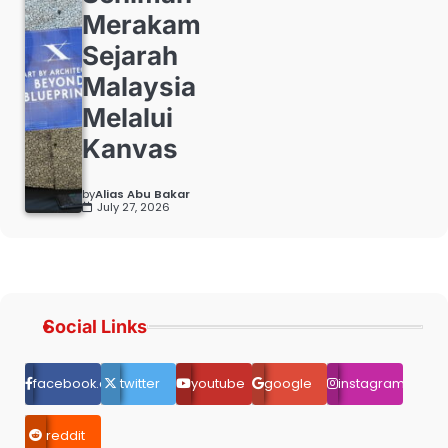
Merakam
Sejarah
Malaysia
Melalui
Kanvas
by
Alias Abu Bakar
July 27, 2026
Social Links
facebook.com
twitter
youtube
google
instagram
reddit