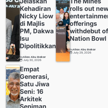
Jelaskan
The Mines
Kehadiran
rolls out ne
Nicky Liow
entertainme
di Majlis
offerings
PM, Dakwa
withdebut o
Isu
Nation Bowl
Dipolitikkan
by
Alias Abu Bakar
July 29, 2026
by
Alias Abu Bakar
July 30, 2026
Empat
Generasi,
Satu Jiwa
Seni: 16
Arkitek
Seniman