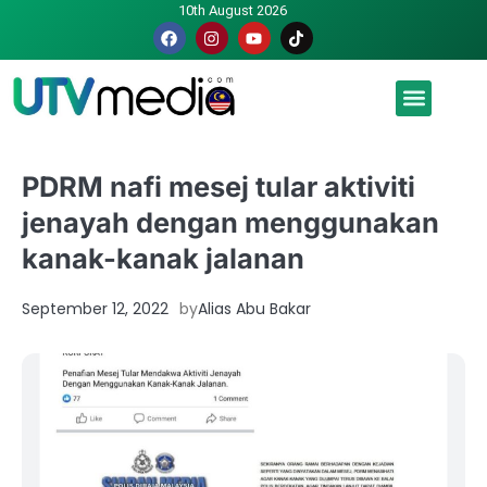
10th August 2026
Malaysia luah hasrat jadi tuan rumah Piala Dunia – TPM
PDRM nafi mesej tular aktiviti
jenayah dengan menggunakan
kanak-kanak jalanan
September 12, 2022
by
Alias Abu Bakar