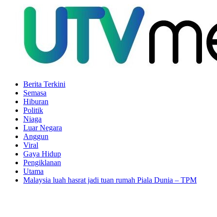
Berita Terkini
Semasa
Hiburan
Politik
Niaga
Luar Negara
Anggun
Viral
Gaya Hidup
Pengiklanan
Utama
Malaysia luah hasrat jadi tuan rumah Piala Dunia – TPM