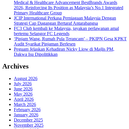
Medical & Healthcare Advancement BestBrands Awards
2026, Reinforcing Its Position as Malaysia’s No.1 Integrated
Primary Healthcare Group
JCIP International Perkasa Perniagaan Malaysia Dengan
Strategi Cap Dagangan Bertaraf Antarabangsa
FC3 Club kembali ke Malaysia, jayakan perlawanan amal
bertemu Selangor FC Legends
‘Pinjam Wang, Rumah Pula Terancam’ – PKIPN Gesa KPKT
Audit Syarikat Pinjaman Berlesen
Peguam Jelaskan Kehadiran Nicky Liow di Majlis PM,
Dakwa Isu Dipolitikkan
Archives
August 2026
July 2026
June 2026
May 2026
April 2026
March 2026
February 2026
January 2026
December 2025
November 2025