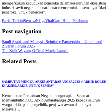
memperkukuh kedudukan peneroka dalam keseluruhan ekosistem
industri sawit negara – benar-benar mencerminkan semangat “dari
peneroka, untuk peneroka”.
Berita Terkini
Semasa
Niaga
Viral
Gaya Hidup
Pelaburan
Post navigation
Saudi Arabia and Malaysia Reinforce Partnership at Umrah and
Ziyarah Forum 2025
The Kulit Wayang Official Movie Launch
Related Posts
SAMBUTAN MINGGU ARKIB ANTARABANGSA 2025 :“ARKIB BOLEH
DIAKSES, ARKIB UNTUK SEMUA”
Kementerian Perpaduan Negara mengucapkan Selamat
MenyambutMinggu Arkib Antarabangsa 2025 kepada seluruh
warga arkib, para penyelidik, penjawat awam dan rakyat
Malaysia…