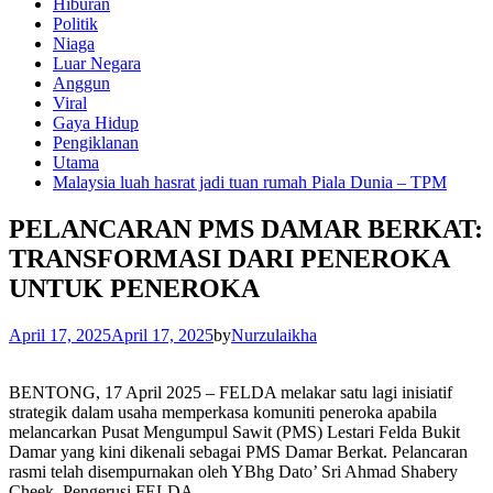
Hiburan
Politik
Niaga
Luar Negara
Anggun
Viral
Gaya Hidup
Pengiklanan
Utama
Malaysia luah hasrat jadi tuan rumah Piala Dunia – TPM
PELANCARAN PMS DAMAR BERKAT:
TRANSFORMASI DARI PENEROKA
UNTUK PENEROKA
April 17, 2025
April 17, 2025
by
Nurzulaikha
BENTONG, 17 April 2025 – FELDA melakar satu lagi inisiatif
strategik dalam usaha memperkasa komuniti peneroka apabila
melancarkan Pusat Mengumpul Sawit (PMS) Lestari Felda Bukit
Damar yang kini dikenali sebagai PMS Damar Berkat. Pelancaran
rasmi telah disempurnakan oleh YBhg Dato’ Sri Ahmad Shabery
Cheek, Pengerusi FELDA.