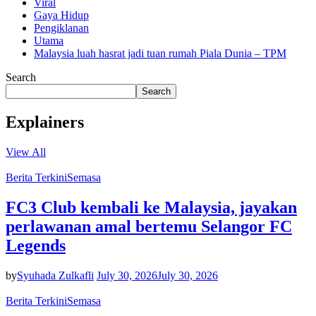
Viral
Gaya Hidup
Pengiklanan
Utama
Malaysia luah hasrat jadi tuan rumah Piala Dunia – TPM
Search
Search
Explainers
View All
Berita Terkini
Semasa
FC3 Club kembali ke Malaysia, jayakan
perlawanan amal bertemu Selangor FC
Legends
by
Syuhada Zulkafli
July 30, 2026
July 30, 2026
Berita Terkini
Semasa