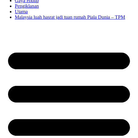
Gaya Hidup
Pengiklanan
Utama
Malaysia luah hasrat jadi tuan rumah Piala Dunia – TPM