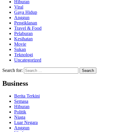
Hiburan
Viral
Gaya Hidup
Anggun
Pengiklanan
Travel & Food
Pelaburan
Kesihatan
Movie
Sukan
Teknologi
Uncategorized
Search for:
Business
Berita Terkini
Semasa
Hiburan
Politik
Niaga
Luar Negara
Anggun