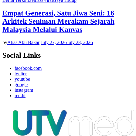
Berita Terkini
Semasa
Viral
Gaya Hidup
Empat Generasi, Satu Jiwa Seni: 16
Arkitek Seniman Merakam Sejarah
Malaysia Melalui Kanvas
by
Alias Abu Bakar
July 27, 2026
July 28, 2026
Social Links
facebook.com
twitter
youtube
google
instagram
reddit