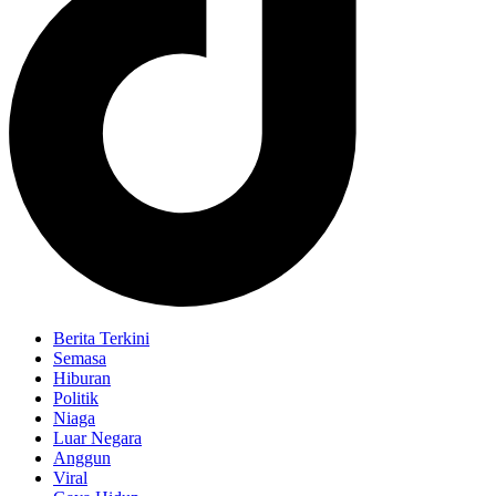
Berita Terkini
Semasa
Hiburan
Politik
Niaga
Luar Negara
Anggun
Viral