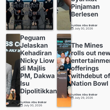
Selangor
Pinjaman
FC Legends
Berlesen
by
Syuhada Zulkafli
July 30, 2026
by
Alias Abu Bakar
July 30, 2026
Peguam
Jelaskan
The Mines
Kehadiran
rolls out ne
Nicky Liow
entertainme
di Majlis
offerings
PM, Dakwa
withdebut o
Isu
Nation Bowl
Dipolitikkan
by
Alias Abu Bakar
July 29, 2026
by
Alias Abu Bakar
July 30, 2026