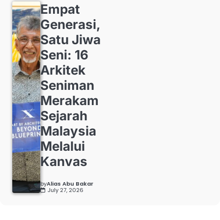
Empat
Generasi,
Satu Jiwa
Seni: 16
Arkitek
Seniman
Merakam
Sejarah
Malaysia
Melalui
Kanvas
by
Alias Abu Bakar
July 27, 2026