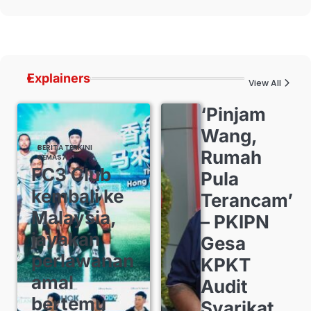
Explainers
View All
‘Pinjam
Wang,
BERITA TERKINI
Rumah
SEMASA
FC3 Club
Pula
kembali ke
Terancam’
Malaysia,
– PKIPN
jayakan
Gesa
perlawanan
KPKT
amal
Audit
bertemu
Syarikat