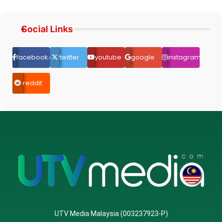
Social Links
facebook.com
twitter
youtube
google
instagram
reddit
UTV Media Malaysia (003237923-P)