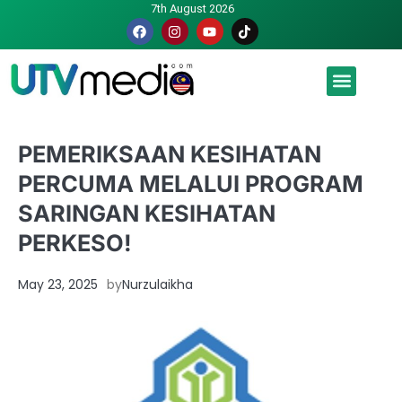
7th August 2026
Malaysia luah hasrat jadi tuan rumah Piala Dunia – TPM
PEMERIKSAAN KESIHATAN
PERCUMA MELALUI PROGRAM
SARINGAN KESIHATAN
PERKESO!
May 23, 2025
by
Nurzulaikha