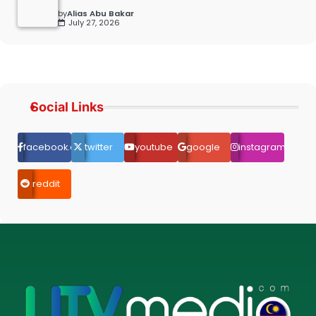
by
Alias Abu Bakar
July 27, 2026
Social Links
facebook.com
twitter
youtube
google
instagram
reddit