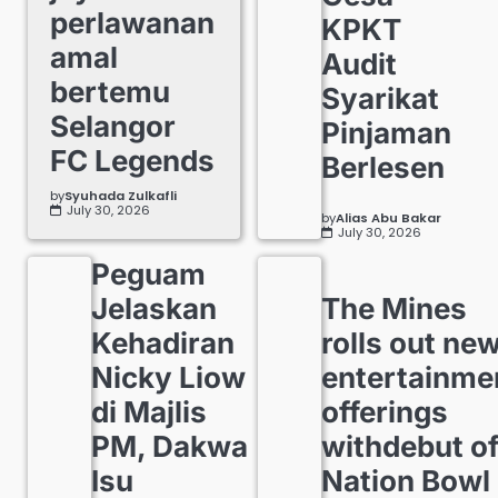
perlawanan
KPKT
amal
Audit
bertemu
Syarikat
Selangor
Pinjaman
FC Legends
Berlesen
by
Syuhada Zulkafli
July 30, 2026
by
Alias Abu Bakar
July 30, 2026
Peguam
Jelaskan
The Mines
Kehadiran
rolls out ne
Nicky Liow
entertainme
di Majlis
offerings
PM, Dakwa
withdebut o
Isu
Nation Bowl