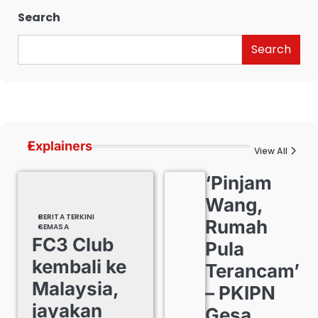
Search
Search
Explainers
View All
‘Pinjam
Wang,
BERITA TERKINI
Rumah
SEMASA
FC3 Club
Pula
kembali ke
Terancam’
Malaysia,
– PKIPN
jayakan
Gesa