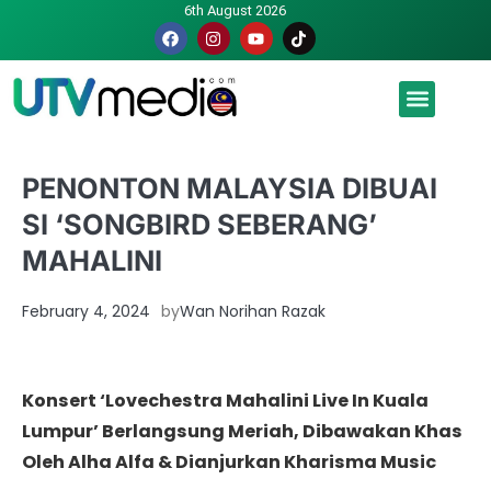
6th August 2026
Malaysia luah hasrat jadi tuan rumah Piala Dunia – TPM
PENONTON MALAYSIA DIBUAI
SI ‘SONGBIRD SEBERANG’
MAHALINI
February 4, 2024
by
Wan Norihan Razak
Konsert ‘Lovechestra Mahalini Live In Kuala
Lumpur’ Berlangsung Meriah, Dibawakan Khas
Oleh Alha Alfa & Dianjurkan Kharisma Music