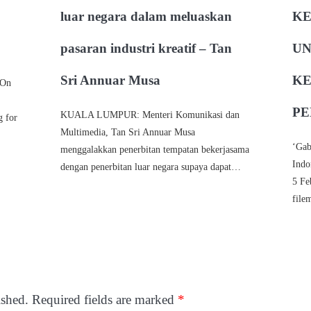
luar negara dalam meluaskan
KE
pasaran industri kreatif – Tan
UN
Sri Annuar Musa
KE
:On
PE
KUALA LUMPUR: Menteri Komunikasi dan
g for
Multimedia, Tan Sri Annuar Musa
‘Gab
menggalakkan penerbitan tempatan bekerjasama
Indo
dengan penerbitan luar negara supaya dapat…
5 Fe
fil
ished.
Required fields are marked
*