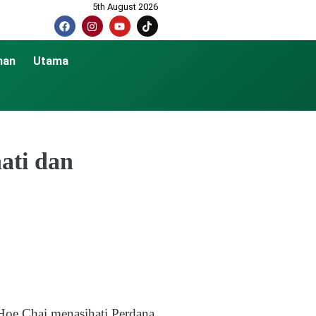
5th August 2026
nan
Utama
ati dan
oe Chai menasihati Perdana