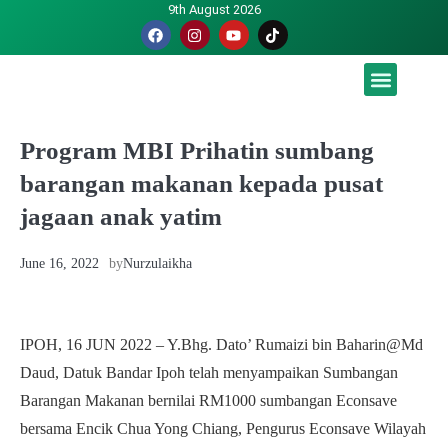
9th August 2026
Malaysia luah hasrat jadi tuan rumah Piala Dunia – TPM
Program MBI Prihatin sumbang
barangan makanan kepada pusat
jagaan anak yatim
June 16, 2022
by
Nurzulaikha
IPOH, 16 JUN 2022 – Y.Bhg. Dato’ Rumaizi bin Baharin@Md
Daud, Datuk Bandar Ipoh telah menyampaikan Sumbangan
Barangan Makanan bernilai RM1000 sumbangan Econsave
bersama Encik Chua Yong Chiang, Pengurus Econsave Wilayah