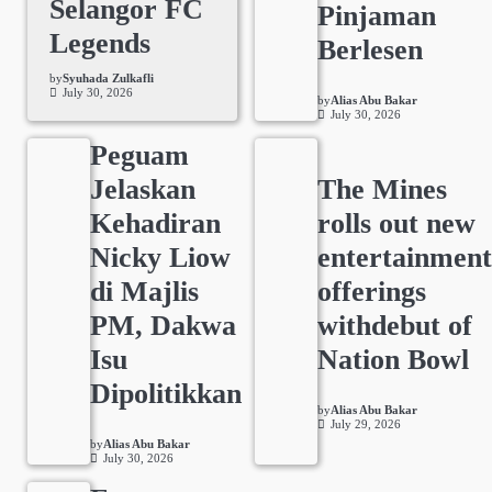
Selangor FC
Pinjaman
Legends
Berlesen
by
Syuhada Zulkafli
July 30, 2026
by
Alias Abu Bakar
July 30, 2026
Peguam
Jelaskan
The Mines
Kehadiran
rolls out new
Nicky Liow
entertainmen
di Majlis
offerings
PM, Dakwa
withdebut of
Isu
Nation Bowl
Dipolitikkan
by
Alias Abu Bakar
July 29, 2026
by
Alias Abu Bakar
July 30, 2026