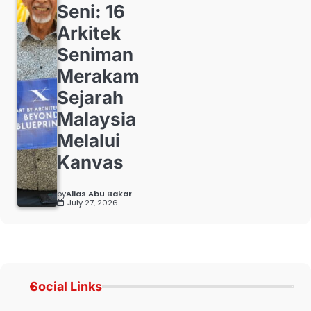
Seni: 16
Arkitek
Seniman
Merakam
Sejarah
Malaysia
Melalui
Kanvas
by
Alias Abu Bakar
July 27, 2026
Social Links