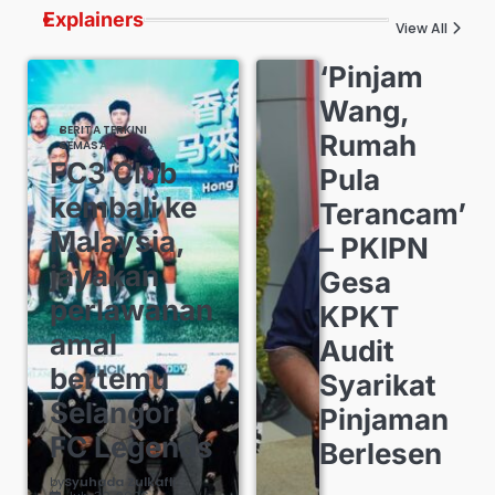
Explainers
View All
‘Pinjam
Wang,
BERITA TERKINI
Rumah
SEMASA
FC3 Club
Pula
kembali ke
Terancam’
Malaysia,
– PKIPN
jayakan
Gesa
perlawanan
KPKT
amal
Audit
bertemu
Syarikat
Selangor
Pinjaman
FC Legends
Berlesen
by
Syuhada Zulkafli