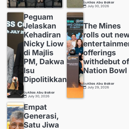
July 30, 2026
by
Alias Abu Bakar
July 30, 2026
Peguam
Jelaskan
The Mines
Kehadiran
rolls out ne
Nicky Liow
entertainme
di Majlis
offerings
PM, Dakwa
withdebut o
Isu
Nation Bowl
Dipolitikkan
by
Alias Abu Bakar
July 29, 2026
by
Alias Abu Bakar
July 30, 2026
Empat
Generasi,
Satu Jiwa