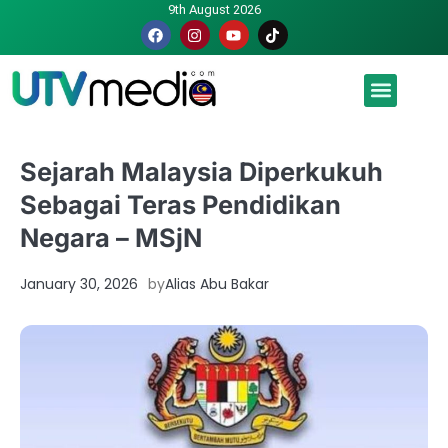
9th August 2026
Malaysia luah hasrat jadi tuan rumah Piala Dunia – TPM
Sejarah Malaysia Diperkukuh
Sebagai Teras Pendidikan
Negara – MSjN
January 30, 2026
by
Alias Abu Bakar