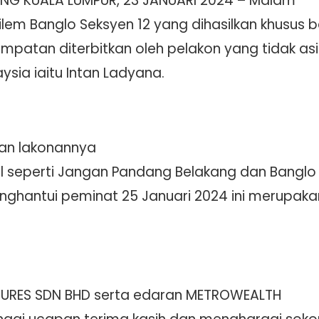
ANG KUALA LUMPUR, 23 JANUARI 2024 – Malam
lem Banglo Seksyen 12 yang dihasilkan khusus 
mpatan diterbitkan oleh pelakon yang tidak a
aysia iaitu Intan Ladyana.
gan lakonannya
l seperti Jangan Pandang Belakang dan Banglo B
nghantui peminat 25 Januari 2024 ini merupaka
CTURES SDN BHD serta edaran METROWEALTH