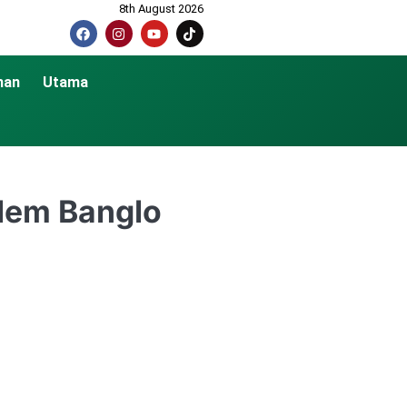
8th August 2026
nan
Utama
ilem Banglo