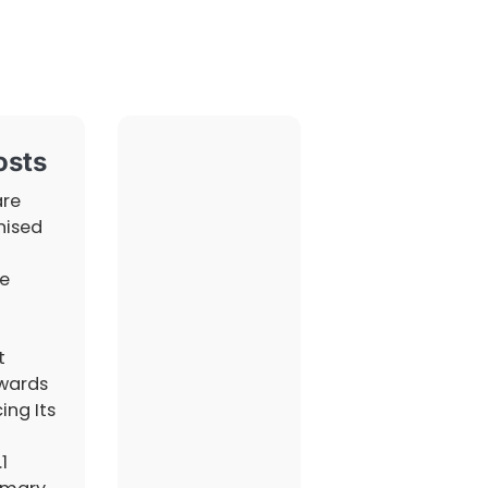
osts
are
nised
e
t
wards
ing Its
1