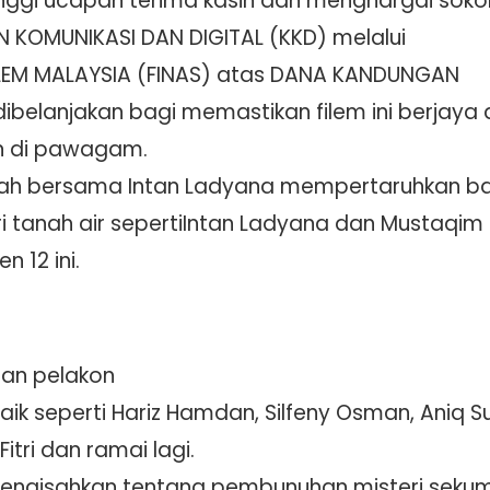
nggi ucapan terima kasih dan menghargai sok
N KOMUNIKASI DAN DIGITAL (KKD) melalui
LEM MALAYSIA (FINAS) atas DANA KANDUNGAN
dibelanjakan bagi memastikan filem ini berjaya 
n di pawagam.
ah bersama Intan Ladyana mempertaruhkan bar
tri tanah air sepertiIntan Ladyana dan Mustaqi
 12 ini.
isan pelakon
k seperti Hariz Hamdan, Silfeny Osman, Aniq Su
Fitri dan ramai lagi.
 mengisahkan tentang pembunuhan misteri seku