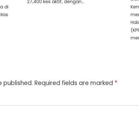
27,400 kes aktif, dengan…
a di
Kem
hlas
mer
Hal
(KP
me
e published.
Required fields are marked
*