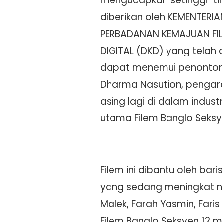
mengucapkan setinggi-ti
diberikan oleh KEMENTERIA
PERBADANAN KEMAJUAN FI
DIGITAL (DKD) yang telah 
dapat menemui penonto
Dharma Nasution, pengar
asing lagi di dalam indus
utama Filem Banglo Seksyen
Filem ini dibantu oleh bar
yang sedang meningkat nai
Malek, Farah Yasmin, Faris 
Filem Banglo Seksyen 12