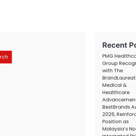
Recent P
PMG Healthc
rch
Group Recog
with The
BrandLaureat
Medical &
Healthcare
Advancemen
BestBrands A
2026, Reinforc
Position as
Malaysia’s No.