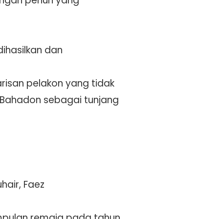
ongan penuh yang
dihasilkan dan
isan pelakon yang tidak
m Bahadon sebagai tunjang
hair, Faez
mpulan remaja pada tahun