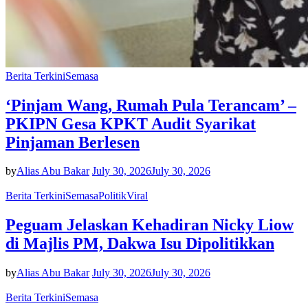
Berita Terkini
Semasa
‘Pinjam Wang, Rumah Pula Terancam’ –
PKIPN Gesa KPKT Audit Syarikat
Pinjaman Berlesen
by
Alias Abu Bakar
July 30, 2026
July 30, 2026
Berita Terkini
Semasa
Politik
Viral
Peguam Jelaskan Kehadiran Nicky Liow
di Majlis PM, Dakwa Isu Dipolitikkan
by
Alias Abu Bakar
July 30, 2026
July 30, 2026
Berita Terkini
Semasa