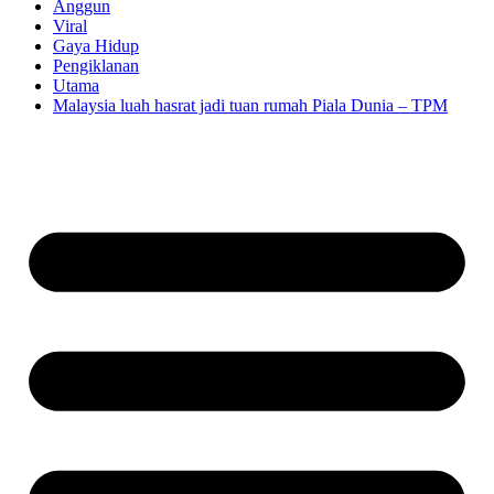
Anggun
Viral
Gaya Hidup
Pengiklanan
Utama
Malaysia luah hasrat jadi tuan rumah Piala Dunia – TPM