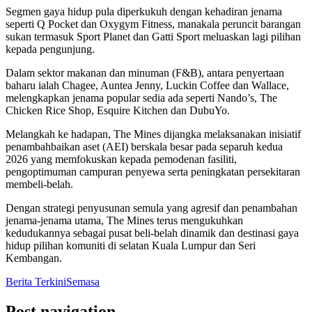
Segmen gaya hidup pula diperkukuh dengan kehadiran jenama
seperti Q Pocket dan Oxygym Fitness, manakala peruncit barangan
sukan termasuk Sport Planet dan Gatti Sport meluaskan lagi pilihan
kepada pengunjung.
Dalam sektor makanan dan minuman (F&B), antara penyertaan
baharu ialah Chagee, Auntea Jenny, Luckin Coffee dan Wallace,
melengkapkan jenama popular sedia ada seperti Nando’s, The
Chicken Rice Shop, Esquire Kitchen dan DubuYo.
Melangkah ke hadapan, The Mines dijangka melaksanakan inisiatif
penambahbaikan aset (AEI) berskala besar pada separuh kedua
2026 yang memfokuskan kepada pemodenan fasiliti,
pengoptimuman campuran penyewa serta peningkatan persekitaran
membeli-belah.
Dengan strategi penyusunan semula yang agresif dan penambahan
jenama-jenama utama, The Mines terus mengukuhkan
kedudukannya sebagai pusat beli-belah dinamik dan destinasi gaya
hidup pilihan komuniti di selatan Kuala Lumpur dan Seri
Kembangan.
Berita Terkini
Semasa
Post navigation