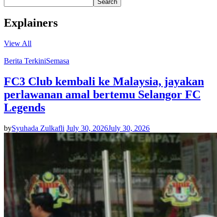
Search
Explainers
View All
Berita Terkini
Semasa
FC3 Club kembali ke Malaysia, jayakan
perlawanan amal bertemu Selangor FC
Legends
by
Syuhada Zulkafli
July 30, 2026
July 30, 2026