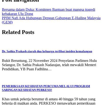
Bersama dalam Duka: Komitmen Bantuan buat mangsa tragedi
kebakaran Ulu Dong
PPIM Nafi Ada Hubungan Dengan Gabungan E-Hailing Malaysia
(GEM)
Related Posts
Dr. Sathia Prakash ziarah dua keluarga terlibat insiden kemalangan
Bukit Beruntung, 22 November 2024 Penyelaras Parlimen Hulu
Selangor, Dr. Sathia Prakash Nadarajan, telah mewakili Menteri
Pendidikan, YB Puan Fadhlina…
PEMERIKSAAN KESIHATAN PERCUMA MELALUI PROGRAM
SARINGAN KESIHATAN PERKESO!
Khas untuk pekerja berumur di antara 40 hingga 59 tahun yang
bekerja di majikan anda. PERKESO menawarkan pemeriksaan