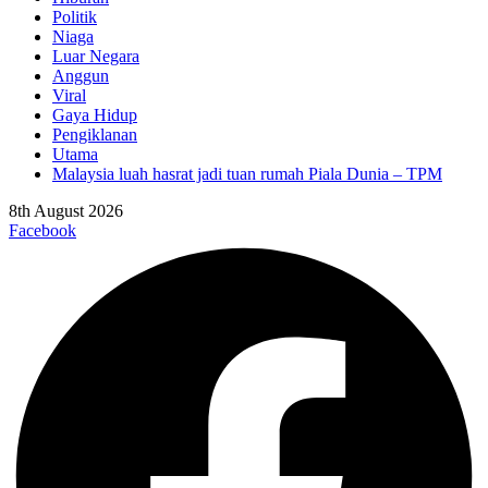
Politik
Niaga
Luar Negara
Anggun
Viral
Gaya Hidup
Pengiklanan
Utama
Malaysia luah hasrat jadi tuan rumah Piala Dunia – TPM
8th August 2026
Facebook