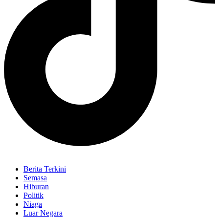
Berita Terkini
Semasa
Hiburan
Politik
Niaga
Luar Negara