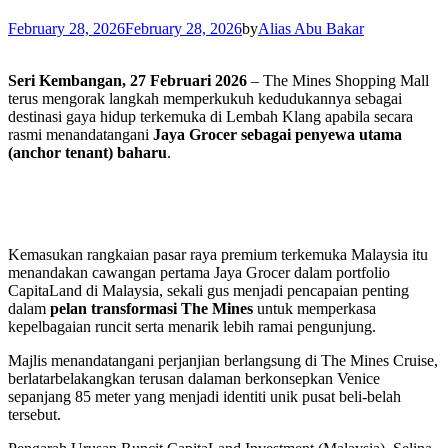
February 28, 2026
February 28, 2026
by
Alias Abu Bakar
Seri Kembangan, 27 Februari 2026
– The Mines Shopping Mall
terus mengorak langkah memperkukuh kedudukannya sebagai
destinasi gaya hidup terkemuka di Lembah Klang apabila secara
rasmi menandatangani
Jaya Grocer sebagai penyewa utama
(anchor tenant) baharu
.
Kemasukan rangkaian pasar raya premium terkemuka Malaysia itu
menandakan cawangan pertama Jaya Grocer dalam portfolio
CapitaLand di Malaysia, sekali gus menjadi pencapaian penting
dalam
pelan transformasi The Mines
untuk memperkasa
kepelbagaian runcit serta menarik lebih ramai pengunjung.
Majlis menandatangani perjanjian berlangsung di The Mines Cruise,
berlatarbelakangkan terusan dalaman berkonsepkan Venice
sepanjang 85 meter yang menjadi identiti unik pusat beli-belah
tersebut.