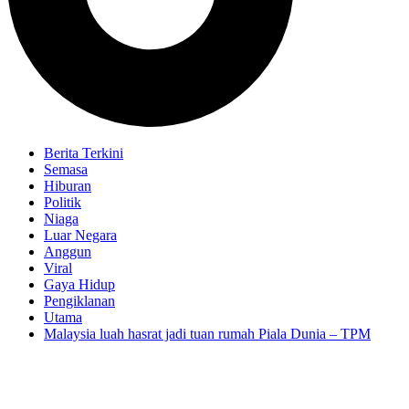
Berita Terkini
Semasa
Hiburan
Politik
Niaga
Luar Negara
Anggun
Viral
Gaya Hidup
Pengiklanan
Utama
Malaysia luah hasrat jadi tuan rumah Piala Dunia – TPM