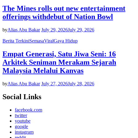
The Mines rolls out new entertainment
offerings withdebut of Nation Bowl
by
Alias Abu Bakar
July 29, 2026
July 29, 2026
Berita Terkini
Semasa
Viral
Gaya Hidup
Empat Generasi, Satu Jiwa Seni: 16
Arkitek Seniman Merakam Sejarah
Malaysia Melalui Kanvas
by
Alias Abu Bakar
July 27, 2026
July 28, 2026
Social Links
facebook.com
twitter
youtube
google
instagram
reddit