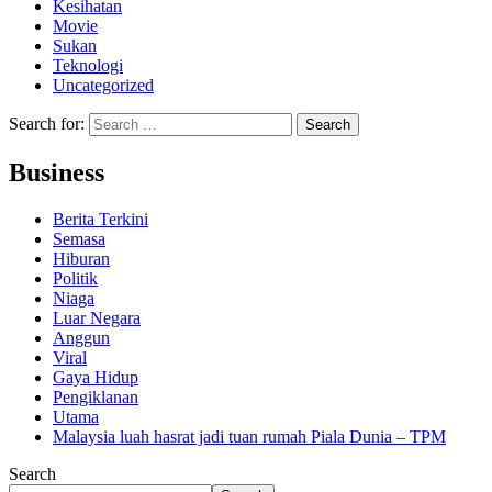
Kesihatan
Movie
Sukan
Teknologi
Uncategorized
Search for:
Business
Berita Terkini
Semasa
Hiburan
Politik
Niaga
Luar Negara
Anggun
Viral
Gaya Hidup
Pengiklanan
Utama
Malaysia luah hasrat jadi tuan rumah Piala Dunia – TPM
Search