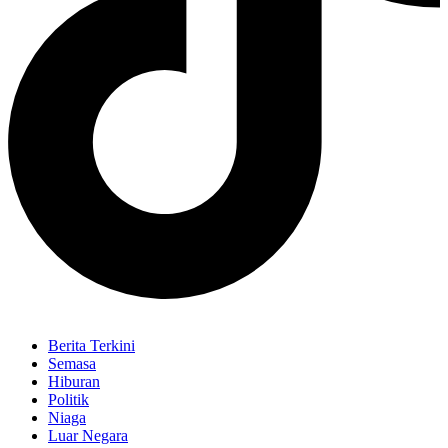
Berita Terkini
Semasa
Hiburan
Politik
Niaga
Luar Negara