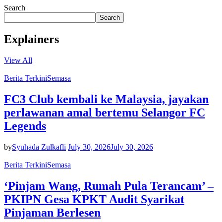
Search
Search
Explainers
View All
Berita Terkini
Semasa
FC3 Club kembali ke Malaysia, jayakan
perlawanan amal bertemu Selangor FC
Legends
by
Syuhada Zulkafli
July 30, 2026
July 30, 2026
Berita Terkini
Semasa
‘Pinjam Wang, Rumah Pula Terancam’ –
PKIPN Gesa KPKT Audit Syarikat
Pinjaman Berlesen