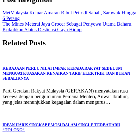
MetMalaysia Keluar Amaran Ribut Petir di Sabah, Sarawak Hingga
6 Petang
The Mines Meterai Jaya Grocer Sebagai Penyewa Utama Baharu,
Kukuhkan Status Destinasi Gaya Hidup
Related Posts
KERAJAAN PERLU NILAI IMPAK KEPADA RAKYAT SEBELUM
MENGUATKUASAKAN KENAIKAN TARIF ELEKTRIK, DAN BUKAN
SEBALIKNYA
Parti Gerakan Rakyat Malaysia (GERAKAN) menyatakan rasa
kecewa dengan pengumuman Perdana Menteri, Anwar Ibrahim,
yang jelas menunjukkan kegagalan dalam mengurus…
IRFAN HARIS SINGKAP EMOSI DALAM SINGLE TERBAHARU
“TOLONG”