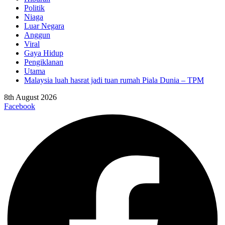
Politik
Niaga
Luar Negara
Anggun
Viral
Gaya Hidup
Pengiklanan
Utama
Malaysia luah hasrat jadi tuan rumah Piala Dunia – TPM
8th August 2026
Facebook