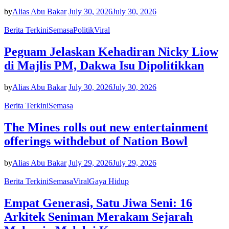
by
Alias Abu Bakar
July 30, 2026
July 30, 2026
Berita Terkini
Semasa
Politik
Viral
Peguam Jelaskan Kehadiran Nicky Liow
di Majlis PM, Dakwa Isu Dipolitikkan
by
Alias Abu Bakar
July 30, 2026
July 30, 2026
Berita Terkini
Semasa
The Mines rolls out new entertainment
offerings withdebut of Nation Bowl
by
Alias Abu Bakar
July 29, 2026
July 29, 2026
Berita Terkini
Semasa
Viral
Gaya Hidup
Empat Generasi, Satu Jiwa Seni: 16
Arkitek Seniman Merakam Sejarah