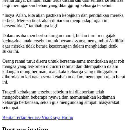
Menurutnya, bantuan akan terus disalurkan dari semasa ke semasa
bagi meringankan beban yang ditanggung keluarga tersebut.
“Insya-Allah, kita akan pastikan kebajikan dan pendidikan mereka
terbela. Mereka tidak akan dibiarkan menghadapi ujian ini
bersendirian,” tambahnya lagi.
Dalam usaha memberi sokongan moral, beliau turut mengajak
kedua-dua anak tersebut untuk bersama-sama menyambut Aidilfitri
agar mereka tidak berasa keseorangan dalam menghadapi detik
sukar ini.
Orang ramai turut diseru untuk bersama-sama mendoakan agar roh
mangsa yang terkorban dicucuri rahmat dan ditempatkan dalam
kalangan orang beriman, manakala keluarga yang ditinggalkan
dikurniakan kekuatan serta ketabahan dalam menempuh ujian berat
ini.
Tragedi kebakaran tersebut sebelum ini dilaporkan telah
mengorbankan beberapa nyawa dan memusnahkan kediaman
keluarga berkenaan, sekali gus mengundang simpati masyarakat
setempat.
Berita Terkini
Semasa
Viral
Gaya Hidup
Post navigation