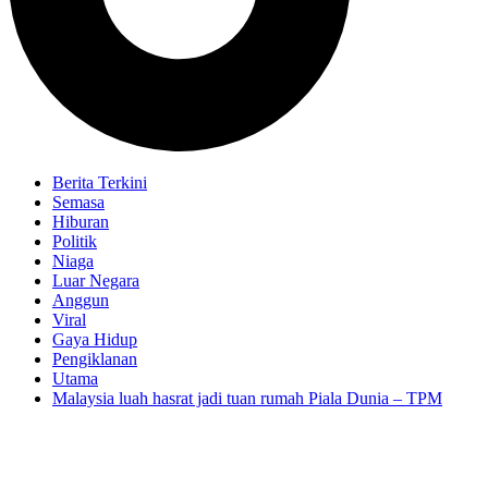
Berita Terkini
Semasa
Hiburan
Politik
Niaga
Luar Negara
Anggun
Viral
Gaya Hidup
Pengiklanan
Utama
Malaysia luah hasrat jadi tuan rumah Piala Dunia – TPM