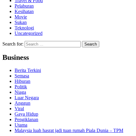
Travel & Food
Pelaburan
Kesihatan
Movie
Sukan
Teknologi
Uncategorized
Search for:
Business
Berita Terkini
Semasa
Hiburan
Politik
Niaga
Luar Negara
Anggun
Viral
Gaya Hidup
Pengiklanan
Utama
Malaysia luah hasrat jadi tuan rumah Piala Dunia – TPM