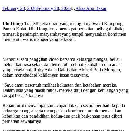
February 28, 2026
February 28, 2026
by
Alias Abu Bakar
Ulu Dong:
Tragedi kebakaran yang meragut nyawa di Kampung
Pamah Kulat, Ulu Dong terus mendapat perhatian pelbagai pihak,
termasuk pemimpin masyarakat yang tampil menyatakan komitmen
membantu waris mangsa yang terkesan.
Menerusi satu panggilan video bersama keluarga mangsa, beliau
meluahkan rasa sebak dan tersentuh melihat ketabahan dua anak
yang terselamat, Ruby Adalia Balqis dan Ahmad Balia Murqam,
dalam menghadapi kehilangan insan tersayang.
“Saya amat tersentuh melihat kekuatan dan ketabahan mereka.
Dalam usia yang masih muda, mereka diuji dengan kehilangan yang
sangat besar,” katanya.
Beliau turut menyampaikan ucapan takziah secara peribadi kepada
keluarga mangsa serta menegaskan komitmen untuk memastikan
kebajikan dan pendidikan kedua-dua anak berkenaan terus diberi
perhatian sewajarnya.