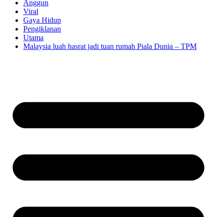
Anggun
Viral
Gaya Hidup
Pengiklanan
Utama
Malaysia luah hasrat jadi tuan rumah Piala Dunia – TPM