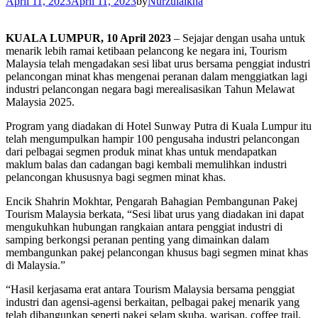
April 11, 2023
April 11, 2023
by
Nurzulaikha
KUALA LUMPUR, 10 April 2023
– Sejajar dengan usaha untuk
menarik lebih ramai ketibaan pelancong ke negara ini, Tourism
Malaysia telah mengadakan sesi libat urus bersama penggiat industri
pelancongan minat khas mengenai peranan dalam menggiatkan lagi
industri pelancongan negara bagi merealisasikan Tahun Melawat
Malaysia 2025.
Program yang diadakan di Hotel Sunway Putra di Kuala Lumpur itu
telah mengumpulkan hampir 100 pengusaha industri pelancongan
dari pelbagai segmen produk minat khas untuk mendapatkan
maklum balas dan cadangan bagi kembali memulihkan industri
pelancongan khususnya bagi segmen minat khas.
Encik Shahrin Mokhtar, Pengarah Bahagian Pembangunan Pakej
Tourism Malaysia berkata, “Sesi libat urus yang diadakan ini dapat
mengukuhkan hubungan rangkaian antara penggiat industri di
samping berkongsi peranan penting yang dimainkan dalam
membangunkan pakej pelancongan khusus bagi segmen minat khas
di Malaysia.”
“Hasil kerjasama erat antara Tourism Malaysia bersama penggiat
industri dan agensi-agensi berkaitan, pelbagai pakej menarik yang
telah dibangunkan seperti pakej selam skuba, warisan, coffee trail,