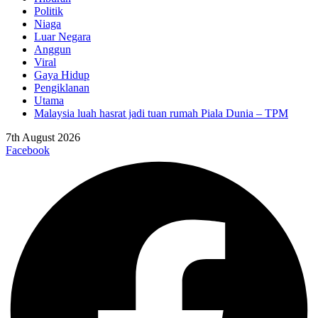
Politik
Niaga
Luar Negara
Anggun
Viral
Gaya Hidup
Pengiklanan
Utama
Malaysia luah hasrat jadi tuan rumah Piala Dunia – TPM
7th August 2026
Facebook