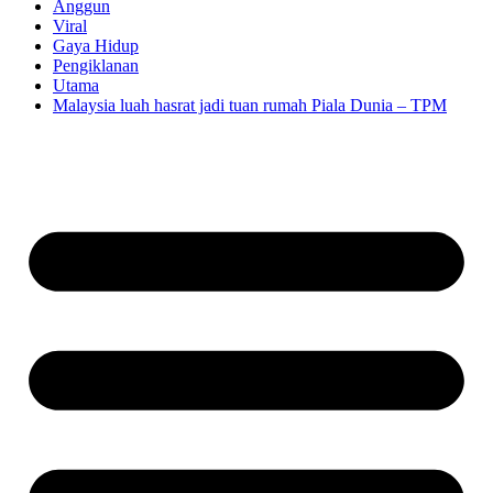
Anggun
Viral
Gaya Hidup
Pengiklanan
Utama
Malaysia luah hasrat jadi tuan rumah Piala Dunia – TPM