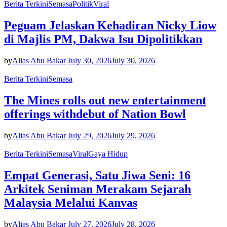
Berita Terkini
Semasa
Politik
Viral
Peguam Jelaskan Kehadiran Nicky Liow
di Majlis PM, Dakwa Isu Dipolitikkan
by
Alias Abu Bakar
July 30, 2026
July 30, 2026
Berita Terkini
Semasa
The Mines rolls out new entertainment
offerings withdebut of Nation Bowl
by
Alias Abu Bakar
July 29, 2026
July 29, 2026
Berita Terkini
Semasa
Viral
Gaya Hidup
Empat Generasi, Satu Jiwa Seni: 16
Arkitek Seniman Merakam Sejarah
Malaysia Melalui Kanvas
by
Alias Abu Bakar
July 27, 2026
July 28, 2026