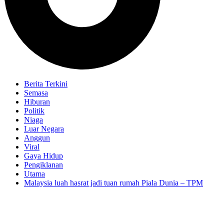
Berita Terkini
Semasa
Hiburan
Politik
Niaga
Luar Negara
Anggun
Viral
Gaya Hidup
Pengiklanan
Utama
Malaysia luah hasrat jadi tuan rumah Piala Dunia – TPM