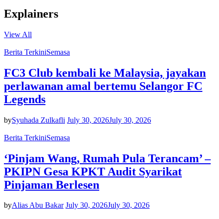
Explainers
View All
Berita Terkini
Semasa
FC3 Club kembali ke Malaysia, jayakan
perlawanan amal bertemu Selangor FC
Legends
by
Syuhada Zulkafli
July 30, 2026
July 30, 2026
Berita Terkini
Semasa
‘Pinjam Wang, Rumah Pula Terancam’ –
PKIPN Gesa KPKT Audit Syarikat
Pinjaman Berlesen
by
Alias Abu Bakar
July 30, 2026
July 30, 2026