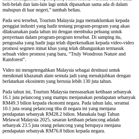
beli-belah dan lain-lain lagi untuk dipasarkan sama ada di dalam
mahupun di luar negeri,” tambah beliau.
Pada sesi tersebut, Tourism Malaysia juga memaklumkan kepada
penggiat industri yang hadir tentang program-program yang akan
dilaksanakan pada tahun ini dengan membuka peluang untuk
penyertaan dalam program-program tersebut. Di samping itu,
pengusaha yang hadir juga telah diperkenalkan kepada video-video
promosi segmen minat khas yang telah dibangunkan termasuk
sebuah video promosi yang baru, “Truly Wondrous Nature and
Rainforest”.
Video ini mengetengahkan Malaysia sebagai destinasi untuk
menikmati khazanah alam semula jadi yang menakjubkan dengan
berlatarkan ekosistem yang berusia lebih 130 juta tahun.
Pada tahun ini, Tourism Malaysia mensasarkan ketibaan sebanyak
16.1 juta pelancong yang mampu menjanakan pendapatan sebanyak
RM49.3 bilion kepada ekonomi negara. Pada tahun lalu, seramai
10.1 juta orang pelancong tiba di negara ini yang menjana
pendapatan sebanyak RM28.2 bilion. Manakala bagi Tahun
Melawat Malaysia 2025, sasaran ketibaan pelancong adalah
sebanyak 23.5 juta orang pelancong yang berupaya menjana
pendapatan sebanyak RM76.8 bilion kepada negara.