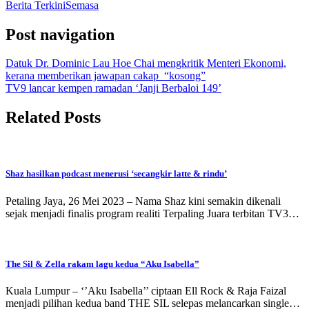
Berita Terkini
Semasa
Post navigation
Datuk Dr. Dominic Lau Hoe Chai mengkritik Menteri Ekonomi,
kerana memberikan jawapan cakap “kosong”
TV9 lancar kempen ramadan ‘Janji Berbaloi 149’
Related Posts
Shaz hasilkan podcast menerusi ‘secangkir latte & rindu’
Petaling Jaya, 26 Mei 2023 – Nama Shaz kini semakin dikenali
sejak menjadi finalis program realiti Terpaling Juara terbitan TV3…
The Sil & Zella rakam lagu kedua “Aku Isabella”
Kuala Lumpur – ‘’Aku Isabella’’ ciptaan Ell Rock & Raja Faizal
menjadi pilihan kedua band THE SIL selepas melancarkan single…