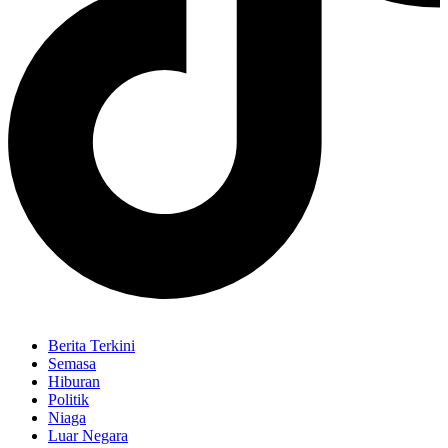
Berita Terkini
Semasa
Hiburan
Politik
Niaga
Luar Negara