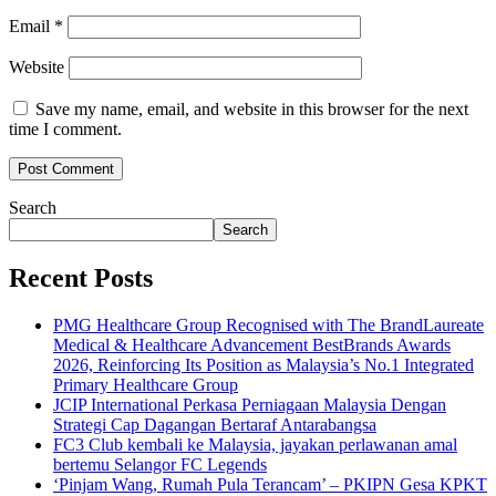
Email
*
Website
Save my name, email, and website in this browser for the next
time I comment.
Search
Search
Recent Posts
PMG Healthcare Group Recognised with The BrandLaureate
Medical & Healthcare Advancement BestBrands Awards
2026, Reinforcing Its Position as Malaysia’s No.1 Integrated
Primary Healthcare Group
JCIP International Perkasa Perniagaan Malaysia Dengan
Strategi Cap Dagangan Bertaraf Antarabangsa
FC3 Club kembali ke Malaysia, jayakan perlawanan amal
bertemu Selangor FC Legends
‘Pinjam Wang, Rumah Pula Terancam’ – PKIPN Gesa KPKT