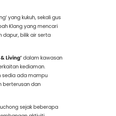
g’ yang kukuh, sekali gus
bah Klang yang mencari
apur, bilik air serta
 Living’
dalam kawasan
rkaitan kediaman.
n sedia ada mampu
n berterusan dan
Puchong sejak beberapa
kembangan aktiviti