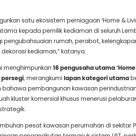
unkan satu ekosistem perniagaan ‘Home & Livin
utama kepada pemilik kediaman di seluruh Lem
 pengubahsuaian rumah, perabot, kelengkapan d
dekorasi kediaman,” katanya.
kini menghimpunkan
16 pengusaha utama ‘Home &
 persegi
, merangkumi
lapan kategori utama
be
an bahawa pembangunan kawasan perindustria
h kluster komersial khusus menerusi pelabura
trategik.
tumbuhan pesat kawasan perumahan di sekitar 
jaringan pengangkutan termasuk sistem LRT, per