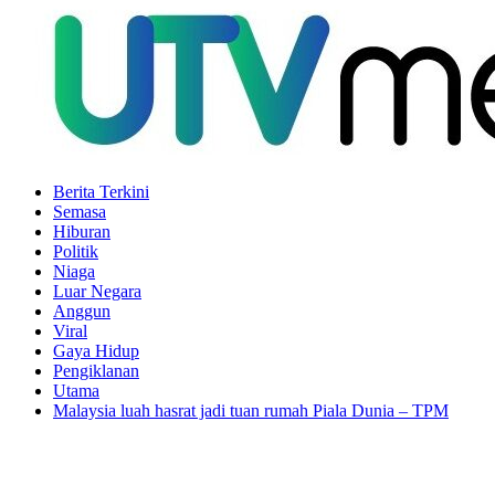
Berita Terkini
Semasa
Hiburan
Politik
Niaga
Luar Negara
Anggun
Viral
Gaya Hidup
Pengiklanan
Utama
Malaysia luah hasrat jadi tuan rumah Piala Dunia – TPM