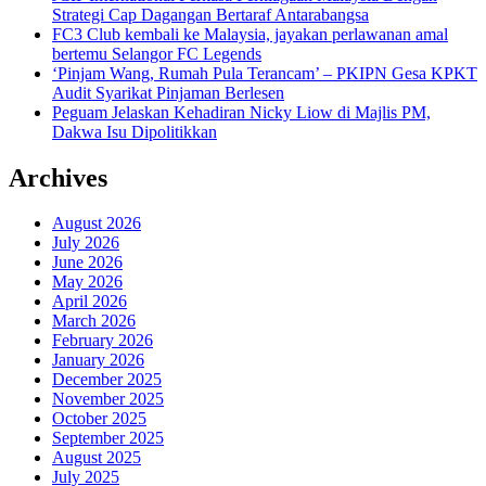
Strategi Cap Dagangan Bertaraf Antarabangsa
FC3 Club kembali ke Malaysia, jayakan perlawanan amal
bertemu Selangor FC Legends
‘Pinjam Wang, Rumah Pula Terancam’ – PKIPN Gesa KPKT
Audit Syarikat Pinjaman Berlesen
Peguam Jelaskan Kehadiran Nicky Liow di Majlis PM,
Dakwa Isu Dipolitikkan
Archives
August 2026
July 2026
June 2026
May 2026
April 2026
March 2026
February 2026
January 2026
December 2025
November 2025
October 2025
September 2025
August 2025
July 2025