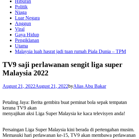
Hiburan
Politik
Niaga
Luar Negara
Anggun
Viral
Gaya Hidup
Pengiklanan
Utama
Malaysia luah hasrat jadi tuan rumah Piala Dunia – TPM
TV9 saji perlawanan sengit liga super
Malaysia 2022
August 21, 2022
August 21, 2022
by
Alias Abu Bakar
Petaling Jaya: Berita gembira buat peminat bola sepak tempatan
kerana TV9 akan
menyajikan aksi Liga Super Malaysia ke kaca televisyen anda!
Persaingan Liga Super Malaysia kini berada di pertengahan musim.
Memasuki hari perlawanan ke-15, TV9 akan membawa perlawanan