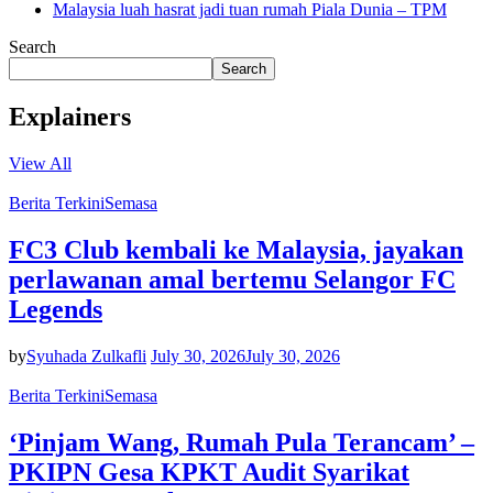
Malaysia luah hasrat jadi tuan rumah Piala Dunia – TPM
Search
Search
Explainers
View All
Berita Terkini
Semasa
FC3 Club kembali ke Malaysia, jayakan
perlawanan amal bertemu Selangor FC
Legends
by
Syuhada Zulkafli
July 30, 2026
July 30, 2026
Berita Terkini
Semasa
‘Pinjam Wang, Rumah Pula Terancam’ –
PKIPN Gesa KPKT Audit Syarikat