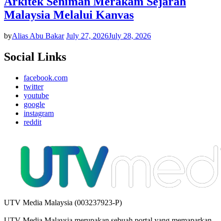
Arkitek Seniman Merakam Sejarah
Malaysia Melalui Kanvas
by
Alias Abu Bakar
July 27, 2026
July 28, 2026
Social Links
facebook.com
twitter
youtube
google
instagram
reddit
UTV Media Malaysia (003237923-P)
UTV Media Malaysia merupakan sebuah portal yang memaparkan