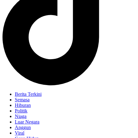
Berita Terkini
Semasa
Hiburan
Politik
Niaga
Luar Negara
Anggun
Viral