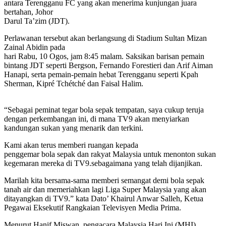
antara Terengganu FC yang akan menerima kunjungan juara
bertahan, Johor
Darul Ta’zim (JDT).
Perlawanan tersebut akan berlangsung di Stadium Sultan Mizan
Zainal Abidin pada
hari Rabu, 10 Ogos, jam 8:45 malam. Saksikan barisan pemain
bintang JDT seperti Bergson, Fernando Forestieri dan Arif Aiman
Hanapi, serta pemain-pemain hebat Terengganu seperti Kpah
Sherman, Kipré Tchétché dan Faisal Halim.
“Sebagai peminat tegar bola sepak tempatan, saya cukup teruja
dengan perkembangan ini, di mana TV9 akan menyiarkan
kandungan sukan yang menarik dan terkini.
Kami akan terus memberi ruangan kepada
penggemar bola sepak dan rakyat Malaysia untuk menonton sukan
kegemaran mereka di TV9.sebagaimana yang telah dijanjikan.
Marilah kita bersama-sama memberi semangat demi bola sepak
tanah air dan memeriahkan lagi Liga Super Malaysia yang akan
ditayangkan di TV9.” kata Dato’ Khairul Anwar Salleh, Ketua
Pegawai Eksekutif Rangkaian Televisyen Media Prima.
Menurut Hanif Miswan, pengacara Malaysia Hari Ini (MHI),