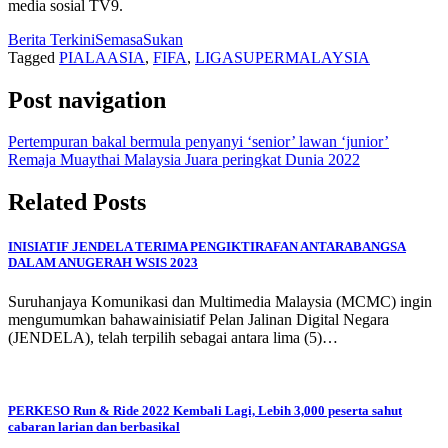
media sosial TV9.
Berita Terkini
Semasa
Sukan
Tagged
PIALAASIA
,
FIFA
,
LIGASUPERMALAYSIA
Post navigation
Pertempuran bakal bermula penyanyi ‘senior’ lawan ‘junior’
Remaja Muaythai Malaysia Juara peringkat Dunia 2022
Related Posts
INISIATIF JENDELA TERIMA PENGIKTIRAFAN ANTARABANGSA
DALAM ANUGERAH WSIS 2023
Suruhanjaya Komunikasi dan Multimedia Malaysia (MCMC) ingin
mengumumkan bahawainisiatif Pelan Jalinan Digital Negara
(JENDELA), telah terpilih sebagai antara lima (5)…
PERKESO Run & Ride 2022 Kembali Lagi, Lebih 3,000 peserta sahut
cabaran larian dan berbasikal