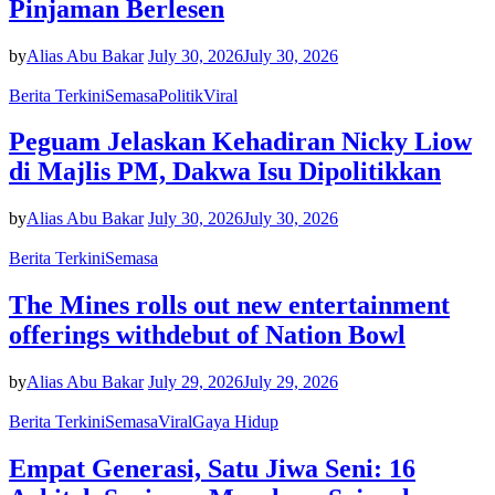
Pinjaman Berlesen
by
Alias Abu Bakar
July 30, 2026
July 30, 2026
Berita Terkini
Semasa
Politik
Viral
Peguam Jelaskan Kehadiran Nicky Liow
di Majlis PM, Dakwa Isu Dipolitikkan
by
Alias Abu Bakar
July 30, 2026
July 30, 2026
Berita Terkini
Semasa
The Mines rolls out new entertainment
offerings withdebut of Nation Bowl
by
Alias Abu Bakar
July 29, 2026
July 29, 2026
Berita Terkini
Semasa
Viral
Gaya Hidup
Empat Generasi, Satu Jiwa Seni: 16