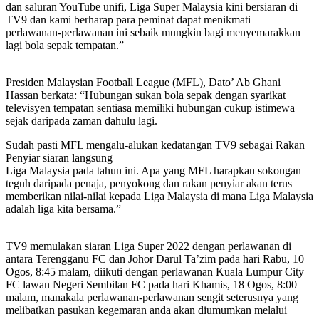
dan saluran YouTube unifi, Liga Super Malaysia kini bersiaran di
TV9 dan kami berharap para peminat dapat menikmati
perlawanan-perlawanan ini sebaik mungkin bagi menyemarakkan
lagi bola sepak tempatan.”
Presiden Malaysian Football League (MFL), Dato’ Ab Ghani
Hassan berkata: “Hubungan sukan bola sepak dengan syarikat
televisyen tempatan sentiasa memiliki hubungan cukup istimewa
sejak daripada zaman dahulu lagi.
Sudah pasti MFL mengalu-alukan kedatangan TV9 sebagai Rakan
Penyiar siaran langsung
Liga Malaysia pada tahun ini. Apa yang MFL harapkan sokongan
teguh daripada penaja, penyokong dan rakan penyiar akan terus
memberikan nilai-nilai kepada Liga Malaysia di mana Liga Malaysia
adalah liga kita bersama.”
TV9 memulakan siaran Liga Super 2022 dengan perlawanan di
antara Terengganu FC dan Johor Darul Ta’zim pada hari Rabu, 10
Ogos, 8:45 malam, diikuti dengan perlawanan Kuala Lumpur City
FC lawan Negeri Sembilan FC pada hari Khamis, 18 Ogos, 8:00
malam, manakala perlawanan-perlawanan sengit seterusnya yang
melibatkan pasukan kegemaran anda akan diumumkan melalui