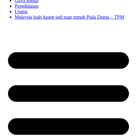
Gaya Hidup
Pengiklanan
Utama
Malaysia luah hasrat jadi tuan rumah Piala Dunia – TPM