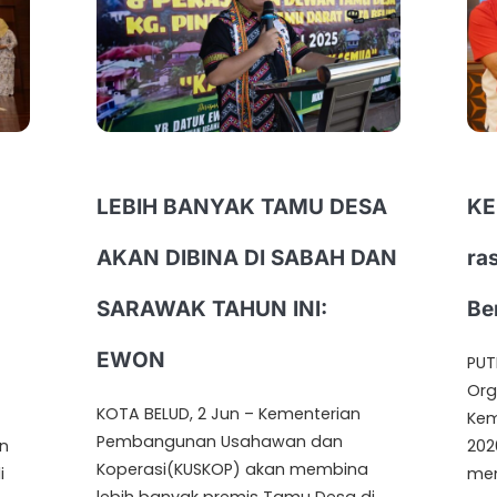
LEBIH BANYAK TAMU DESA
KE
AKAN DIBINA DI SABAH DAN
ra
SARAWAK TAHUN INI:
Be
EWON
PUT
Org
KOTA BELUD, 2 Jun – Kementerian
Kem
Pembangunan Usahawan dan
n
202
Koperasi(KUSKOP) akan membina
i
mem
lebih banyak premis Tamu Desa di