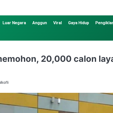
Luar Negara
Anggun
Viral
Gaya Hidup
Pengikla
memohon, 20,000 calon laya
kafli