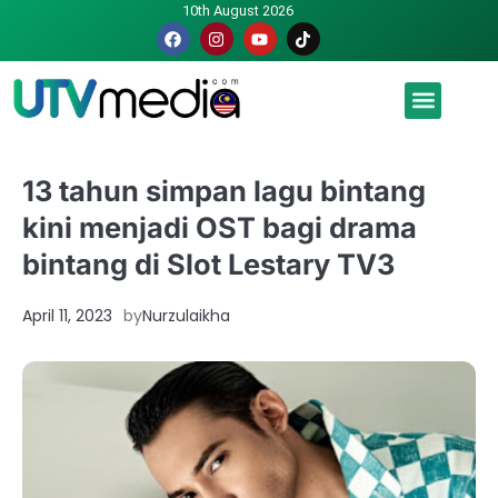
10th August 2026
Malaysia luah hasrat jadi tuan rumah Piala Dunia – TPM
13 tahun simpan lagu bintang
kini menjadi OST bagi drama
bintang di Slot Lestary TV3
April 11, 2023
by
Nurzulaikha