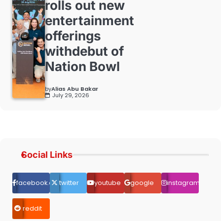
rolls out new
entertainment
offerings
withdebut of
Nation Bowl
by
Alias Abu Bakar
July 29, 2026
Social Links
facebook.com
twitter
youtube
google
instagram
reddit