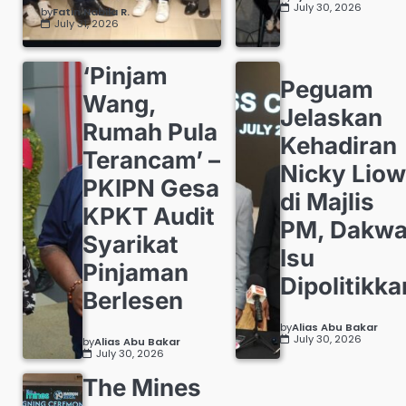
July 30, 2026
by
Fatin Nabila R.
July 31, 2026
‘Pinjam
Peguam
Wang,
Jelaskan
Rumah Pula
Kehadiran
Terancam’ –
Nicky Liow
PKIPN Gesa
di Majlis
KPKT Audit
PM, Dakw
Syarikat
Isu
Pinjaman
Dipolitikka
Berlesen
by
Alias Abu Bakar
July 30, 2026
by
Alias Abu Bakar
July 30, 2026
The Mines