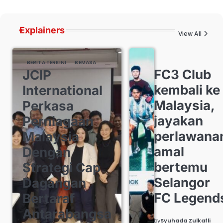
Explainers
View All
BERITA TERKINI
SEMASA
FC3 Club
JCIP
kembali ke
International
Malaysia,
Perkasa
jayakan
Perniagaan
perlawana
Malaysia
amal
Dengan
bertemu
Strategi Cap
Selangor
Dagangan
FC Legend
Bertaraf
Antarabangsa
by
Syuhada Zulkafli