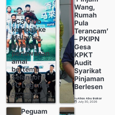
Wang,
BERITA TERKINI
Rumah
SEMASA
FC3 Club
Pula
kembali ke
Terancam’
Malaysia,
– PKIPN
jayakan
Gesa
perlawanan
KPKT
amal
Audit
bertemu
Syarikat
Selangor
Pinjaman
FC Legends
Berlesen
by
Syuhada Zulkafli
July 30, 2026
by
Alias Abu Bakar
July 30, 2026
Peguam