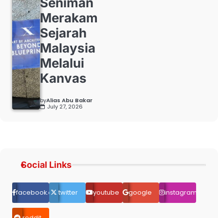
Seniman
Merakam
Sejarah
Malaysia
Melalui
Kanvas
by
Alias Abu Bakar
July 27, 2026
Social Links
facebook.com
twitter
youtube
google
instagram
reddit