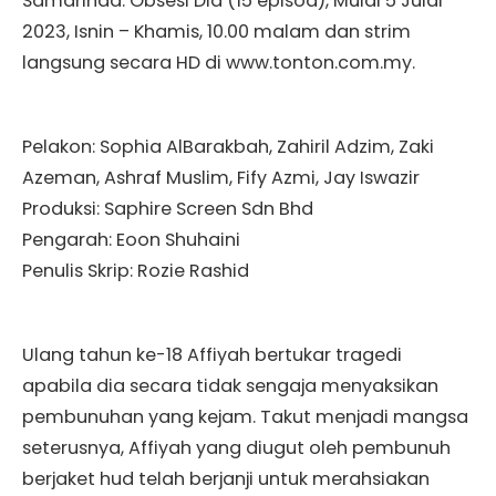
Samarinda: Obsesi Dia (15 episod), Mulai 5 Julai
2023, Isnin – Khamis, 10.00 malam dan strim
langsung secara HD di www.tonton.com.my.
Pelakon: Sophia AlBarakbah, Zahiril Adzim, Zaki
Azeman, Ashraf Muslim, Fify Azmi, Jay Iswazir
Produksi: Saphire Screen Sdn Bhd
Pengarah: Eoon Shuhaini
Penulis Skrip: Rozie Rashid
Ulang tahun ke-18 Affiyah bertukar tragedi
apabila dia secara tidak sengaja menyaksikan
pembunuhan yang kejam. Takut menjadi mangsa
seterusnya, Affiyah yang diugut oleh pembunuh
berjaket hud telah berjanji untuk merahsiakan