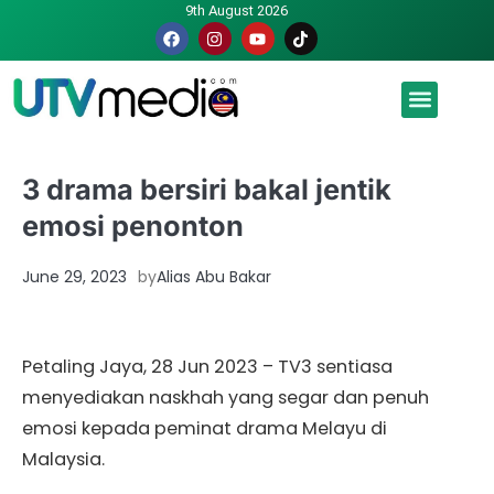
9th August 2026
Malaysia luah hasrat jadi tuan rumah Piala Dunia – TPM
3 drama bersiri bakal jentik
emosi penonton
June 29, 2023
by
Alias Abu Bakar
Petaling Jaya, 28 Jun 2023 – TV3 sentiasa
menyediakan naskhah yang segar dan penuh
emosi kepada peminat drama Melayu di
Malaysia.