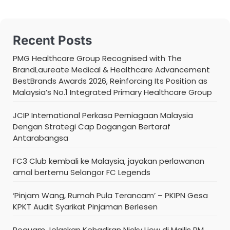
Recent Posts
PMG Healthcare Group Recognised with The
BrandLaureate Medical & Healthcare Advancement
BestBrands Awards 2026, Reinforcing Its Position as
Malaysia’s No.1 Integrated Primary Healthcare Group
JCIP International Perkasa Perniagaan Malaysia
Dengan Strategi Cap Dagangan Bertaraf
Antarabangsa
FC3 Club kembali ke Malaysia, jayakan perlawanan
amal bertemu Selangor FC Legends
‘Pinjam Wang, Rumah Pula Terancam’ – PKIPN Gesa
KPKT Audit Syarikat Pinjaman Berlesen
Peguam Jelaskan Kehadiran Nicky Liow di Majlis PM,