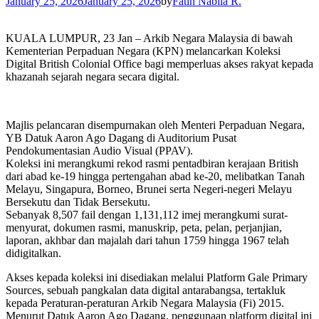
January 25, 2026
January 25, 2026
by
Fatin Nabila R.
KUALA LUMPUR, 23 Jan – Arkib Negara Malaysia di bawah
Kementerian Perpaduan Negara (KPN) melancarkan Koleksi
Digital British Colonial Office bagi memperluas akses rakyat kepada
khazanah sejarah negara secara digital.
Majlis pelancaran disempurnakan oleh Menteri Perpaduan Negara,
YB Datuk Aaron Ago Dagang di Auditorium Pusat
Pendokumentasian Audio Visual (PPAV).
Koleksi ini merangkumi rekod rasmi pentadbiran kerajaan British
dari abad ke-19 hingga pertengahan abad ke-20, melibatkan Tanah
Melayu, Singapura, Borneo, Brunei serta Negeri-negeri Melayu
Bersekutu dan Tidak Bersekutu.
Sebanyak 8,507 fail dengan 1,131,112 imej merangkumi surat-
menyurat, dokumen rasmi, manuskrip, peta, pelan, perjanjian,
laporan, akhbar dan majalah dari tahun 1759 hingga 1967 telah
didigitalkan.
Akses kepada koleksi ini disediakan melalui Platform Gale Primary
Sources, sebuah pangkalan data digital antarabangsa, tertakluk
kepada Peraturan-peraturan Arkib Negara Malaysia (Fi) 2015.
Menurut Datuk Aaron Ago Dagang, penggunaan platform digital ini