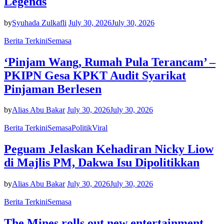
Legends
by
Syuhada Zulkafli
July 30, 2026
July 30, 2026
Berita Terkini
Semasa
‘Pinjam Wang, Rumah Pula Terancam’ –
PKIPN Gesa KPKT Audit Syarikat
Pinjaman Berlesen
by
Alias Abu Bakar
July 30, 2026
July 30, 2026
Berita Terkini
Semasa
Politik
Viral
Peguam Jelaskan Kehadiran Nicky Liow
di Majlis PM, Dakwa Isu Dipolitikkan
by
Alias Abu Bakar
July 30, 2026
July 30, 2026
Berita Terkini
Semasa
The Mines rolls out new entertainment