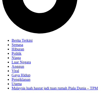
Berita Terkini
Semasa
Hiburan
Politik
Niaga
Luar Negara
Anggun
Viral
Gaya Hidup
Pengiklanan
Utama
Malaysia luah hasrat jadi tuan rumah Piala Dunia – TPM