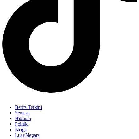
Berita Terkini
Semasa
Hiburan
Politik
Niaga
Luar Negara