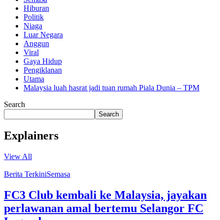
Hiburan
Politik
Niaga
Luar Negara
Anggun
Viral
Gaya Hidup
Pengiklanan
Utama
Malaysia luah hasrat jadi tuan rumah Piala Dunia – TPM
Search
Search
Explainers
View All
Berita Terkini
Semasa
FC3 Club kembali ke Malaysia, jayakan
perlawanan amal bertemu Selangor FC