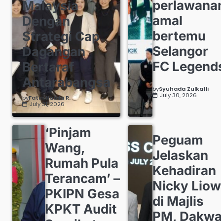
perlawana
Malaysia
amal
Dengan
bertemu
Strategi Cap
Selangor
Dagangan
FC Legend
Bertaraf
Antarabangsa
by
Syuhada Zulkafli
July 30, 2026
by
Fatin Nabila R.
July 31, 2026
‘Pinjam
Peguam
Wang,
Jelaskan
Rumah Pula
Kehadiran
Terancam’ –
Nicky Liow
PKIPN Gesa
di Majlis
KPKT Audit
PM, Dakw