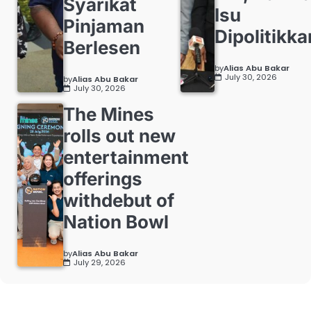
Syarikat
Isu
Pinjaman
Dipolitikka
Berlesen
by
Alias Abu Bakar
July 30, 2026
by
Alias Abu Bakar
July 30, 2026
The Mines
rolls out new
entertainment
offerings
withdebut of
Nation Bowl
by
Alias Abu Bakar
July 29, 2026