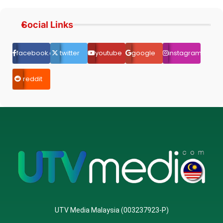
Social Links
facebook.com
twitter
youtube
google
instagram
reddit
UTV Media Malaysia (003237923-P)