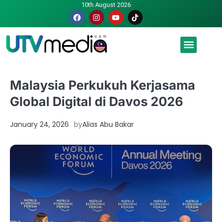
10th August 2026
Malaysia luah hasrat jadi tuan rumah Piala Dunia – TPM
Malaysia Perkukuh Kerjasama
Global Digital di Davos 2026
January 24, 2026
by
Alias Abu Bakar