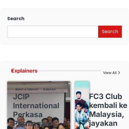
Search
Search
Explainers
View All
BERITA TERKINI
SEMASA
FC3 Club
JCIP
kembali ke
International
Malaysia,
Perkasa
jayakan
Perniagaan