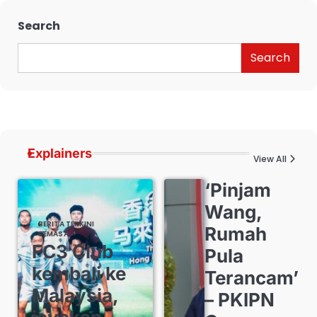
Search
Search
Explainers
View All
‘Pinjam
Wang,
BERITA TERKINI
Rumah
SEMASA
FC3 Club
Pula
kembali ke
Terancam’
Malaysia,
– PKIPN