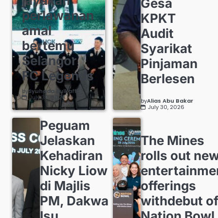
jayakan
Gesa
perlawanan
KPKT
amal
Audit
bertemu
Syarikat
Selangor
Pinjaman
FC Legends
Berlesen
by
Syuhada Zulkafli
July 30, 2026
by
Alias Abu Bakar
July 30, 2026
Peguam
Jelaskan
The Mines
Kehadiran
rolls out ne
Nicky Liow
entertainme
di Majlis
offerings
PM, Dakwa
withdebut o
Isu
Nation Bowl