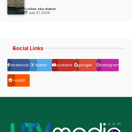
by
Alias Abu Bakar
July 27, 2026
Social Links
facebook.com
twitter
youtube
google
instagram
reddit