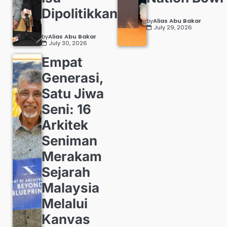
Dipolitikkan
by
Alias Abu Bakar
July 29, 2026
by
Alias Abu Bakar
July 30, 2026
Empat
Generasi,
Satu Jiwa
Seni: 16
Arkitek
Seniman
Merakam
Sejarah
Malaysia
Melalui
Kanvas