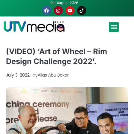
9th August 2026
Malaysia luah hasrat jadi tuan rumah Piala Dunia – TPM
(VIDEO) ‘Art of Wheel – Rim
Design Challenge 2022’.
July 3, 2022
by
Alias Abu Bakar