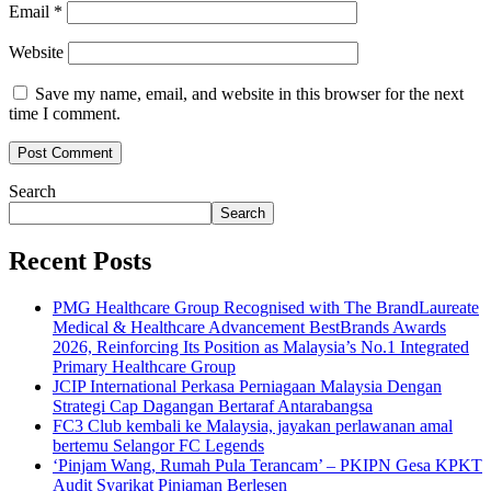
Email
*
Website
Save my name, email, and website in this browser for the next
time I comment.
Search
Search
Recent Posts
PMG Healthcare Group Recognised with The BrandLaureate
Medical & Healthcare Advancement BestBrands Awards
2026, Reinforcing Its Position as Malaysia’s No.1 Integrated
Primary Healthcare Group
JCIP International Perkasa Perniagaan Malaysia Dengan
Strategi Cap Dagangan Bertaraf Antarabangsa
FC3 Club kembali ke Malaysia, jayakan perlawanan amal
bertemu Selangor FC Legends
‘Pinjam Wang, Rumah Pula Terancam’ – PKIPN Gesa KPKT
Audit Syarikat Pinjaman Berlesen