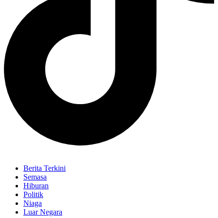
Berita Terkini
Semasa
Hiburan
Politik
Niaga
Luar Negara