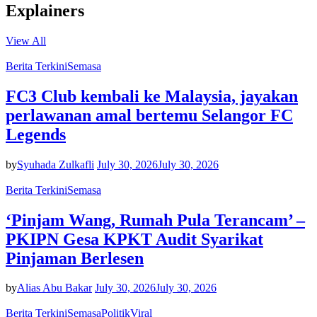
Explainers
View All
Berita Terkini
Semasa
FC3 Club kembali ke Malaysia, jayakan
perlawanan amal bertemu Selangor FC
Legends
by
Syuhada Zulkafli
July 30, 2026
July 30, 2026
Berita Terkini
Semasa
‘Pinjam Wang, Rumah Pula Terancam’ –
PKIPN Gesa KPKT Audit Syarikat
Pinjaman Berlesen
by
Alias Abu Bakar
July 30, 2026
July 30, 2026
Berita Terkini
Semasa
Politik
Viral