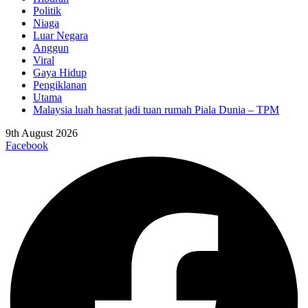
Politik
Niaga
Luar Negara
Anggun
Viral
Gaya Hidup
Pengiklanan
Utama
Malaysia luah hasrat jadi tuan rumah Piala Dunia – TPM
9th August 2026
Facebook