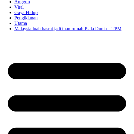
Anggun
Viral
Gaya Hidup
Pengiklanan
Utama
Malaysia luah hasrat jadi tuan rumah Piala Dunia – TPM