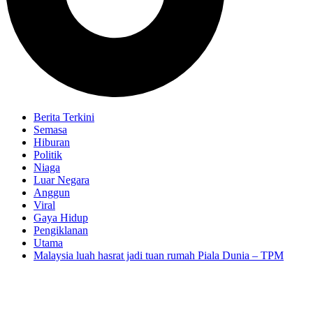
Berita Terkini
Semasa
Hiburan
Politik
Niaga
Luar Negara
Anggun
Viral
Gaya Hidup
Pengiklanan
Utama
Malaysia luah hasrat jadi tuan rumah Piala Dunia – TPM