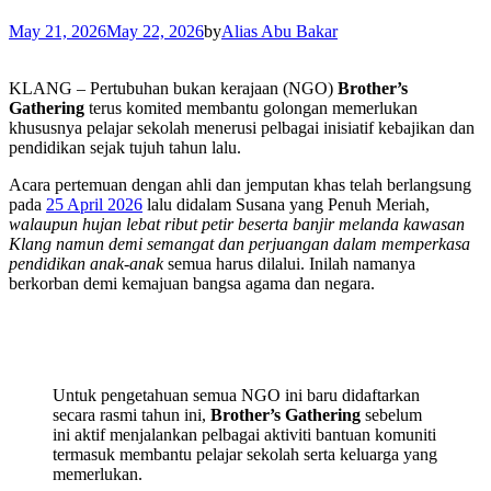
May 21, 2026
May 22, 2026
by
Alias Abu Bakar
KLANG – Pertubuhan bukan kerajaan (NGO)
Brother’s
Gathering
terus komited membantu golongan memerlukan
khususnya pelajar sekolah menerusi pelbagai inisiatif kebajikan dan
pendidikan sejak tujuh tahun lalu.
Acara pertemuan dengan ahli dan jemputan khas telah berlangsung
pada
25 April 2026
lalu didalam Susana yang Penuh Meriah,
walaupun hujan lebat ribut petir beserta banjir melanda kawasan
Klang namun demi semangat dan perjuangan dalam memperkasa
pendidikan anak-anak
semua harus dilalui. Inilah namanya
berkorban demi kemajuan bangsa agama dan negara.
Untuk pengetahuan semua NGO ini baru didaftarkan
secara rasmi tahun ini,
Brother’s Gathering
sebelum
ini aktif menjalankan pelbagai aktiviti bantuan komuniti
termasuk membantu pelajar sekolah serta keluarga yang
memerlukan.