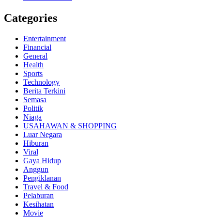
Categories
Entertainment
Financial
General
Health
Sports
Technology
Berita Terkini
Semasa
Politik
Niaga
USAHAWAN & SHOPPING
Luar Negara
Hiburan
Viral
Gaya Hidup
Anggun
Pengiklanan
Travel & Food
Pelaburan
Kesihatan
Movie