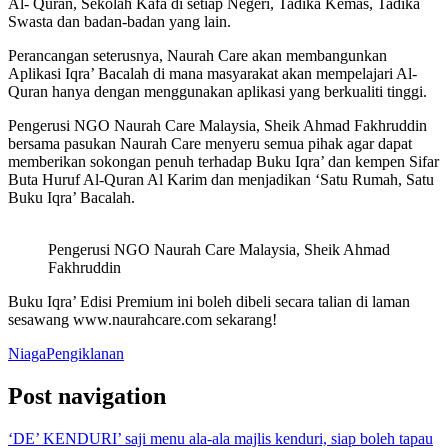
Al- Quran, Sekolah Kafa di setiap Negeri, Tadika Kemas, Tadika
Swasta dan badan-badan yang lain.
Perancangan seterusnya, Naurah Care akan membangunkan
Aplikasi Iqra’ Bacalah di mana masyarakat akan mempelajari Al-
Quran hanya dengan menggunakan aplikasi yang berkualiti tinggi.
Pengerusi NGO Naurah Care Malaysia, Sheik Ahmad Fakhruddin
bersama pasukan Naurah Care menyeru semua pihak agar dapat
memberikan sokongan penuh terhadap Buku Iqra’ dan kempen Sifar
Buta Huruf Al-Quran Al Karim dan menjadikan ‘Satu Rumah, Satu
Buku Iqra’ Bacalah.
Pengerusi NGO Naurah Care Malaysia, Sheik Ahmad
Fakhruddin
Buku Iqra’ Edisi Premium ini boleh dibeli secara talian di laman
sesawang www.naurahcare.com sekarang!
Niaga
Pengiklanan
Post navigation
‘DE’ KENDURI’ saji menu ala-ala majlis kenduri, siap boleh tapau