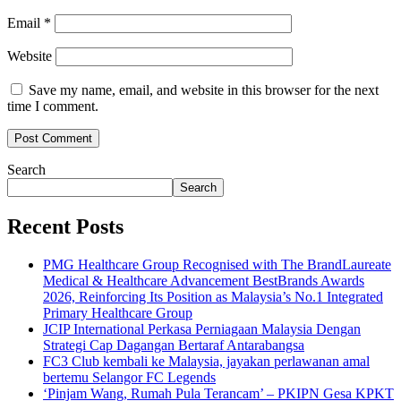
Email
*
Website
Save my name, email, and website in this browser for the next
time I comment.
Search
Search
Recent Posts
PMG Healthcare Group Recognised with The BrandLaureate
Medical & Healthcare Advancement BestBrands Awards
2026, Reinforcing Its Position as Malaysia’s No.1 Integrated
Primary Healthcare Group
JCIP International Perkasa Perniagaan Malaysia Dengan
Strategi Cap Dagangan Bertaraf Antarabangsa
FC3 Club kembali ke Malaysia, jayakan perlawanan amal
bertemu Selangor FC Legends
‘Pinjam Wang, Rumah Pula Terancam’ – PKIPN Gesa KPKT