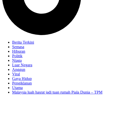
Berita Terkini
Semasa
Hiburan
Politik
Niaga
Luar Negara
Anggun
Viral
Gaya Hidup
Pengiklanan
Utama
Malaysia luah hasrat jadi tuan rumah Piala Dunia – TPM