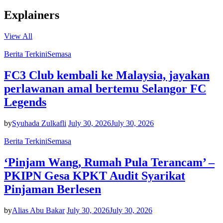
Explainers
View All
Berita Terkini
Semasa
FC3 Club kembali ke Malaysia, jayakan
perlawanan amal bertemu Selangor FC
Legends
by
Syuhada Zulkafli
July 30, 2026
July 30, 2026
Berita Terkini
Semasa
‘Pinjam Wang, Rumah Pula Terancam’ –
PKIPN Gesa KPKT Audit Syarikat
Pinjaman Berlesen
by
Alias Abu Bakar
July 30, 2026
July 30, 2026