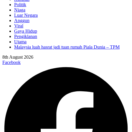
Politik
Niaga
Luar Negara
Anggun
Viral
Gaya Hidup
Pengiklanan
Utama
Malaysia luah hasrat jadi tuan rumah Piala Dunia – TPM
8th August 2026
Facebook