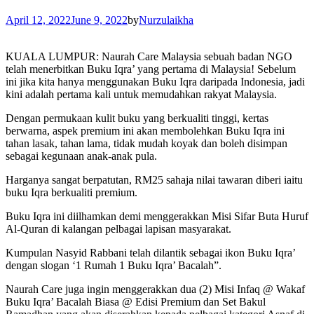
April 12, 2022
June 9, 2022
by
Nurzulaikha
KUALA LUMPUR: Naurah Care Malaysia sebuah badan NGO
telah menerbitkan Buku Iqra’ yang pertama di Malaysia! Sebelum
ini jika kita hanya menggunakan Buku Iqra daripada Indonesia, jadi
kini adalah pertama kali untuk memudahkan rakyat Malaysia.
Dengan permukaan kulit buku yang berkualiti tinggi, kertas
berwarna, aspek premium ini akan membolehkan Buku Iqra ini
tahan lasak, tahan lama, tidak mudah koyak dan boleh disimpan
sebagai kegunaan anak-anak pula.
Harganya sangat berpatutan, RM25 sahaja nilai tawaran diberi iaitu
buku Iqra berkualiti premium.
Buku Iqra ini diilhamkan demi menggerakkan Misi Sifar Buta Huruf
Al-Quran di kalangan pelbagai lapisan masyarakat.
Kumpulan Nasyid Rabbani telah dilantik sebagai ikon Buku Iqra’
dengan slogan ‘1 Rumah 1 Buku Iqra’ Bacalah”.
Naurah Care juga ingin menggerakkan dua (2) Misi Infaq @ Wakaf
Buku Iqra’ Bacalah Biasa @ Edisi Premium dan Set Bakul