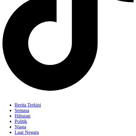
Berita Terkini
Semasa
Hiburan
Politik
Niaga
Luar Negara