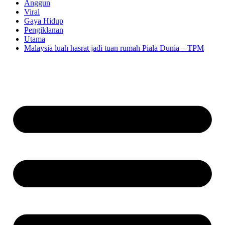
Anggun
Viral
Gaya Hidup
Pengiklanan
Utama
Malaysia luah hasrat jadi tuan rumah Piala Dunia – TPM