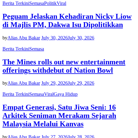
Berita Terkini
Semasa
Politik
Viral
Peguam Jelaskan Kehadiran Nicky Liow
di Majlis PM, Dakwa Isu Dipolitikkan
by
Alias Abu Bakar
July 30, 2026
July 30, 2026
Berita Terkini
Semasa
The Mines rolls out new entertainment
offerings withdebut of Nation Bowl
by
Alias Abu Bakar
July 29, 2026
July 29, 2026
Berita Terkini
Semasa
Viral
Gaya Hidup
Empat Generasi, Satu Jiwa Seni: 16
Arkitek Seniman Merakam Sejarah
Malaysia Melalui Kanvas
by
Alias Abu Bakar
July 27, 2026
July 28, 2026