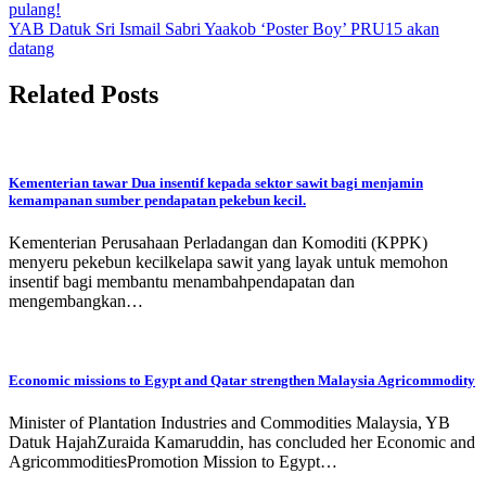
pulang!
YAB Datuk Sri Ismail Sabri Yaakob ‘Poster Boy’ PRU15 akan
datang
Related Posts
Kementerian tawar Dua insentif kepada sektor sawit bagi menjamin
kemampanan sumber pendapatan pekebun kecil.
Kementerian Perusahaan Perladangan dan Komoditi (KPPK)
menyeru pekebun kecilkelapa sawit yang layak untuk memohon
insentif bagi membantu menambahpendapatan dan
mengembangkan…
Economic missions to Egypt and Qatar strengthen Malaysia Agricommodity
Minister of Plantation Industries and Commodities Malaysia, YB
Datuk HajahZuraida Kamaruddin, has concluded her Economic and
AgricommoditiesPromotion Mission to Egypt…