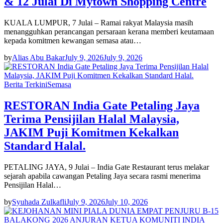
& 12 Julai Di Mytown Shopping Centre
KUALA LUMPUR, 7 Julai – Ramai rakyat Malaysia masih
menangguhkan perancangan persaraan kerana memberi keutamaan
kepada komitmen kewangan semasa atau…
by
Alias Abu Bakar
July 9, 2026
July 9, 2026
Berita Terkini
Semasa
RESTORAN India Gate Petaling Jaya
Terima Pensijilan Halal Malaysia,
JAKIM Puji Komitmen Kekalkan
Standard Halal.
PETALING JAYA, 9 Julai – India Gate Restaurant terus melakar
sejarah apabila cawangan Petaling Jaya secara rasmi menerima
Pensijilan Halal…
by
Syuhada Zulkafli
July 9, 2026
July 10, 2026