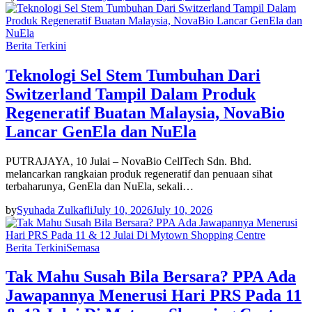
Berita Terkini
Teknologi Sel Stem Tumbuhan Dari
Switzerland Tampil Dalam Produk
Regeneratif Buatan Malaysia, NovaBio
Lancar GenEla dan NuEla
PUTRAJAYA, 10 Julai – NovaBio CellTech Sdn. Bhd.
melancarkan rangkaian produk regeneratif dan penuaan sihat
terbaharunya, GenEla dan NuEla, sekali…
by
Syuhada Zulkafli
July 10, 2026
July 10, 2026
Berita Terkini
Semasa
Tak Mahu Susah Bila Bersara? PPA Ada
Jawapannya Menerusi Hari PRS Pada 11