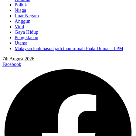
Politik
Niaga
Luar Negara
Anggun
Viral
Gaya Hidup
Pengiklanan
Utama
Malaysia luah hasrat jadi tuan rumah Piala Dunia – TPM
7th August 2026
Facebook