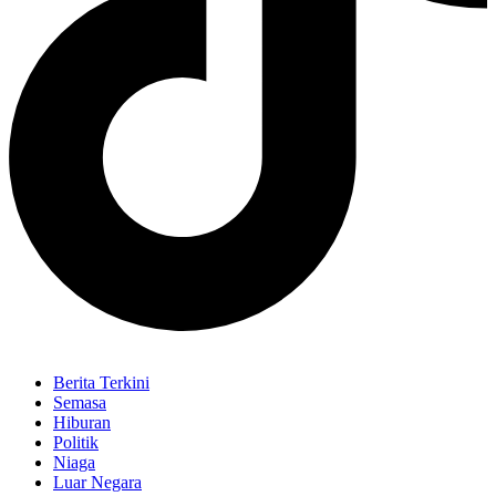
Berita Terkini
Semasa
Hiburan
Politik
Niaga
Luar Negara