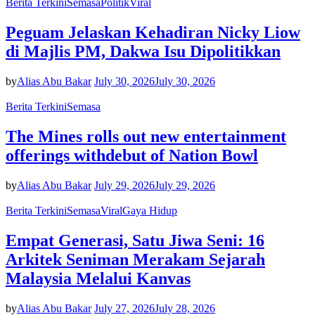
Berita Terkini
Semasa
Politik
Viral
Peguam Jelaskan Kehadiran Nicky Liow
di Majlis PM, Dakwa Isu Dipolitikkan
by
Alias Abu Bakar
July 30, 2026
July 30, 2026
Berita Terkini
Semasa
The Mines rolls out new entertainment
offerings withdebut of Nation Bowl
by
Alias Abu Bakar
July 29, 2026
July 29, 2026
Berita Terkini
Semasa
Viral
Gaya Hidup
Empat Generasi, Satu Jiwa Seni: 16
Arkitek Seniman Merakam Sejarah
Malaysia Melalui Kanvas
by
Alias Abu Bakar
July 27, 2026
July 28, 2026