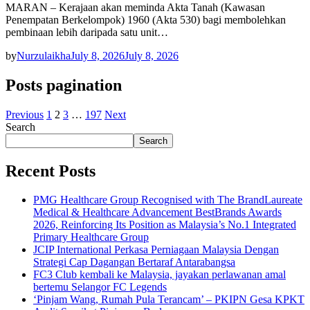
MARAN – Kerajaan akan meminda Akta Tanah (Kawasan
Penempatan Berkelompok) 1960 (Akta 530) bagi membolehkan
pembinaan lebih daripada satu unit…
by
Nurzulaikha
July 8, 2026
July 8, 2026
Posts pagination
Previous
1
2
3
…
197
Next
Search
Search
Recent Posts
PMG Healthcare Group Recognised with The BrandLaureate
Medical & Healthcare Advancement BestBrands Awards
2026, Reinforcing Its Position as Malaysia’s No.1 Integrated
Primary Healthcare Group
JCIP International Perkasa Perniagaan Malaysia Dengan
Strategi Cap Dagangan Bertaraf Antarabangsa
FC3 Club kembali ke Malaysia, jayakan perlawanan amal
bertemu Selangor FC Legends
‘Pinjam Wang, Rumah Pula Terancam’ – PKIPN Gesa KPKT