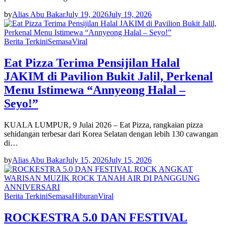
by
Alias Abu Bakar
July 19, 2026
July 19, 2026
Berita Terkini
Semasa
Viral
Eat Pizza Terima Pensijilan Halal
JAKIM di Pavilion Bukit Jalil, Perkenal
Menu Istimewa “Annyeong Halal –
Seyo!”
KUALA LUMPUR, 9 Julai 2026 – Eat Pizza, rangkaian pizza
sehidangan terbesar dari Korea Selatan dengan lebih 130 cawangan
di…
by
Alias Abu Bakar
July 15, 2026
July 15, 2026
Berita Terkini
Semasa
Hiburan
Viral
ROCKESTRA 5.0 DAN FESTIVAL