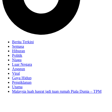
Berita Terkini
Semasa
Hiburan
Politik
Niaga
Luar Negara
Anggun
Viral
Gaya Hidup
Pengiklanan
Utama
Malaysia luah hasrat jadi tuan rumah Piala Dunia – TPM