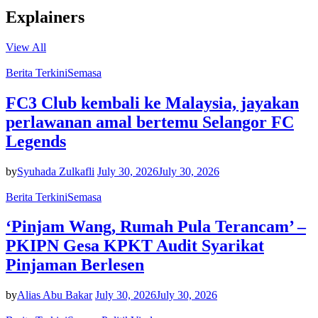
Explainers
View All
Berita Terkini
Semasa
FC3 Club kembali ke Malaysia, jayakan
perlawanan amal bertemu Selangor FC
Legends
by
Syuhada Zulkafli
July 30, 2026
July 30, 2026
Berita Terkini
Semasa
‘Pinjam Wang, Rumah Pula Terancam’ –
PKIPN Gesa KPKT Audit Syarikat
Pinjaman Berlesen
by
Alias Abu Bakar
July 30, 2026
July 30, 2026