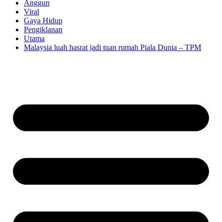
Anggun
Viral
Gaya Hidup
Pengiklanan
Utama
Malaysia luah hasrat jadi tuan rumah Piala Dunia – TPM