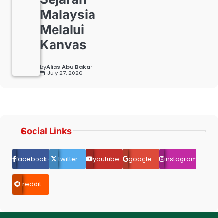
Malaysia
Melalui
Kanvas
by
Alias Abu Bakar
July 27, 2026
Social Links
facebook.com
twitter
youtube
google
instagram
reddit