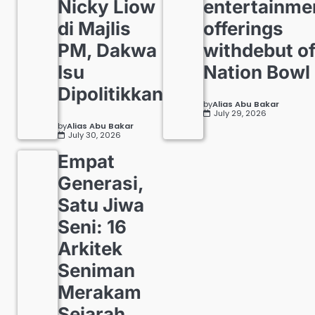
Nicky Liow
entertainme
di Majlis
offerings
PM, Dakwa
withdebut o
Isu
Nation Bowl
Dipolitikkan
by
Alias Abu Bakar
July 29, 2026
by
Alias Abu Bakar
July 30, 2026
Empat
Generasi,
Satu Jiwa
Seni: 16
Arkitek
Seniman
Merakam
Sejarah