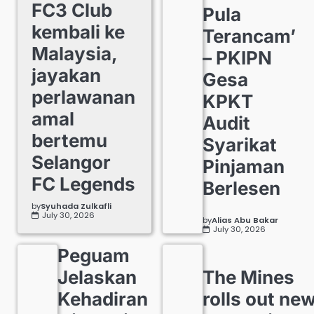
FC3 Club
Pula
kembali ke
Terancam’
Malaysia,
– PKIPN
jayakan
Gesa
perlawanan
KPKT
amal
Audit
bertemu
Syarikat
Selangor
Pinjaman
FC Legends
Berlesen
by
Syuhada Zulkafli
July 30, 2026
by
Alias Abu Bakar
July 30, 2026
Peguam
Jelaskan
The Mines
Kehadiran
rolls out ne