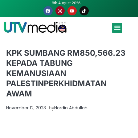
8th August 2026
Malaysia luah hasrat jadi tuan rumah Piala Dunia – TPM
KPK SUMBANG RM850,566.23
KEPADA TABUNG
KEMANUSIAAN
PALESTINPERKHIDMATAN
AWAM
November 12, 2023
by
Nordin Abdullah