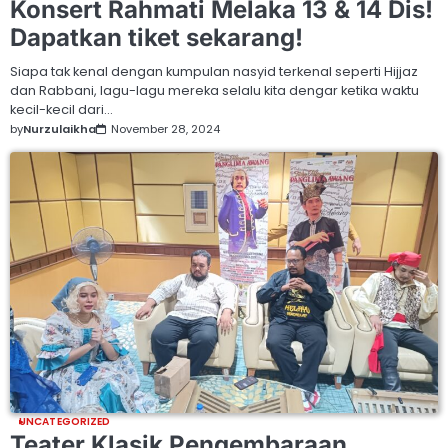
Konsert Rahmati Melaka 13 & 14 Dis!
Dapatkan tiket sekarang!
Siapa tak kenal dengan kumpulan nasyid terkenal seperti Hijjaz
dan Rabbani, lagu-lagu mereka selalu kita dengar ketika waktu
kecil-kecil dari…
by
Nurzulaikha
November 28, 2024
UNCATEGORIZED
Teater Klasik Pengembaraan