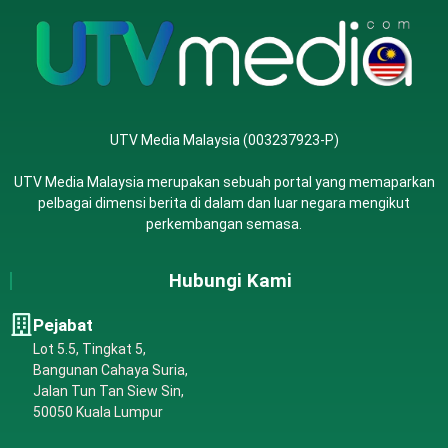
UTV Media Malaysia (003237923-P)
UTV Media Malaysia merupakan sebuah portal yang memaparkan
pelbagai dimensi berita di dalam dan luar negara mengikut
perkembangan semasa.
Hubungi Kami
Pejabat
Lot 5.5, Tingkat 5,
Bangunan Cahaya Suria,
Jalan Tun Tan Siew Sin,
50050 Kuala Lumpur