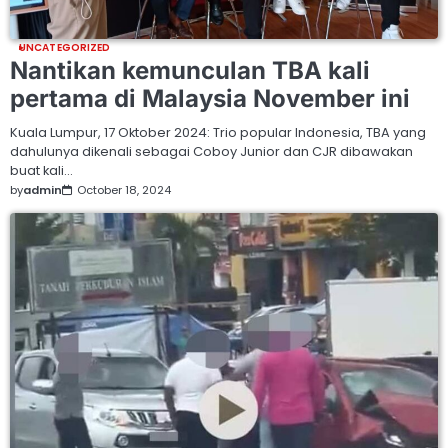
UNCATEGORIZED
Nantikan kemunculan TBA kali
pertama di Malaysia November ini
Kuala Lumpur, 17 Oktober 2024: Trio popular Indonesia, TBA yang
dahulunya dikenali sebagai Coboy Junior dan CJR dibawakan
buat kali…
by
admin
October 18, 2024