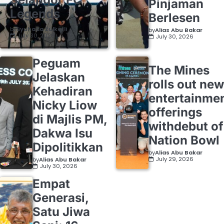
Pinjaman
Legends
Berlesen
by
Syuhada Zulkafli
by
Alias Abu Bakar
July 30, 2026
July 30, 2026
Peguam
The Mines
Jelaskan
rolls out new
Kehadiran
entertainme
Nicky Liow
offerings
di Majlis PM,
withdebut of
Dakwa Isu
Nation Bowl
Dipolitikkan
by
Alias Abu Bakar
July 29, 2026
by
Alias Abu Bakar
July 30, 2026
Empat
Generasi,
Satu Jiwa