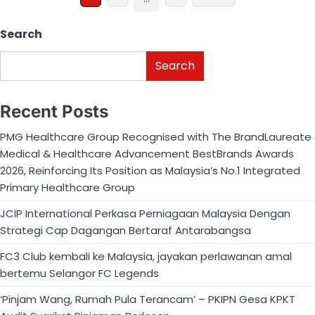
Search
Search
Recent Posts
PMG Healthcare Group Recognised with The BrandLaureate
Medical & Healthcare Advancement BestBrands Awards
2026, Reinforcing Its Position as Malaysia’s No.1 Integrated
Primary Healthcare Group
JCIP International Perkasa Perniagaan Malaysia Dengan
Strategi Cap Dagangan Bertaraf Antarabangsa
FC3 Club kembali ke Malaysia, jayakan perlawanan amal
bertemu Selangor FC Legends
‘Pinjam Wang, Rumah Pula Terancam’ – PKIPN Gesa KPKT