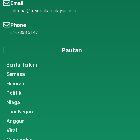
Email
editorial@utvmediamalaysia.com
Phone
016-368 5147
Pautan
Berita Terkini
Semasa
Hiburan
Politik
Niaga
Luar Negara
Anggun
Viral
Gaya Hidup