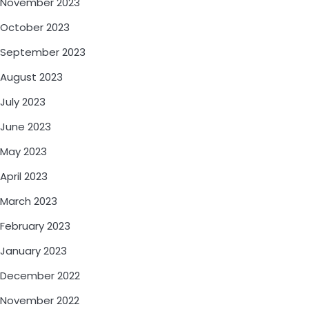
November 2023
October 2023
September 2023
August 2023
July 2023
June 2023
May 2023
April 2023
March 2023
February 2023
January 2023
December 2022
November 2022