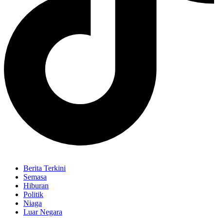
Berita Terkini
Semasa
Hiburan
Politik
Niaga
Luar Negara