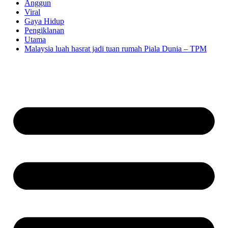
Anggun
Viral
Gaya Hidup
Pengiklanan
Utama
Malaysia luah hasrat jadi tuan rumah Piala Dunia – TPM