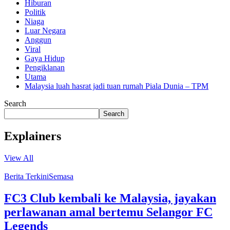
Hiburan
Politik
Niaga
Luar Negara
Anggun
Viral
Gaya Hidup
Pengiklanan
Utama
Malaysia luah hasrat jadi tuan rumah Piala Dunia – TPM
Search
Search
Explainers
View All
Berita Terkini
Semasa
FC3 Club kembali ke Malaysia, jayakan
perlawanan amal bertemu Selangor FC
Legends