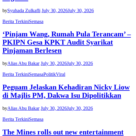
by
Syuhada Zulkafli
July 30, 2026
July 30, 2026
Berita Terkini
Semasa
‘Pinjam Wang, Rumah Pula Terancam’ –
PKIPN Gesa KPKT Audit Syarikat
Pinjaman Berlesen
by
Alias Abu Bakar
July 30, 2026
July 30, 2026
Berita Terkini
Semasa
Politik
Viral
Peguam Jelaskan Kehadiran Nicky Liow
di Majlis PM, Dakwa Isu Dipolitikkan
by
Alias Abu Bakar
July 30, 2026
July 30, 2026
Berita Terkini
Semasa
The Mines rolls out new entertainment