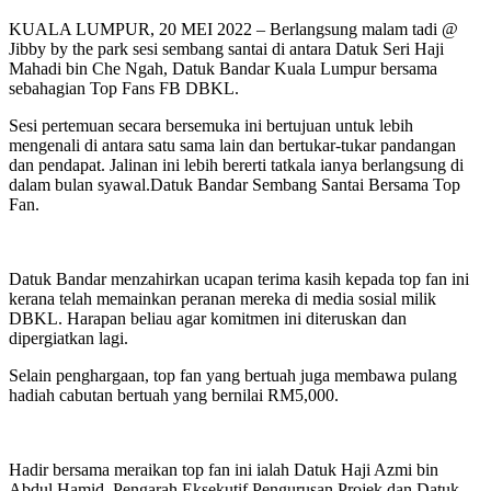
KUALA LUMPUR, 20 MEI 2022 – Berlangsung malam tadi @
Jibby by the park sesi sembang santai di antara Datuk Seri Haji
Mahadi bin Che Ngah, Datuk Bandar Kuala Lumpur bersama
sebahagian Top Fans FB DBKL.
Sesi pertemuan secara bersemuka ini bertujuan untuk lebih
mengenali di antara satu sama lain dan bertukar-tukar pandangan
dan pendapat. Jalinan ini lebih bererti tatkala ianya berlangsung di
dalam bulan syawal.Datuk Bandar Sembang Santai Bersama Top
Fan.
Datuk Bandar menzahirkan ucapan terima kasih kepada top fan ini
kerana telah memainkan peranan mereka di media sosial milik
DBKL. Harapan beliau agar komitmen ini diteruskan dan
dipergiatkan lagi.
Selain penghargaan, top fan yang bertuah juga membawa pulang
hadiah cabutan bertuah yang bernilai RM5,000.
Hadir bersama meraikan top fan ini ialah Datuk Haji Azmi bin
Abdul Hamid, Pengarah Eksekutif Pengurusan Projek dan Datuk