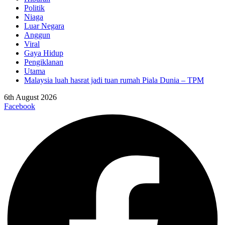
Politik
Niaga
Luar Negara
Anggun
Viral
Gaya Hidup
Pengiklanan
Utama
Malaysia luah hasrat jadi tuan rumah Piala Dunia – TPM
6th August 2026
Facebook