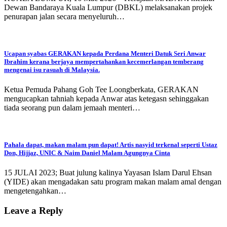
Dewan Bandaraya Kuala Lumpur (DBKL) melaksanakan projek
penurapan jalan secara menyeluruh…
Ucapan syabas GERAKAN kepada Perdana Menteri Datuk Seri Anwar
Ibrahim kerana berjaya mempertahankan kecemerlangan temberang
mengenai isu rasuah di Malaysia.
Ketua Pemuda Pahang Goh Tee Loongberkata, GERAKAN
mengucapkan tahniah kepada Anwar atas ketegasn sehinggakan
tiada seorang pun dalam jemaah menteri…
Pahala dapat, makan malam pun dapat! Artis nasyid terkenal seperti Ustaz
Don, Hijjaz, UNIC & Naim Daniel Malam Agungnya Cinta
15 JULAI 2023; Buat julung kalinya Yayasan Islam Darul Ehsan
(YIDE) akan mengadakan satu program makan malam amal dengan
mengetengahkan…
Leave a Reply