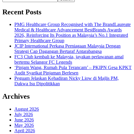
Recent Posts
PMG Healthcare Group Recognised with The BrandLaureate
Medical & Healthcare Advancement BestBrands Awards
2026, Reinforcing Its Position as Malaysia’s No.1 Integrated
Primary Healthcare Group
JCIP International Perkasa Perniagaan Malaysia Dengan
Strategi Cap Dagangan Bertaraf Antarabangsa
FC3 Club kembali ke Malaysia, jayakan perlawanan amal
bertemu Selangor FC Legends
‘Pinjam Wang, Rumah Pula Terancam’ – PKIPN Gesa KPKT
Audit Syarikat Pinjaman Berlesen
Peguam Jelaskan Kehadiran Nicky Liow di Majlis PM,
Dakwa Isu Dipolitikkan
Archives
August 2026
July 2026
June 2026
May 2026
April 2026