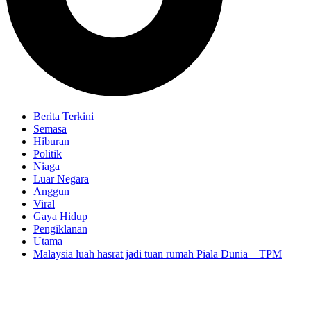
Berita Terkini
Semasa
Hiburan
Politik
Niaga
Luar Negara
Anggun
Viral
Gaya Hidup
Pengiklanan
Utama
Malaysia luah hasrat jadi tuan rumah Piala Dunia – TPM