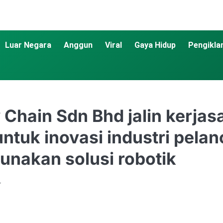
Luar Negara
Anggun
Viral
Gaya Hidup
Pengikla
y Chain Sdn Bhd jalin kerj
tuk inovasi industri pela
unakan solusi robotik
r