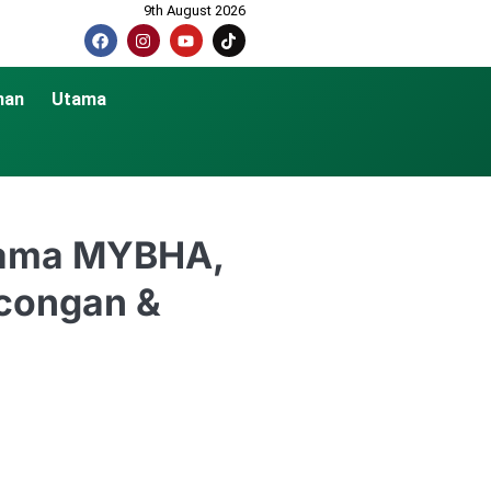
9th August 2026
nan
Utama
asama MYBHA,
ncongan &