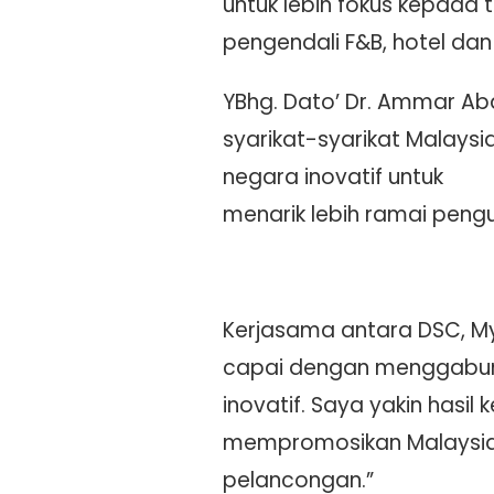
untuk lebih fokus kepada t
pengendali F&B, hotel dan 
YBhg. Dato’ Dr. Ammar A
syarikat-syarikat Malays
negara inovatif untuk
menarik lebih ramai peng
Kerjasama antara DSC, M
capai dengan menggabungk
inovatif. Saya yakin hasi
mempromosikan Malaysia
pelancongan.”