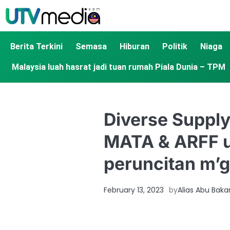
Berita Terkini
Semasa
Hiburan
Politik
Niaga
Malaysia luah hasrat jadi tuan rumah Piala Dunia – TPM
Diverse Suppl
MATA & ARFF un
peruncitan m’g
February 13, 2023
by
Alias Abu Baka