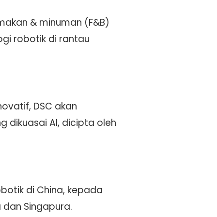
i makan & minuman (F&B)
i robotik di rantau
ovatif, DSC akan
ikuasai AI, dicipta oleh
botik di China, kepada
a dan Singapura.