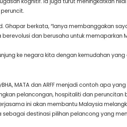
ugasan kognitif. Ia juga turut meningkatkan nilai
peruncit.
bd. Ghapar berkata, “Ianya membanggakan saya
ia berevolusi dan berusaha untuk memaparkan 
unjung ke negara kita dengan kemudahan yang 
yBHA, MATA dan ARFF menjadi contoh apa yang
an pelancongan, hospitaliti dan peruncitan b
l kerjasama ini akan membantu Malaysia melangk
 sebagai destinasi pilihan pelancong yang 