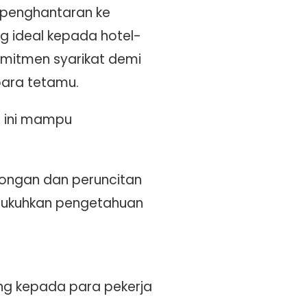
n penghantaran ke
ng ideal kepada hotel-
omitmen syarikat demi
para tetamu.
n ini mampu
congan dan peruncitan
gukuhkan pengetahuan
ng kepada para pekerja