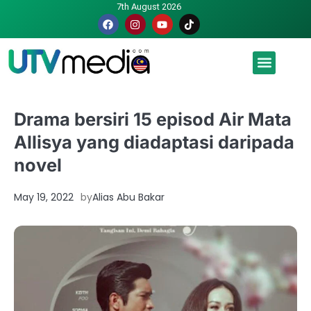
7th August 2026
Malaysia luah hasrat jadi tuan rumah Piala Dunia – TPM
Drama bersiri 15 episod Air Mata
Allisya yang diadaptasi daripada
novel
May 19, 2022
by
Alias Abu Bakar