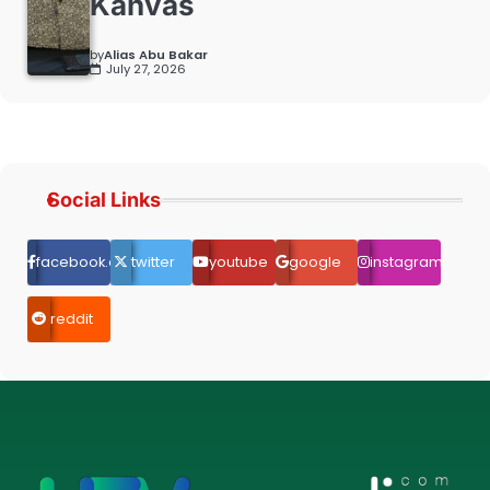
Kanvas
by
Alias Abu Bakar
July 27, 2026
Social Links
facebook.com
twitter
youtube
google
instagram
reddit