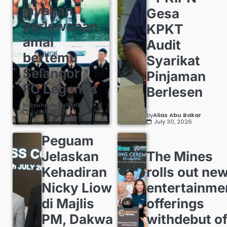
jayakan
Gesa
perlawanan
KPKT
amal
Audit
bertemu
Syarikat
Selangor
Pinjaman
FC Legends
Berlesen
by
Syuhada Zulkafli
July 30, 2026
by
Alias Abu Bakar
July 30, 2026
Peguam
Jelaskan
The Mines
Kehadiran
rolls out ne
Nicky Liow
entertainme
di Majlis
offerings
PM, Dakwa
withdebut o