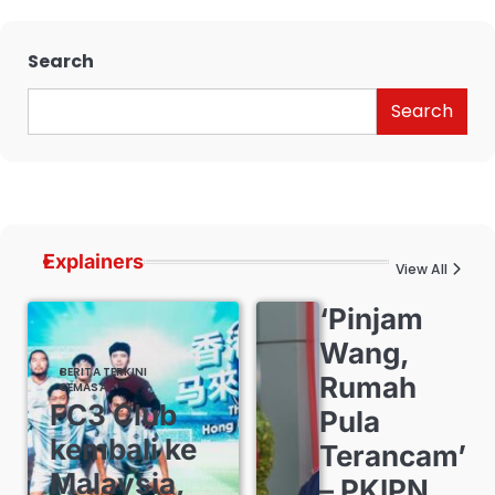
Search
Search
Explainers
View All
‘Pinjam
Wang,
BERITA TERKINI
Rumah
SEMASA
FC3 Club
Pula
kembali ke
Terancam’
Malaysia,
– PKIPN