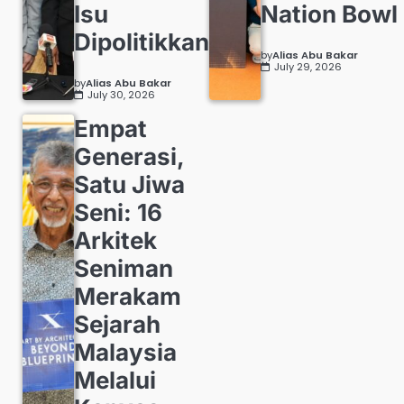
Isu
Nation Bowl
Dipolitikkan
by
Alias Abu Bakar
July 29, 2026
by
Alias Abu Bakar
July 30, 2026
Empat
Generasi,
Satu Jiwa
Seni: 16
Arkitek
Seniman
Merakam
Sejarah
Malaysia
Melalui