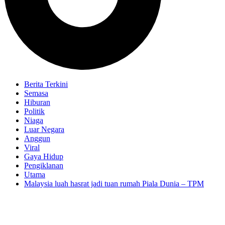
Berita Terkini
Semasa
Hiburan
Politik
Niaga
Luar Negara
Anggun
Viral
Gaya Hidup
Pengiklanan
Utama
Malaysia luah hasrat jadi tuan rumah Piala Dunia – TPM