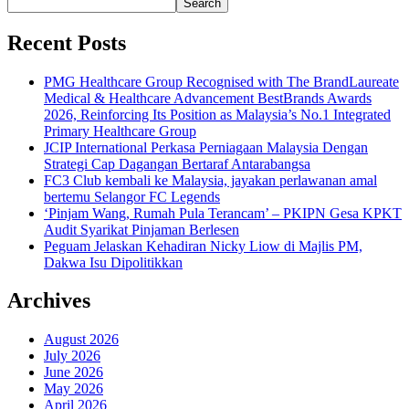
Search
Recent Posts
PMG Healthcare Group Recognised with The BrandLaureate
Medical & Healthcare Advancement BestBrands Awards
2026, Reinforcing Its Position as Malaysia’s No.1 Integrated
Primary Healthcare Group
JCIP International Perkasa Perniagaan Malaysia Dengan
Strategi Cap Dagangan Bertaraf Antarabangsa
FC3 Club kembali ke Malaysia, jayakan perlawanan amal
bertemu Selangor FC Legends
‘Pinjam Wang, Rumah Pula Terancam’ – PKIPN Gesa KPKT
Audit Syarikat Pinjaman Berlesen
Peguam Jelaskan Kehadiran Nicky Liow di Majlis PM,
Dakwa Isu Dipolitikkan
Archives
August 2026
July 2026
June 2026
May 2026
April 2026