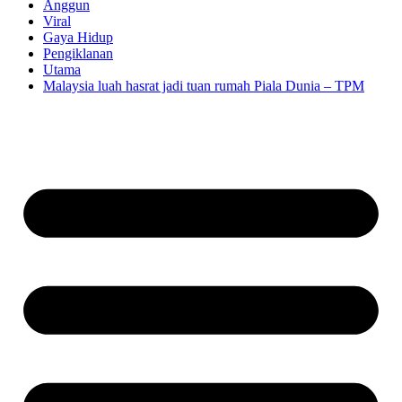
Anggun
Viral
Gaya Hidup
Pengiklanan
Utama
Malaysia luah hasrat jadi tuan rumah Piala Dunia – TPM