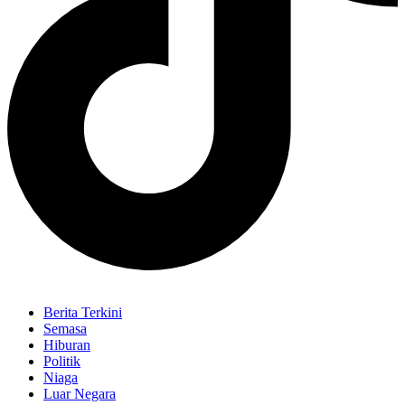
Berita Terkini
Semasa
Hiburan
Politik
Niaga
Luar Negara