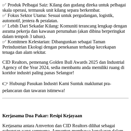
✅ Produk Pelbagai Saiz: Kilang dan gudang direka untuk pelbagai
skala operasi, termasuk unit kilang separa berkembar.
✅ Fokus Sektor Utama: Sesuai untuk pergudangan, logistik,
automotif, jentera & peralatan.
✅ Lebih Dari Sekadar Kilang: Komuniti terancang lengkap dengan
asrama pekerja dan kawasan perumahan (akan dibina berperingkat
dalam tempoh 3 tahun).
✅ Komitmen Kelestarian: Dibangunkan sebagai Taman
Perindustrian Ekologi dengan penekanan terhadap kecekapan
tenaga dan alam sekitar.
CID Realtors, pemenang Golden Bull Awards 2025 dan Industrial
Agency of the Year 2024, sedia membantu anda memiliki ruang di
koridor industri paling panas Selangor!
👉 Hubungi Pasukan Industri Kami Suntuk maklumat pra-
pelancaran dan tawaran istimewa!
Kerjasama Dua Pakar: Resipi Kejayaan
Kerjasama antara Amverton dan CID Realtors dilihat sebagai
gabungan yang sempurna. Amverton membawa kepakaran dalam