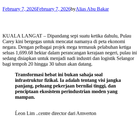
February 7, 2026
February 7, 2026
by
Alias Abu Bakar
KUALA LANGAT – Dipandang sepi suatu ketika dahulu, Pulau
Carey kini bergegas untuk mencatat namanya di peta ekonomi
negara. Dengan pelbagai projek mega termasuk pelabuhan ketiga
seluas 1,699.68 hektar dalam perancangan kerajaan negeri, pulau ini
sedang disiapkan untuk menjadi nadi industri dan logistik Selangor
bagi tempoh 20 hingga 30 tahun akan datang.
Transformasi hebat ini bukan sahaja soal
infrastruktur fizikal. Ia adalah tentang visi jangka
panjang, peluang pekerjaan bernilai tinggi, dan
penciptaan ekosistem perindustrian moden yang
mampan.
Ĺeon Lim ..centre director dari Amverton