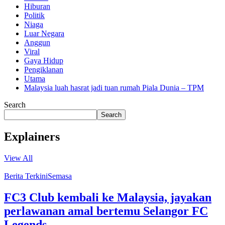
Hiburan
Politik
Niaga
Luar Negara
Anggun
Viral
Gaya Hidup
Pengiklanan
Utama
Malaysia luah hasrat jadi tuan rumah Piala Dunia – TPM
Search
Search
Explainers
View All
Berita Terkini
Semasa
FC3 Club kembali ke Malaysia, jayakan
perlawanan amal bertemu Selangor FC
Legends