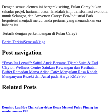
Dengan semua elemen ini bergerak seiring, Pulau Carey bukan
sekadar projek hartanah biasa. Ia adalah janji transformasi ekonomi
untuk Selangor, dan Amverton Carey: Eco-Industrial Park
berpotensi menjadi mercu tanda pertama yang menandakan era
baharu itu.
Tertarik dengan perkembangan di Pulau Carey?
Berita Terkini
Semasa
Niaga
Post navigation
“Emas Itu Legasi”: Saiful Apek Bersama TijarahSuite & Earl
Clayton Wellness Centre Satukan Kewangan dan Kesihatan
Buffet Ramadan Mama Adieq Cafe: Menyulam Rasa Kedah,
Menganyam Rezeki dan Amal pada Harga RM29.90
Related Posts
Dominic Lau Hoe Chai cabar debat Ketua Menteri Pulau Pinang isu
pembangunan PSI