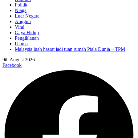
Politik
Niaga
Luar Negara
Anggun
Viral
Gaya Hidup
Pengiklanan
Utama
Malaysia luah hasrat jadi tuan rumah Piala Dunia – TPM
9th August 2026
Facebook