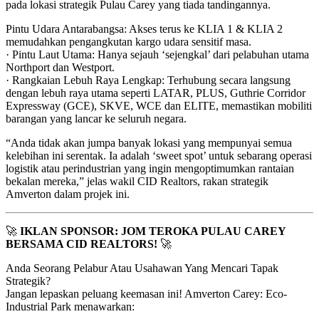
pada lokasi strategik Pulau Carey yang tiada tandingannya.
Pintu Udara Antarabangsa: Akses terus ke KLIA 1 & KLIA 2
memudahkan pengangkutan kargo udara sensitif masa.
· Pintu Laut Utama: Hanya sejauh ‘sejengkal’ dari pelabuhan utama
Northport dan Westport.
· Rangkaian Lebuh Raya Lengkap: Terhubung secara langsung
dengan lebuh raya utama seperti LATAR, PLUS, Guthrie Corridor
Expressway (GCE), SKVE, WCE dan ELITE, memastikan mobiliti
barangan yang lancar ke seluruh negara.
“Anda tidak akan jumpa banyak lokasi yang mempunyai semua
kelebihan ini serentak. Ia adalah ‘sweet spot’ untuk sebarang operasi
logistik atau perindustrian yang ingin mengoptimumkan rantaian
bekalan mereka,” jelas wakil CID Realtors, rakan strategik
Amverton dalam projek ini.
🚀
IKLAN SPONSOR: JOM TEROKA PULAU CAREY
BERSAMA CID REALTORS!
🚀
Anda Seorang Pelabur Atau Usahawan Yang Mencari Tapak
Strategik?
Jangan lepaskan peluang keemasan ini! Amverton Carey: Eco-
Industrial Park menawarkan: