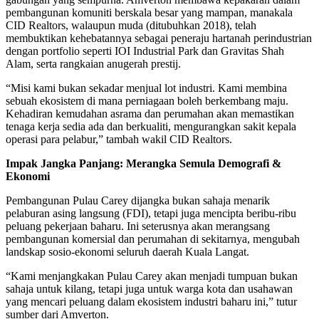
pembangunan komuniti berskala besar yang mampan, manakala
CID Realtors, walaupun muda (ditubuhkan 2018), telah
membuktikan kehebatannya sebagai peneraju hartanah perindustrian
dengan portfolio seperti IOI Industrial Park dan Gravitas Shah
Alam, serta rangkaian anugerah prestij.
“Misi kami bukan sekadar menjual lot industri. Kami membina
sebuah ekosistem di mana perniagaan boleh berkembang maju.
Kehadiran kemudahan asrama dan perumahan akan memastikan
tenaga kerja sedia ada dan berkualiti, mengurangkan sakit kepala
operasi para pelabur,” tambah wakil CID Realtors.
Impak Jangka Panjang: Merangka Semula Demografi &
Ekonomi
Pembangunan Pulau Carey dijangka bukan sahaja menarik
pelaburan asing langsung (FDI), tetapi juga mencipta beribu-ribu
peluang pekerjaan baharu. Ini seterusnya akan merangsang
pembangunan komersial dan perumahan di sekitarnya, mengubah
landskap sosio-ekonomi seluruh daerah Kuala Langat.
“Kami menjangkakan Pulau Carey akan menjadi tumpuan bukan
sahaja untuk kilang, tetapi juga untuk warga kota dan usahawan
yang mencari peluang dalam ekosistem industri baharu ini,” tutur
sumber dari Amverton.