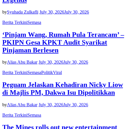
by
Syuhada Zulkafli
July 30, 2026
July 30, 2026
Berita Terkini
Semasa
‘Pinjam Wang, Rumah Pula Terancam’ –
PKIPN Gesa KPKT Audit Syarikat
Pinjaman Berlesen
by
Alias Abu Bakar
July 30, 2026
July 30, 2026
Berita Terkini
Semasa
Politik
Viral
Peguam Jelaskan Kehadiran Nicky Liow
di Majlis PM, Dakwa Isu Dipolitikkan
by
Alias Abu Bakar
July 30, 2026
July 30, 2026
Berita Terkini
Semasa
The Mines rolls out new entertainment