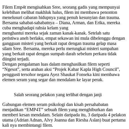
Filem Emp4t mengisahkan Sree, seorang gadis yang mempunyai
kelebihan melihat makhluk halus, filem ini membawa penonton
menelusuri cabaran hidupnya yang penuh kesunyian dan trauma.
Bersama sahabat-sahabatnya – Diana, Arman, dan Erika, mereka
cuba menghadapi rahsia kelam yang
menghantui mereka sejak zaman kanak-kanak. Setelah satu
peristiwa aneh berlaku, empat sekawan ini mula dibelenggu dengan
gangguan misteri yang berkait rapat dengan trauma gelap masa
silam Sree. Bersama, mereka perlu merungkai misteri sumpahan
yang berkait rapat dengan sumpah darah sebelum perkara tidak
diingini terjadi.
Dengan pengalaman luas dalam menghasilkan filem seperti
“Ngesot”, serta arahan aksi “Projek Kahar Kapla High Council”,
penggusti tersohor negara Ayez Shaukat Fonseka kini membawa
elemen seram yang segar dan mendalam ke layar perak.
Salah seorang pelakon yang terlibat dengan janji
Gabungan elemen seram psikologi dan kisah persahabatan
menjadikan “EMP4T” sebuah filem yang menghiburkan dan
memberi kesan mendalam. Selain daripada itu, 3 daripada 4 pelakon
utama (Adrian Adnan, Alvy Joanna dan Riesha Aslan) buat pertama
kali nya membintangi filem.