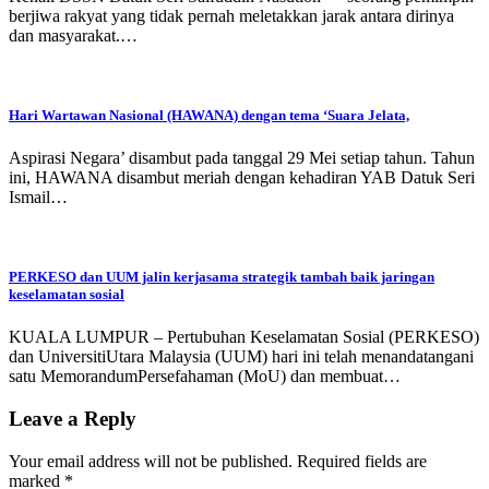
berjiwa rakyat yang tidak pernah meletakkan jarak antara dirinya
dan masyarakat.…
Hari Wartawan Nasional (HAWANA) dengan tema ‘Suara Jelata,
Aspirasi Negara’ disambut pada tanggal 29 Mei setiap tahun. Tahun
ini, HAWANA disambut meriah dengan kehadiran YAB Datuk Seri
Ismail…
PERKESO dan UUM jalin kerjasama strategik tambah baik jaringan
keselamatan sosial
KUALA LUMPUR – Pertubuhan Keselamatan Sosial (PERKESO)
dan UniversitiUtara Malaysia (UUM) hari ini telah menandatangani
satu MemorandumPersefahaman (MoU) dan membuat…
Leave a Reply
Your email address will not be published.
Required fields are
marked
*