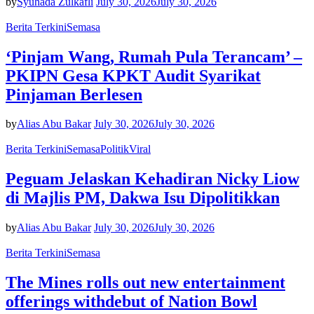
by
Syuhada Zulkafli
July 30, 2026
July 30, 2026
Berita Terkini
Semasa
‘Pinjam Wang, Rumah Pula Terancam’ –
PKIPN Gesa KPKT Audit Syarikat
Pinjaman Berlesen
by
Alias Abu Bakar
July 30, 2026
July 30, 2026
Berita Terkini
Semasa
Politik
Viral
Peguam Jelaskan Kehadiran Nicky Liow
di Majlis PM, Dakwa Isu Dipolitikkan
by
Alias Abu Bakar
July 30, 2026
July 30, 2026
Berita Terkini
Semasa
The Mines rolls out new entertainment
offerings withdebut of Nation Bowl