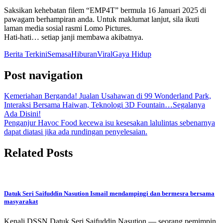
Saksikan kehebatan filem “EMP4T” bermula 16 Januari 2025 di
pawagam berhampiran anda. Untuk maklumat lanjut, sila ikuti
laman media sosial rasmi Lomo Pictures.
Hati-hati… setiap janji membawa akibatnya.
Berita Terkini
Semasa
Hiburan
Viral
Gaya Hidup
Post navigation
Kemeriahan Berganda! Jualan Usahawan di 99 Wonderland Park,
Interaksi Bersama Haiwan, Teknologi 3D Fountain…Segalanya
Ada Disini!
Penganjur Havoc Food kecewa isu kesesakan lalulintas sebenarnya
dapat diatasi jika ada rundingan penyelesaian.
Related Posts
Datuk Seri Saifuddin Nasution Ismail mendampingi dan bermesra bersama
masyarakat
Kenali DSSN Datuk Seri Saifuddin Nasution — seorang pemimpin