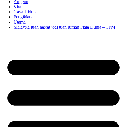
Anggun
Viral
Gaya Hidup
Pengiklanan
Utama
Malaysia luah hasrat jadi tuan rumah Piala Dunia – TPM