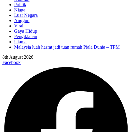
Politik
Niaga
Luar Negara
Anggun
Viral
Gaya Hidup
Pengiklanan
Utama
Malaysia luah hasrat jadi tuan rumah Piala Dunia – TPM
8th August 2026
Facebook