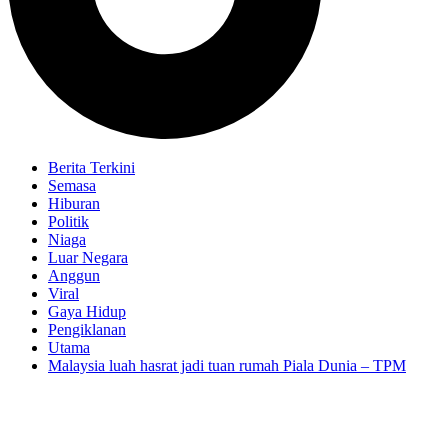
Berita Terkini
Semasa
Hiburan
Politik
Niaga
Luar Negara
Anggun
Viral
Gaya Hidup
Pengiklanan
Utama
Malaysia luah hasrat jadi tuan rumah Piala Dunia – TPM