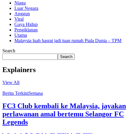
Niaga
Luar Negara
Anggun
Viral
Gaya Hidup
Pengiklanan
Utama
Malaysia luah hasrat jadi tuan rumah Piala Dunia – TPM
Search
Search
Explainers
View All
Berita Terkini
Semasa
FC3 Club kembali ke Malaysia, jayakan
perlawanan amal bertemu Selangor FC
Legends