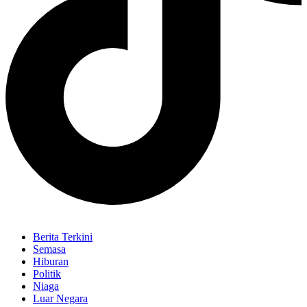
Berita Terkini
Semasa
Hiburan
Politik
Niaga
Luar Negara