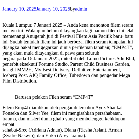
January 10, 2025
January 10, 2025
by
admin
Kuala Lumpur, 7 Januari 2025 – Anda kena menonton filem seram
melayu ini. Walaupun belum ditayangkan lagi namun filem ini telah
memenangi Anugerah juri di Festival Filem Asia Pacifik baru- baru
ini. Sudah tentulah filem ini jauh berbeza. filem seram tempatan ini
dijangka bakal mengegarkan dunia perfileman tanahair, “EMP4T”,
yang akan mula ditayangkan di pawagam seluruh
negara pada 16 Januari 2025, diiterbit oleh Lomo Pictures Sdn Bhd,
penerbit eksekutif Fortune Studio, Parent Child Business Garden,
Insight MM2H, My Best Delivery, Definitive Entertainment,
Iceberg Post, AIQ Family Office, Tubedown dan pengedar Mega
Film Distribution.
Barusan pelakon Filen seram “EMP4T”
Filem Emp4t diarahkan oleh pengarah tersohor Ayez Shaukat
Fonseka dan Silver Yee, filem ini mengisahkan persahabatan,
trauma, dan misteri dunia ghaib yang membelenggu kehidupan
empat
sahabat-Sree (Adriana Adnan), Diana (Riesha Aslan), Arman
(Syafie Naswip), dan Erika (Alvy Joanna).