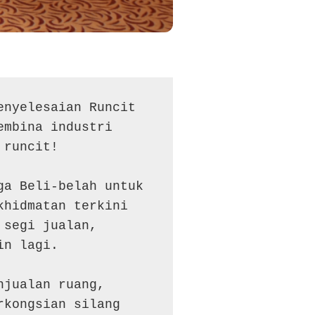
nyelesaian Runcit 
mbina industri 
runcit!

a Beli-belah untuk 
hidmatan terkini 
segi jualan, 
n lagi.

jualan ruang, 
kongsian silang 