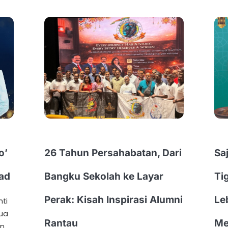
o’
26 Tahun Persahabatan, Dari
Sa
mad
Bangku Sekolah ke Layar
Ti
Perak: Kisah Inspirasi Alumni
Le
nti
tua
Rantau
Me
an