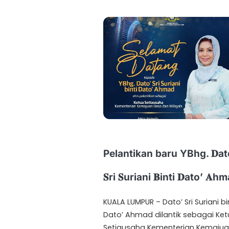
Pelantikan baru YBhg. 𝐃at
𝐒ri 𝐒uriani 𝐁inti 𝐃ato’ 𝐀h
KUALA LUMPUR – Dato’ Sri Suriani bi
Dato’ Ahmad dilantik sebagai Ke
Setiausaha Kementerian Kemaju