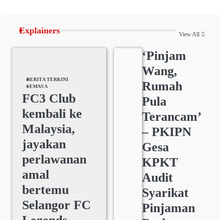
Explainers
View All
‘Pinjam
Wang,
BERITA TERKINI
Rumah
SEMASA
FC3 Club
Pula
kembali ke
Terancam’
Malaysia,
– PKIPN
jayakan
Gesa
perlawanan
KPKT
amal
Audit
bertemu
Syarikat
Selangor FC
Pinjaman