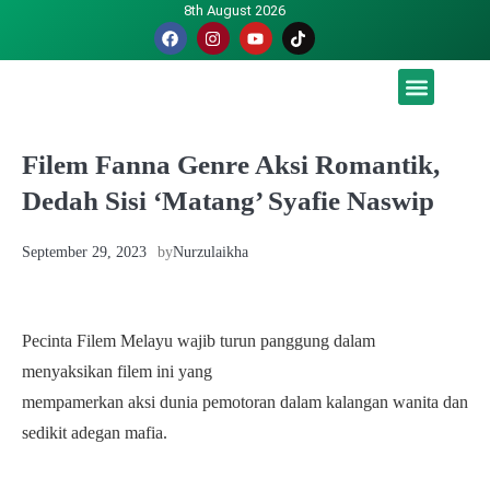
8th August 2026
Malaysia luah hasrat jadi tuan rumah Piala Dunia – TPM
Filem Fanna Genre Aksi Romantik,
Dedah Sisi ‘Matang’ Syafie Naswip
September 29, 2023
by
Nurzulaikha
Pecinta Filem Melayu wajib turun panggung dalam
menyaksikan filem ini yang
mempamerkan aksi dunia pemotoran dalam kalangan wanita dan
sedikit adegan mafia.