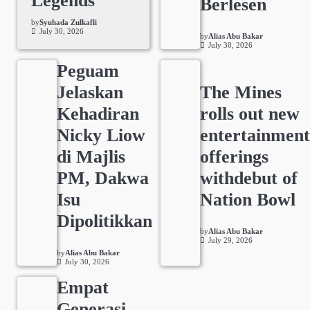
Legends
Berlesen
by
Syuhada Zulkafli
July 30, 2026
by
Alias Abu Bakar
July 30, 2026
Peguam
Jelaskan
The Mines
Kehadiran
rolls out new
Nicky Liow
entertainmen
di Majlis
offerings
PM, Dakwa
withdebut of
Isu
Nation Bowl
Dipolitikkan
by
Alias Abu Bakar
July 29, 2026
by
Alias Abu Bakar
July 30, 2026
Empat
Generasi,