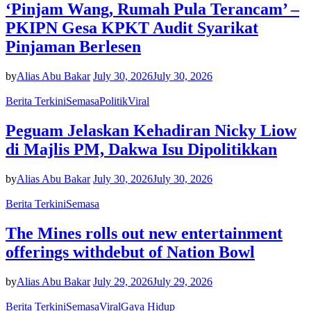
‘Pinjam Wang, Rumah Pula Terancam’ –
PKIPN Gesa KPKT Audit Syarikat
Pinjaman Berlesen
by
Alias Abu Bakar
July 30, 2026
July 30, 2026
Berita Terkini
Semasa
Politik
Viral
Peguam Jelaskan Kehadiran Nicky Liow
di Majlis PM, Dakwa Isu Dipolitikkan
by
Alias Abu Bakar
July 30, 2026
July 30, 2026
Berita Terkini
Semasa
The Mines rolls out new entertainment
offerings withdebut of Nation Bowl
by
Alias Abu Bakar
July 29, 2026
July 29, 2026
Berita Terkini
Semasa
Viral
Gaya Hidup