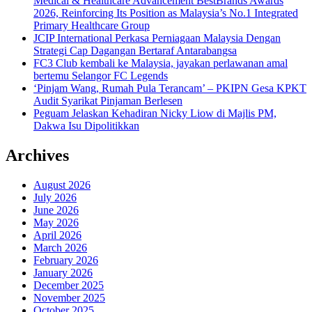
Medical & Healthcare Advancement BestBrands Awards
2026, Reinforcing Its Position as Malaysia’s No.1 Integrated
Primary Healthcare Group
JCIP International Perkasa Perniagaan Malaysia Dengan
Strategi Cap Dagangan Bertaraf Antarabangsa
FC3 Club kembali ke Malaysia, jayakan perlawanan amal
bertemu Selangor FC Legends
‘Pinjam Wang, Rumah Pula Terancam’ – PKIPN Gesa KPKT
Audit Syarikat Pinjaman Berlesen
Peguam Jelaskan Kehadiran Nicky Liow di Majlis PM,
Dakwa Isu Dipolitikkan
Archives
August 2026
July 2026
June 2026
May 2026
April 2026
March 2026
February 2026
January 2026
December 2025
November 2025
October 2025