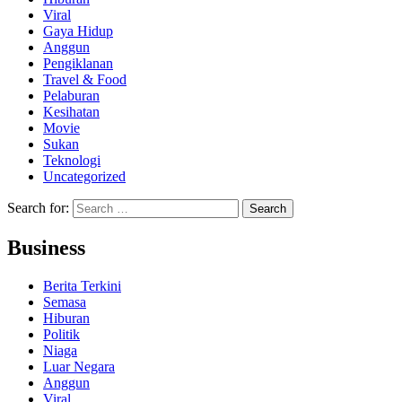
Viral
Gaya Hidup
Anggun
Pengiklanan
Travel & Food
Pelaburan
Kesihatan
Movie
Sukan
Teknologi
Uncategorized
Search for:
Business
Berita Terkini
Semasa
Hiburan
Politik
Niaga
Luar Negara
Anggun
Viral