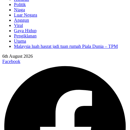
Politik
Niaga
Luar Negara
Anggun
Viral
Gaya Hidup
Pengiklanan
Utama
Malaysia luah hasrat jadi tuan rumah Piala Dunia – TPM
6th August 2026
Facebook