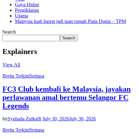
Gaya Hidup
Pengiklanan
Utama
Malaysia luah hasrat jadi tuan rumah Piala Dunia – TPM
Search
Search
Explainers
View All
Berita Terkini
Semasa
FC3 Club kembali ke Malaysia, jayakan
perlawanan amal bertemu Selangor FC
Legends
by
Syuhada Zulkafli
July 30, 2026
July 30, 2026
Berita Terkini
Semasa