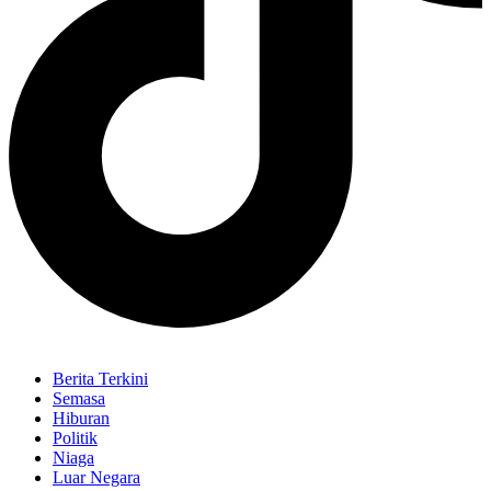
Berita Terkini
Semasa
Hiburan
Politik
Niaga
Luar Negara