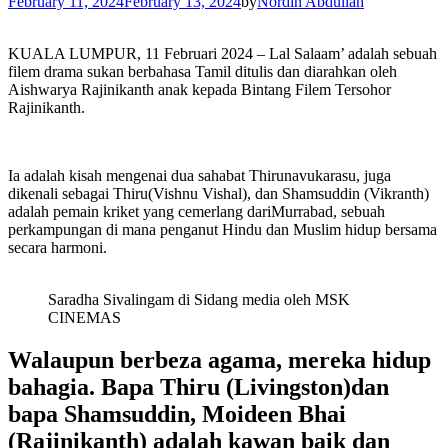
February 11, 2024
February 13, 2024
by
Nordin Abdullah
KUALA LUMPUR, 11 Februari 2024 – Lal Salaam’ adalah sebuah
filem drama sukan berbahasa Tamil ditulis dan diarahkan oleh
Aishwarya Rajinikanth anak kepada Bintang Filem Tersohor
Rajinikanth.
Ia adalah kisah mengenai dua sahabat Thirunavukarasu, juga
dikenali sebagai Thiru(Vishnu Vishal), dan Shamsuddin (Vikranth)
adalah pemain kriket yang cemerlang dariMurrabad, sebuah
perkampungan di mana penganut Hindu dan Muslim hidup bersama
secara harmoni.
Saradha Sivalingam di Sidang media oleh MSK
CINEMAS
Walaupun berbeza agama, mereka hidup
bahagia. Bapa Thiru (Livingston)dan
bapa Shamsuddin, Moideen Bhai
(Rajinikanth) adalah kawan baik dan