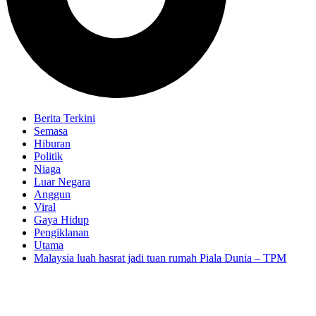
Berita Terkini
Semasa
Hiburan
Politik
Niaga
Luar Negara
Anggun
Viral
Gaya Hidup
Pengiklanan
Utama
Malaysia luah hasrat jadi tuan rumah Piala Dunia – TPM