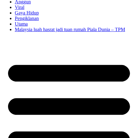
Anggun
Viral
Gaya Hidup
Pengiklanan
Utama
Malaysia luah hasrat jadi tuan rumah Piala Dunia – TPM