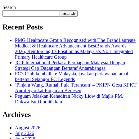
Search
Search
Recent Posts
PMG Healthcare Group Recognised with The BrandLaureate
Medical & Healthcare Advancement BestBrands Awards
2026, Reinforcing Its Position as Malaysia’s No.1 Integrated
Primary Healthcare Group
JCIP International Perkasa Perniagaan Malaysia Dengan
Strategi Cap Dagangan Bertaraf Antarabangsa
FC3 Club kembali ke Malaysia, jayakan perlawanan amal
bertemu Selangor FC Legends
‘Pinjam Wang, Rumah Pula Terancam’ – PKIPN Gesa KPKT
Audit Syarikat Pinjaman Berlesen
Peguam Jelaskan Kehadiran Nicky Liow di Majlis PM,
Dakwa Isu Dipolitikkan
Archives
August 2026
July 2026
June 2026