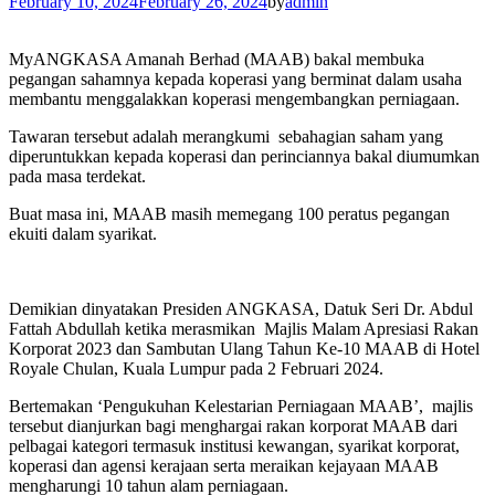
February 10, 2024
February 26, 2024
by
admin
MyANGKASA Amanah Berhad (MAAB) bakal membuka
pegangan sahamnya kepada koperasi yang berminat dalam usaha
membantu menggalakkan koperasi mengembangkan perniagaan.
Tawaran tersebut adalah merangkumi sebahagian saham yang
diperuntukkan kepada koperasi dan perinciannya bakal diumumkan
pada masa terdekat.
Buat masa ini, MAAB masih memegang 100 peratus pegangan
ekuiti dalam syarikat.
Demikian dinyatakan Presiden ANGKASA, Datuk Seri Dr. Abdul
Fattah Abdullah ketika merasmikan Majlis Malam Apresiasi Rakan
Korporat 2023 dan Sambutan Ulang Tahun Ke-10 MAAB di Hotel
Royale Chulan, Kuala Lumpur pada 2 Februari 2024.
Bertemakan ‘Pengukuhan Kelestarian Perniagaan MAAB’, majlis
tersebut dianjurkan bagi menghargai rakan korporat MAAB dari
pelbagai kategori termasuk institusi kewangan, syarikat korporat,
koperasi dan agensi kerajaan serta meraikan kejayaan MAAB
mengharungi 10 tahun alam perniagaan.