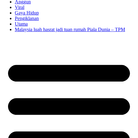
Anggun
Viral
Gaya Hidup
Pengiklanan
Utama
Malaysia luah hasrat jadi tuan rumah Piala Dunia – TPM