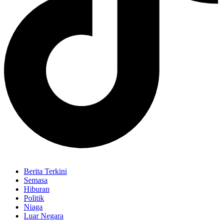
Berita Terkini
Semasa
Hiburan
Politik
Niaga
Luar Negara