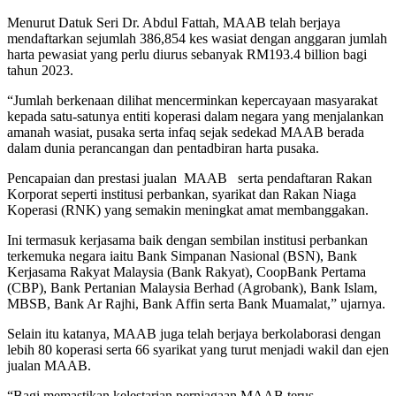
Menurut Datuk Seri Dr. Abdul Fattah, MAAB telah berjaya
mendaftarkan sejumlah 386,854 kes wasiat dengan anggaran jumlah
harta pewasiat yang perlu diurus sebanyak RM193.4 billion bagi
tahun 2023.
“Jumlah berkenaan dilihat mencerminkan kepercayaan masyarakat
kepada satu-satunya entiti koperasi dalam negara yang menjalankan
amanah wasiat, pusaka serta infaq sejak sedekad MAAB berada
dalam dunia perancangan dan pentadbiran harta pusaka.
Pencapaian dan prestasi jualan MAAB serta pendaftaran Rakan
Korporat seperti institusi perbankan, syarikat dan Rakan Niaga
Koperasi (RNK) yang semakin meningkat amat membanggakan.
Ini termasuk kerjasama baik dengan sembilan institusi perbankan
terkemuka negara iaitu Bank Simpanan Nasional (BSN), Bank
Kerjasama Rakyat Malaysia (Bank Rakyat), CoopBank Pertama
(CBP), Bank Pertanian Malaysia Berhad (Agrobank), Bank Islam,
MBSB, Bank Ar Rajhi, Bank Affin serta Bank Muamalat,” ujarnya.
Selain itu katanya, MAAB juga telah berjaya berkolaborasi dengan
lebih 80 koperasi serta 66 syarikat yang turut menjadi wakil dan ejen
jualan MAAB.
“Bagi memastikan kelestarian perniagaan MAAB terus