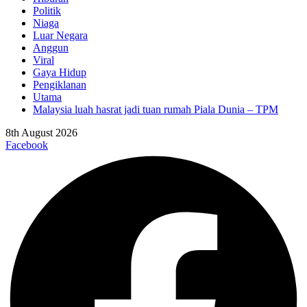
Politik
Niaga
Luar Negara
Anggun
Viral
Gaya Hidup
Pengiklanan
Utama
Malaysia luah hasrat jadi tuan rumah Piala Dunia – TPM
8th August 2026
Facebook