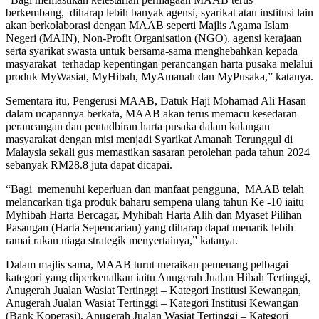
berkembang, diharap lebih banyak agensi, syarikat atau institusi lain
akan berkolaborasi dengan MAAB seperti Majlis Agama Islam
Negeri (MAIN), Non-Profit Organisation (NGO), agensi kerajaan
serta syarikat swasta untuk bersama-sama menghebahkan kepada
masyarakat terhadap kepentingan perancangan harta pusaka melalui
produk MyWasiat, MyHibah, MyAmanah dan MyPusaka,” katanya.
Sementara itu, Pengerusi MAAB, Datuk Haji Mohamad Ali Hasan
dalam ucapannya berkata, MAAB akan terus memacu kesedaran
perancangan dan pentadbiran harta pusaka dalam kalangan
masyarakat dengan misi menjadi Syarikat Amanah Terunggul di
Malaysia sekali gus memastikan sasaran perolehan pada tahun 2024
sebanyak RM28.8 juta dapat dicapai.
“Bagi memenuhi keperluan dan manfaat pengguna, MAAB telah
melancarkan tiga produk baharu sempena ulang tahun Ke -10 iaitu
Myhibah Harta Bercagar, Myhibah Harta Alih dan Myaset Pilihan
Pasangan (Harta Sepencarian) yang diharap dapat menarik lebih
ramai rakan niaga strategik menyertainya,” katanya.
Dalam majlis sama, MAAB turut meraikan pemenang pelbagai
kategori yang diperkenalkan iaitu Anugerah Jualan Hibah Tertinggi,
Anugerah Jualan Wasiat Tertinggi – Kategori Institusi Kewangan,
Anugerah Jualan Wasiat Tertinggi – Kategori Institusi Kewangan
(Bank Koperasi), Anugerah Jualan Wasiat Tertinggi – Kategori