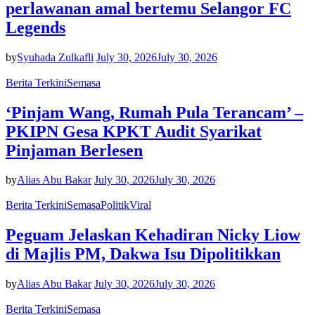
perlawanan amal bertemu Selangor FC
Legends
by
Syuhada Zulkafli
July 30, 2026
July 30, 2026
Berita Terkini
Semasa
‘Pinjam Wang, Rumah Pula Terancam’ –
PKIPN Gesa KPKT Audit Syarikat
Pinjaman Berlesen
by
Alias Abu Bakar
July 30, 2026
July 30, 2026
Berita Terkini
Semasa
Politik
Viral
Peguam Jelaskan Kehadiran Nicky Liow
di Majlis PM, Dakwa Isu Dipolitikkan
by
Alias Abu Bakar
July 30, 2026
July 30, 2026
Berita Terkini
Semasa