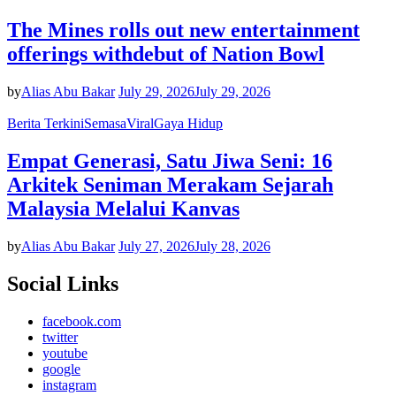
The Mines rolls out new entertainment
offerings withdebut of Nation Bowl
by
Alias Abu Bakar
July 29, 2026
July 29, 2026
Berita Terkini
Semasa
Viral
Gaya Hidup
Empat Generasi, Satu Jiwa Seni: 16
Arkitek Seniman Merakam Sejarah
Malaysia Melalui Kanvas
by
Alias Abu Bakar
July 27, 2026
July 28, 2026
Social Links
facebook.com
twitter
youtube
google
instagram