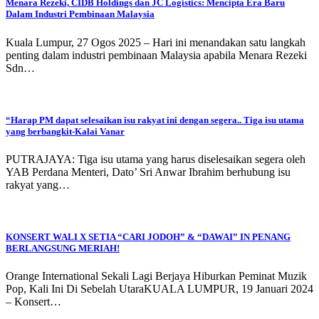
Menara Rezeki, CIDB Holdings dan JC Logistics: Mencipta Era Baru
Dalam Industri Pembinaan Malaysia
Kuala Lumpur, 27 Ogos 2025 – Hari ini menandakan satu langkah
penting dalam industri pembinaan Malaysia apabila Menara Rezeki
Sdn…
“Harap PM dapat selesaikan isu rakyat ini dengan segera.. Tiga isu utama
yang berbangkit-Kalai Vanar
PUTRAJAYA: Tiga isu utama yang harus diselesaikan segera oleh
YAB Perdana Menteri, Dato’ Sri Anwar Ibrahim berhubung isu
rakyat yang…
KONSERT WALI X SETIA “CARI JODOH” & “DAWAI” IN PENANG
BERLANGSUNG MERIAH!
Orange International Sekali Lagi Berjaya Hiburkan Peminat Muzik
Pop, Kali Ini Di Sebelah UtaraKUALA LUMPUR, 19 Januari 2024
– Konsert…