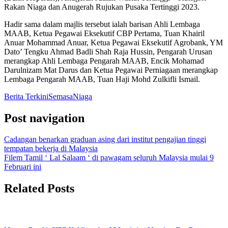
Rakan Niaga dan Anugerah Rujukan Pusaka Tertinggi 2023.
Hadir sama dalam majlis tersebut ialah barisan Ahli Lembaga
MAAB, Ketua Pegawai Eksekutif CBP Pertama, Tuan Khairil
Anuar Mohammad Anuar, Ketua Pegawai Eksekutif Agrobank, YM
Dato’ Tengku Ahmad Badli Shah Raja Hussin, Pengarah Urusan
merangkap Ahli Lembaga Pengarah MAAB, Encik Mohamad
Darulnizam Mat Darus dan Ketua Pegawai Perniagaan merangkap
Lembaga Pengarah MAAB, Tuan Haji Mohd Zulkifli Ismail.
Berita Terkini
Semasa
Niaga
Post navigation
Cadangan benarkan graduan asing dari institut pengajian tinggi
tempatan bekerja di Malaysia
Filem Tamil ‘ Lal Salaam ‘ di pawagam seluruh Malaysia mulai 9
Februari ini
Related Posts