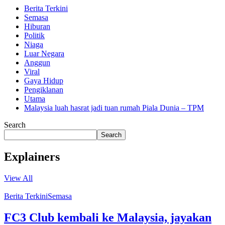
Berita Terkini
Semasa
Hiburan
Politik
Niaga
Luar Negara
Anggun
Viral
Gaya Hidup
Pengiklanan
Utama
Malaysia luah hasrat jadi tuan rumah Piala Dunia – TPM
Search
Search
Explainers
View All
Berita Terkini
Semasa
FC3 Club kembali ke Malaysia, jayakan