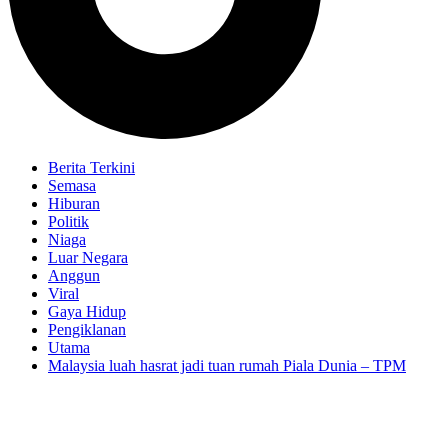
Berita Terkini
Semasa
Hiburan
Politik
Niaga
Luar Negara
Anggun
Viral
Gaya Hidup
Pengiklanan
Utama
Malaysia luah hasrat jadi tuan rumah Piala Dunia – TPM