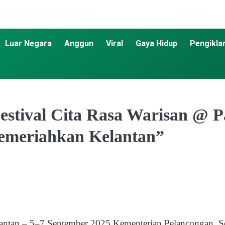
Luar Negara
Anggun
Viral
Gaya Hidup
Pengikla
stival Cita Rasa Warisan @ P
emeriahkan Kelantan”
lantan – 5–7 September 2025 Kementerian Pelancongan,