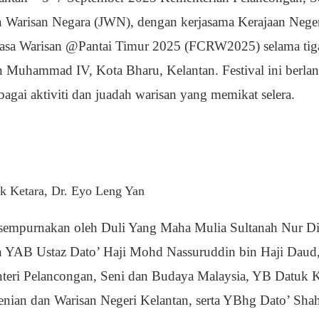
an Warisan Negara (JWN), dengan kerjasama Kerajaan Nege
 Rasa Warisan @Pantai Timur 2025 (FCRW2025) selama tiga
 Muhammad IV, Kota Bharu, Kelantan. Festival ini berlan
gai aktiviti dan juadah warisan yang memikat selera.
k Ketara, Dr. Eyo Leng Yan
isempurnakan oleh Duli Yang Maha Mulia Sultanah Nur Di
leh YAB Ustaz Dato’ Haji Mohd Nassuruddin bin Haji Daud
nteri Pelancongan, Seni dan Budaya Malaysia, YB Datuk
nian dan Warisan Negeri Kelantan, serta YBhg Dato’ Sha