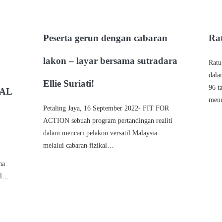
Peserta gerun dengan cabaran
Rat
lakon – layar bersama sutradara
Ratu
dala
Ellie Suriati!
96 t
AL
men
Petaling Jaya, 16 September 2022- FIT FOR
ACTION sebuah program pertandingan realiti
dalam mencari pelakon versatil Malaysia
melalui cabaran fizikal…
na
al…