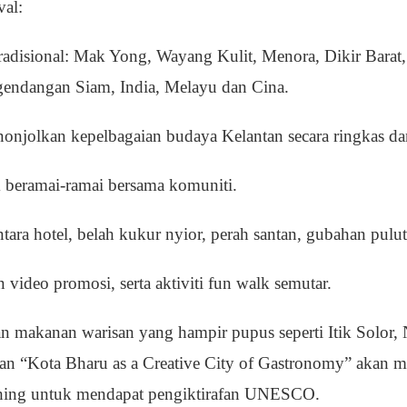
val:
adisional: Mak Yong, Wayang Kulit, Menora, Dikir Barat,
rgendangan Siam, India, Melayu dan Cina.
nonjolkan kepelbagaian budaya Kelantan secara ringkas dan
beramai-ramai bersama komuniti.
tara hotel, belah kukur nyior, perah santan, gubahan pulu
 video promosi, serta aktiviti fun walk semutar.
an makanan warisan yang hampir pupus seperti Itik Solor
sian “Kota Bharu as a Creative City of Gastronomy” akan 
ching untuk mendapat pengiktirafan UNESCO.