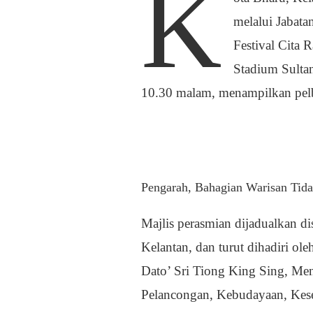
K
melalui Jabat
Festival Cita
Stadium Sultan
10.30 malam, menampilkan pelba
Pengarah, Bahagian Warisan Tida
Majlis perasmian dijadualkan d
Kelantan, dan turut dihadiri o
Dato’ Sri Tiong King Sing, Me
Pelancongan, Kebudayaan, Kese