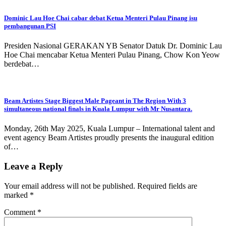
Dominic Lau Hoe Chai cabar debat Ketua Menteri Pulau Pinang isu
pembangunan PSI
Presiden Nasional GERAKAN YB Senator Datuk Dr. Dominic Lau
Hoe Chai mencabar Ketua Menteri Pulau Pinang, Chow Kon Yeow
berdebat…
Beam Artistes Stage Biggest Male Pageant in The Region With 3
simultaneous national finals in Kuala Lumpur with Mr Nusantara.
Monday, 26th May 2025, Kuala Lumpur – International talent and
event agency Beam Artistes proudly presents the inaugural edition
of…
Leave a Reply
Your email address will not be published.
Required fields are
marked
*
Comment
*