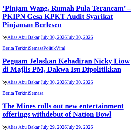
‘Pinjam Wang, Rumah Pula Terancam’ –
PKIPN Gesa KPKT Audit Syarikat
Pinjaman Berlesen
by
Alias Abu Bakar
July 30, 2026
July 30, 2026
Berita Terkini
Semasa
Politik
Viral
Peguam Jelaskan Kehadiran Nicky Liow
di Majlis PM, Dakwa Isu Dipolitikkan
by
Alias Abu Bakar
July 30, 2026
July 30, 2026
Berita Terkini
Semasa
The Mines rolls out new entertainment
offerings withdebut of Nation Bowl
by
Alias Abu Bakar
July 29, 2026
July 29, 2026