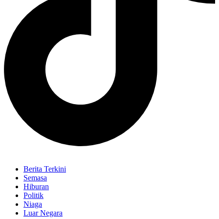
Berita Terkini
Semasa
Hiburan
Politik
Niaga
Luar Negara