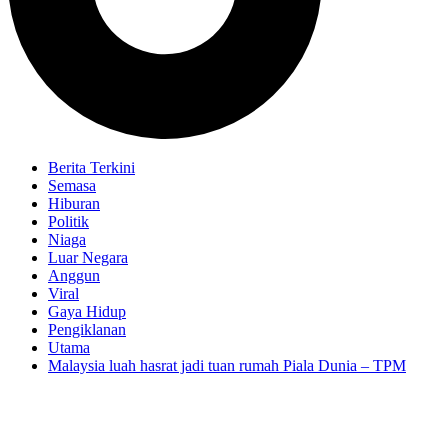
Berita Terkini
Semasa
Hiburan
Politik
Niaga
Luar Negara
Anggun
Viral
Gaya Hidup
Pengiklanan
Utama
Malaysia luah hasrat jadi tuan rumah Piala Dunia – TPM