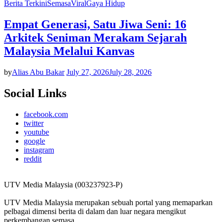
Berita Terkini
Semasa
Viral
Gaya Hidup
Empat Generasi, Satu Jiwa Seni: 16
Arkitek Seniman Merakam Sejarah
Malaysia Melalui Kanvas
by
Alias Abu Bakar
July 27, 2026
July 28, 2026
Social Links
facebook.com
twitter
youtube
google
instagram
reddit
UTV Media Malaysia (003237923-P)
UTV Media Malaysia merupakan sebuah portal yang memaparkan
pelbagai dimensi berita di dalam dan luar negara mengikut
perkembangan semasa.