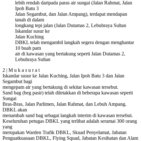
lebih rendah daripada paras air sungai (Jalan Rahmat, Jalan
Ipoh Batu 3
Jalan Segambut, dan Jalan Ampang), terdapat mendapan
tanah di dalam
longkang tepi jalan (Jalan Dutamas 2, Lebuhraya Sultan
Iskandar susur ke
Jalan Kuching
DBKL telah mengambil langkah segera dengan menghantar
10 buah pam
air di kawasan yang bertakung seperti Jalan Dutamas 2,
Lebuhraya Sultan
2 | M u k a s u r a t
Iskandar susur ke Jalan Kuching, Jalan Ipoh Batu 3 dan Jalan
Segambut bagi
mengepam air yang bertakung di sekitar kawasan tersebut.
Sand bag (beg pasir) telah diletakkan di beberapa kawasan seperti
Sungai
Bras-Bras, Jalan Parlimen, Jalan Rahmat, dan Lebuh Ampang.
DBKL akan
menambah sand bag sebagai langkah interim di kawasan tersebut.
Keseluruhan petugas DBKL yang terlibat adalah seramai 300 orang
yang
merupakan Warden Trafik DBKL, Skuad Penyelamat, Jabatan
Penguatkuasaan DBKL, Flying Squad, Jabatan Kesihatan dan Alam