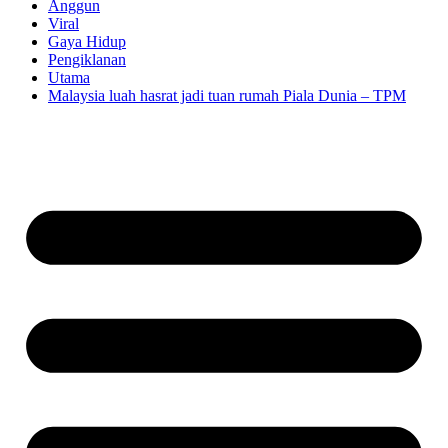
Anggun
Viral
Gaya Hidup
Pengiklanan
Utama
Malaysia luah hasrat jadi tuan rumah Piala Dunia – TPM