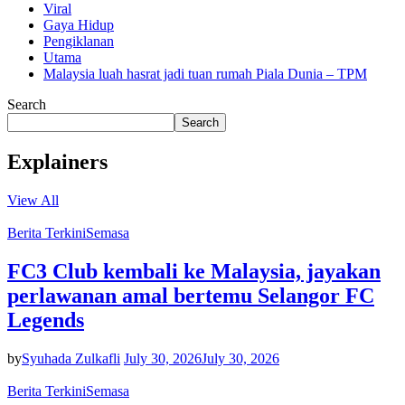
Viral
Gaya Hidup
Pengiklanan
Utama
Malaysia luah hasrat jadi tuan rumah Piala Dunia – TPM
Search
Search
Explainers
View All
Berita Terkini
Semasa
FC3 Club kembali ke Malaysia, jayakan
perlawanan amal bertemu Selangor FC
Legends
by
Syuhada Zulkafli
July 30, 2026
July 30, 2026
Berita Terkini
Semasa