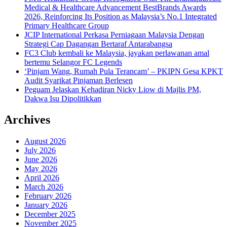
Medical & Healthcare Advancement BestBrands Awards
2026, Reinforcing Its Position as Malaysia’s No.1 Integrated
Primary Healthcare Group
JCIP International Perkasa Perniagaan Malaysia Dengan
Strategi Cap Dagangan Bertaraf Antarabangsa
FC3 Club kembali ke Malaysia, jayakan perlawanan amal
bertemu Selangor FC Legends
‘Pinjam Wang, Rumah Pula Terancam’ – PKIPN Gesa KPKT
Audit Syarikat Pinjaman Berlesen
Peguam Jelaskan Kehadiran Nicky Liow di Majlis PM,
Dakwa Isu Dipolitikkan
Archives
August 2026
July 2026
June 2026
May 2026
April 2026
March 2026
February 2026
January 2026
December 2025
November 2025