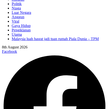
Politik
Niaga
Luar Negara
Anggun
Viral
Gaya Hidup
Pengiklanan
Utama
Malaysia luah hasrat jadi tuan rumah Piala Dunia – TPM
8th August 2026
Facebook