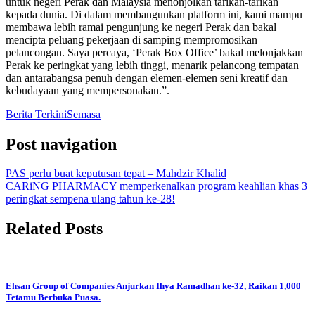
untuk negeri Perak dan Malaysia menonjolkan tarikan-tarikan
kepada dunia. Di dalam membangunkan platform ini, kami mampu
membawa lebih ramai pengunjung ke negeri Perak dan bakal
mencipta peluang pekerjaan di samping mempromosikan
pelancongan. Saya percaya, ‘Perak Box Office’ bakal melonjakkan
Perak ke peringkat yang lebih tinggi, menarik pelancong tempatan
dan antarabangsa penuh dengan elemen-elemen seni kreatif dan
kebudayaan yang mempersonakan.”.
Berita Terkini
Semasa
Post navigation
PAS perlu buat keputusan tepat – Mahdzir Khalid
CARiNG PHARMACY memperkenalkan program keahlian khas 3
peringkat sempena ulang tahun ke-28!
Related Posts
Ehsan Group of Companies Anjurkan Ihya Ramadhan ke-32, Raikan 1,000
Tetamu Berbuka Puasa.