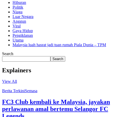
Hiburan
Politik
Niaga
Luar Negara
Anggun
Viral
Gaya Hidup
Pengiklanan
Utama
Malaysia luah hasrat jadi tuan rumah Piala Dunia – TPM
Search
Search
Explainers
View All
Berita Terkini
Semasa
FC3 Club kembali ke Malaysia, jayakan
perlawanan amal bertemu Selangor FC
Legends