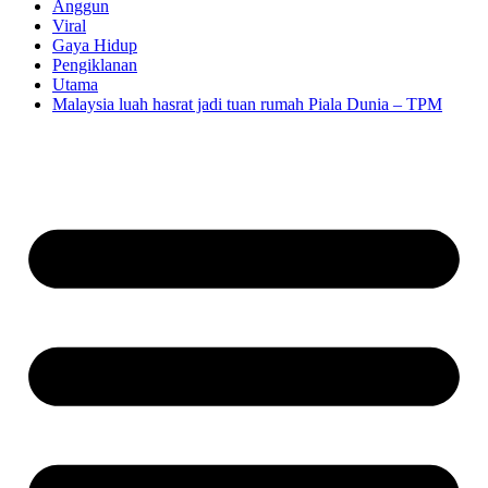
Anggun
Viral
Gaya Hidup
Pengiklanan
Utama
Malaysia luah hasrat jadi tuan rumah Piala Dunia – TPM