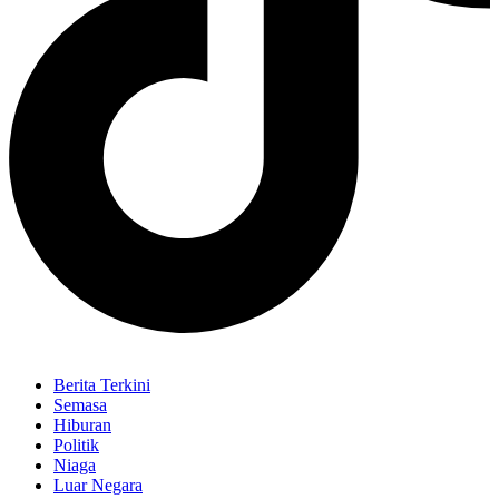
Berita Terkini
Semasa
Hiburan
Politik
Niaga
Luar Negara