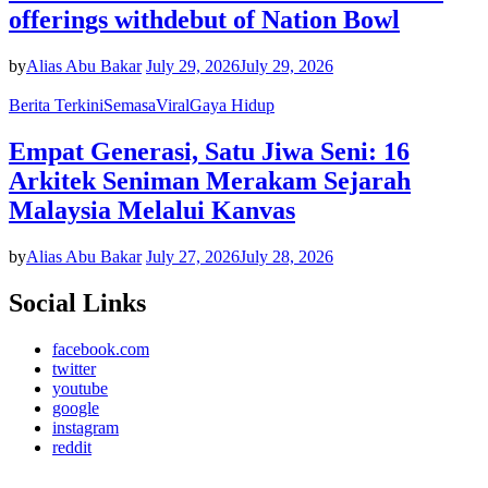
offerings withdebut of Nation Bowl
by
Alias Abu Bakar
July 29, 2026
July 29, 2026
Berita Terkini
Semasa
Viral
Gaya Hidup
Empat Generasi, Satu Jiwa Seni: 16
Arkitek Seniman Merakam Sejarah
Malaysia Melalui Kanvas
by
Alias Abu Bakar
July 27, 2026
July 28, 2026
Social Links
facebook.com
twitter
youtube
google
instagram
reddit