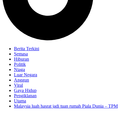
Berita Terkini
Semasa
Hiburan
Politik
Niaga
Luar Negara
Anggun
Viral
Gaya Hidup
Pengiklanan
Utama
Malaysia luah hasrat jadi tuan rumah Piala Dunia – TPM