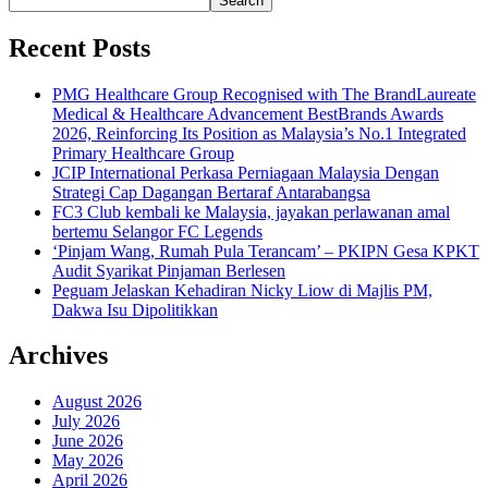
Search
Recent Posts
PMG Healthcare Group Recognised with The BrandLaureate
Medical & Healthcare Advancement BestBrands Awards
2026, Reinforcing Its Position as Malaysia’s No.1 Integrated
Primary Healthcare Group
JCIP International Perkasa Perniagaan Malaysia Dengan
Strategi Cap Dagangan Bertaraf Antarabangsa
FC3 Club kembali ke Malaysia, jayakan perlawanan amal
bertemu Selangor FC Legends
‘Pinjam Wang, Rumah Pula Terancam’ – PKIPN Gesa KPKT
Audit Syarikat Pinjaman Berlesen
Peguam Jelaskan Kehadiran Nicky Liow di Majlis PM,
Dakwa Isu Dipolitikkan
Archives
August 2026
July 2026
June 2026
May 2026
April 2026