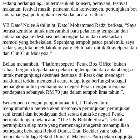
sedang berlangsung. Ini termasuklah konsert, perayaan, festival
makanan, festival muzik, pameran dan konvensyen, pertunjukan bot
antarabangsa, pertunjukan kereta dan acara triathlon.
YB Dato’ Nolee Ashilin bt. Dato’ Mohammed Radzi berkata, “Saya
berasa gembira untuk menyambut para pelancong tempatan dan
antarabangsa ke destinasi pelancongan kami dan melakarkan
memori yang berkekalan. Sepanjang tempoh pasca pandemik, saya
sedar yang kita boleh lakukan yang lebih baik untuk #travelperaklah
dan Cuti-Cuti Malaysia.”
Beliau menambah, “Platform seperti ‘Perak Box Office’ bukan
sahaja berguna kepada para pelancong tempatan dan antarabangsa
untuk mengunjungi destinasi-destinasi di Perak dan mendapat
maklumat terkini mengenai acara, tetapi juga berfungsi sebagai
pemangkin untuk pembangunan negeri Perak dengan menjana
pendapatan sebanyak RM 70 juta dalam tempoh lima tahun.”.
Bersempena dengan pengumuman ini, L’Univers turut
mengumumkan mereka akan membawa pertunjukan-pertunjukan
seni kreatif dan kebudayaan dari serata dunia ke negeri Perak,
bermula dengan pelancaran “The UK Bubble Show”, sebuah
pertunjukan silap mata yang memenangi anugerah menampilkan
pemegang beberapa Rekod Dunia, Eran Backler yang bakal
mencipta satu lagi Rekod Dunia di Malaysia. Para pelancong juga