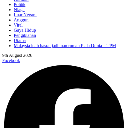
Politik
Niaga
Luar Negara
Anggun
Viral
Gaya Hidup
Pengiklanan
Utama
Malaysia luah hasrat jadi tuan rumah Piala Dunia – TPM
9th August 2026
Facebook