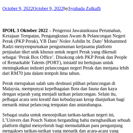
October 9, 2022
October 9, 2022
by
Syuhada Zulkafli
IPOH, 3 Oktober 2022
– Pengerusi Jawatankuasa Perumahan,
Kerajaan Tempatan, Pengangkutan Awam & Pelancongan Negeri
Perak (PKP Perak), YB Dato’ Nolee Ashilin bt. Dato’ Mohammed
Radzi menyempurnakan pengumuman kerjasama platform
penjualan tiket unik khusus untuk negeri Perak yang dikenali
sebagai ‘Perak Box Office’. Disokong oleh PKP Perak dan People
of Remarkable Talents (PORT), inisiatif ini bertujuan untuk
meningkatkan industri pelancongan negeri Perak dan menjana lebih
dari RM70 juta dalam tempoh lima tahun.
Perak merupakan salah satu destinasi pilihan pelancongan di
Malaysia, mempunyai kepelbagaian flora dan fauna dan kaya
dengan sejarah yang menjadi tarikan pelancongan. Selain itu,
pelbagai acara seni kreatif dan kebudayaan kerap dianjurkan bagi
menarik minat pelancong tempatan dan antarabangsa.
Sebagai usaha untuk menonjolkan tarikan-tarikan negeri ini,
L’Univers dan Pouch Nation berganding bahu menghasilkan sebuah
platform digital menyeluruh bagi memudahkan para pengunjung
mengakses tarikan-tarikan yang menarik dan acara-acara yang