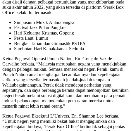
akan disaji dengan pelbagai pertunjukan yang menghiburkan pada
suku akhir tahun 2022, yang akan tersedia di platform ‘Perak Box
Office’ kelak. Ini termasuk:
Simposium Muzik Antarabangsa
Festival Jazz Pulau Pangkor
Hari Keluarga Krismas, Gopeng
Pesta Laut, Lumut
Bengkel Tarian dan Gimnastik PSTPA
Sambutan Hari Kanak-kanak Sedunia
Ketua Pegawai Operasi Pouch Nation, En. Gonçalo Vaz de
Carvalho berkata, “Malaysia merupakan negara yang menakjubkan
dengan pelbagai tarikan. Semasa menerokai negeri Perak, kami di
Pouch Nation amat menghargai kecantikannya dan kepelbagaian
tarikan yang tersedia, termasuklah juadah-juadah tempatan.
Walaubagaimanapun, Perak tidak mendapat perhatian yang
sepatutnya, dan saya berbangga kerana dapat menonjolkan keunikan
negeri Perak melalui solusi digital kami dan membantu para pemain
industri pelancongan memodenkan pemasaran mereka untuk
menarik minat lebih ramai orang.”
Ketua Pegawai Eksekutif L’Univers, En. Shannon Lee berkata,
“Untuk negeri yang memiliki bakat-bakat mengagumkan dan
kepelbagaian budaya, ‘Perak Box Office’ bertindak sebagai pentas